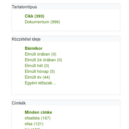
Tartalomtípus
Cikk
(393)
Dokumentum
(996)
Közzététel ideje
Bármikor
Elmúlt órában
(0)
Elmúlt 24 órában
(0)
Elmúlt hét
(0)
Elmúlt hónap
(5)
Elmúlt év
(44)
Egyéni időszak…
Címkék
Minden címke
efsalista
(167)
efsa
(121)