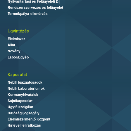
Nyilvántartási és Felügyeleti Díj
Rendszerszervezés és felügyelet
Termékpálya-ellenőrzés
Ügyintézés
Élelmiszer
Állat
Növény
Labor/Egyéb
Kapcsolat
Nébih Igazgatóságok
Nébih Laboratóriumok
Kormányhivatalok
Sajtókapcsolat
Ügyfélszolgálat
Hatósági jogsegély
Élelmiszermentő Központ
Hírlevél feliratkozás