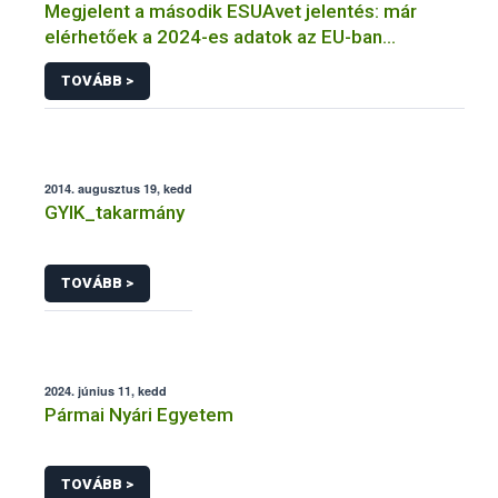
Megjelent a második ESUAvet jelentés: már
elérhetőek a 2024-es adatok az EU-ban
értékesített és felhasznált állatgyógyászati
TOVÁBB >
antimikrobiális szerekről
2014. augusztus 19, kedd
GYIK_takarmány
TOVÁBB >
2024. június 11, kedd
Pármai Nyári Egyetem
TOVÁBB >