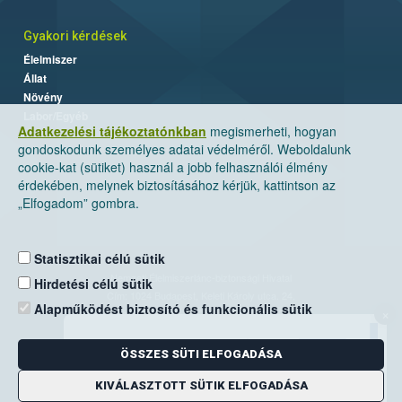
Gyakori kérdések
Élelmiszer
Állat
Növény
Labor/Egyéb
Adatkezelési tájékoztatónkban
megismerheti, hogyan
gondoskodunk személyes adatai védelméről. Weboldalunk
cookie-kat (sütiket) használ a jobb felhasználói élmény
érdekében, melynek biztosításához kérjük, kattintson az
„Elfogadom” gombra.
Statisztikai célú sütik
Nemzeti Élelmiszerlánc-biztonsági Hivatal
Hirdetési célú sütik
Cím: 1024 Budapest, Keleti Károly utca. 24.
Alapműködést biztosító és funkcionális sütik
×
Levelezési cím: 1525 Budapest. Pf. 30.
ÖSSZES SÜTI ELFOGADÁSA
E-mail:
ugyfelszolgalat@nebih.gov.hu
Zöld szám: 06-80/263-244
KIVÁLASZTOTT SÜTIK ELFOGADÁSA
Telefon: 06-1/ 336-9000