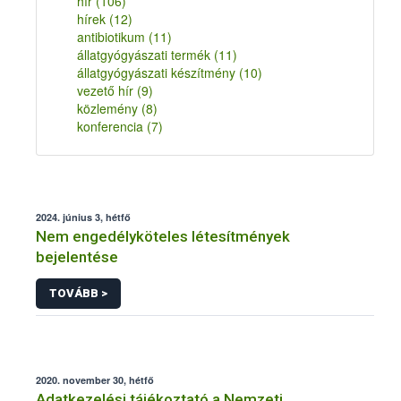
hír
(106)
hírek
(12)
antibiotikum
(11)
állatgyógyászati termék
(11)
állatgyógyászati készítmény
(10)
vezető hír
(9)
közlemény
(8)
konferencia
(7)
2024. június 3, hétfő
Nem engedélyköteles létesítmények
bejelentése
TOVÁBB >
2020. november 30, hétfő
Adatkezelési tájékoztató a Nemzeti