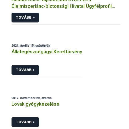
Élelmiszerlánc-biztonsági Hivatal Ügyfélprofil
Rendszerben állatgyógyászati termékek
TOVÁBB >
témakörben közhatalmi eljárásaihoz kapcsolódó
adatkezeléséhez
2021. április 15, csütörtök
Állategészségügyi Kerettörvény
TOVÁBB >
2017. november 29, szerda
Lovak gyógykezelése
TOVÁBB >