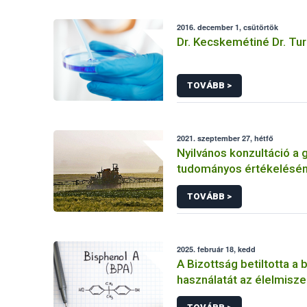
2016. december 1, csütörtök
Dr. Kecskemétiné Dr. Tur
TOVÁBB >
2021. szeptember 27, hétfő
Nyilvános konzultáció a g
tudományos értékelésé
jelentéstervezetéről
TOVÁBB >
2025. február 18, kedd
A Bizottság betiltotta a 
használatát az élelmisze
érintkező anyagokban