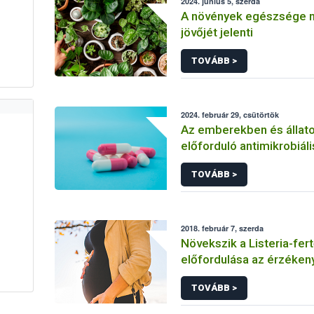
2024. június 5, szerda
A növények egészsége 
jövőjét jelenti
TOVÁBB >
2024. február 29, csütörtök
Az emberekben és állat
előforduló antimikrobiáli
rezisztencia (AMR) ellen
TOVÁBB >
küzdelemhez további
erőfeszítésekre van sz
2018. február 7, szerda
Növekszik a Listeria-fe
előfordulása az érzéken
csoportokban
TOVÁBB >