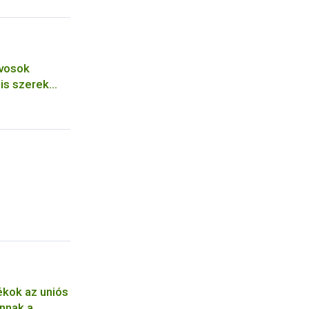
rvosok
is szerek
óló képzés
kok az uniós
nnak a