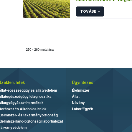
legfrissebb adatok
TOVÁBB >
250 - 260 mutatása
Szakterületek
Ügyintézés
Állat-egészségügy és állatvédelem
Élelmiszer
Állategészségügyi diagnosztika
Állat
Állatgyógyászati termékek
Növény
Borászat és Alkoholos Italok
Labor/Egyéb
Élelmiszer- és takarmánybiztonság
Élelmiszerlánc-biztonsági laborhálózat
Járványvédelem