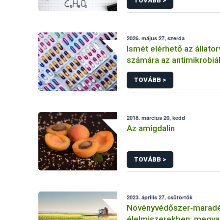
TOVÁBB >
2026. május 27, szerda
Ismét elérhető az állato
számára az antimikrobiál
helyes használatáról sz
TOVÁBB >
2018. március 20, kedd
Az amigdalin
TOVÁBB >
2023. április 27, csütörtök
Növényvédőszer-maradé
élelmiszerekben: megva