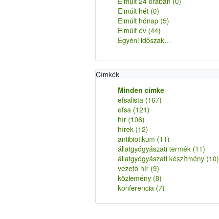
Elmúlt 24 órában
(0)
Elmúlt hét
(0)
Elmúlt hónap
(5)
Elmúlt év
(44)
Egyéni időszak…
Címkék
Minden címke
efsalista
(167)
efsa
(121)
hír
(106)
hírek
(12)
antibiotikum
(11)
állatgyógyászati termék
(11)
állatgyógyászati készítmény
(10)
vezető hír
(9)
közlemény
(8)
konferencia
(7)