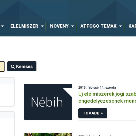
ÉLELMISZER
NÖVÉNY
ÁTFOGÓ TÉMÁK
KA
Keresés
2018. február 14, szerda
Uj elelmiszerek jogi sza
engedelyezesenek men
TOVÁBB >