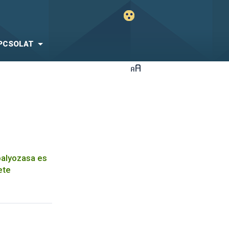
PCSOLAT
balyozasa es
ete