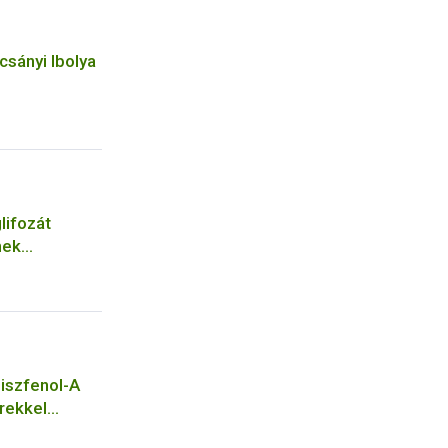
csányi Ibolya
lifozát
nek
biszfenol-A
rekkel