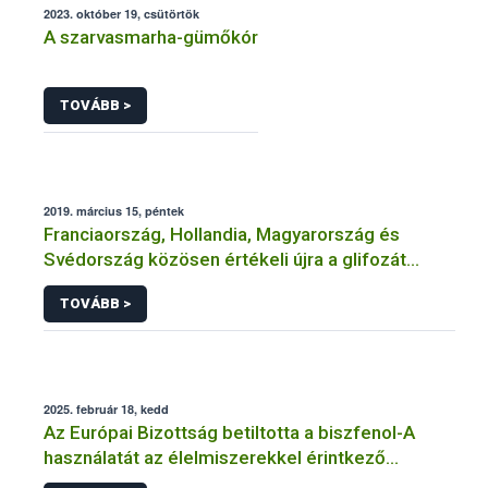
2023. október 19, csütörtök
A szarvasmarha-gümőkór
TOVÁBB >
2019. március 15, péntek
Franciaország, Hollandia, Magyarország és
Svédország közösen értékeli újra a glifozát
hatóanyagot
TOVÁBB >
2025. február 18, kedd
Az Európai Bizottság betiltotta a biszfenol-A
használatát az élelmiszerekkel érintkező
anyagokban