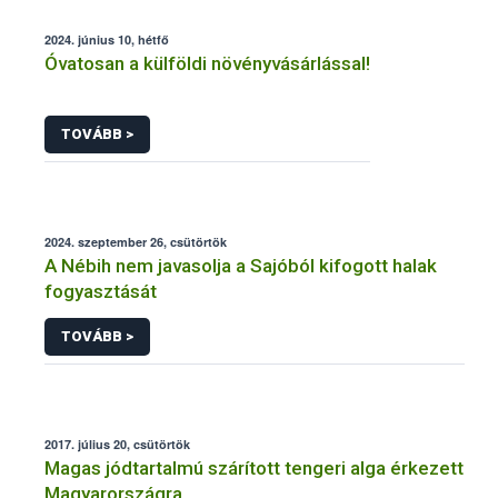
2024. június 10, hétfő
Óvatosan a külföldi növényvásárlással!
TOVÁBB >
2024. szeptember 26, csütörtök
A Nébih nem javasolja a Sajóból kifogott halak
fogyasztását
TOVÁBB >
2017. július 20, csütörtök
Magas jódtartalmú szárított tengeri alga érkezett
Magyarországra