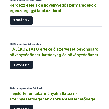
Kérdezz-felelek a növényvédőszermaradékok
egészségügyi kockázatáról
TOVÁBB >
2023. március 24, péntek
TÁJÉKOZTATÓ értékelő szervezet bevonásáról
növényvédőszer-hatóanyag és növényvédőszer
engedélyezésére, továbbá a meglévő engedély
TOVÁBB >
meghosszabbítására vagy módosítására irányuló
eljárásba
2014. szeptember 30, kedd
Tejelő tehén takarmányok aflatoxin-
szennyezettségének csökkentési lehetőségei
TOVÁBB >