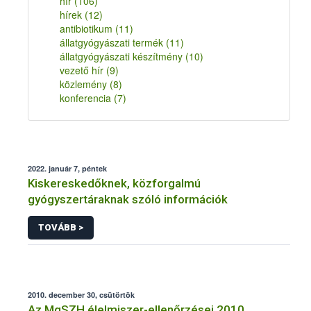
hír
(106)
hírek
(12)
antibiotikum
(11)
állatgyógyászati termék
(11)
állatgyógyászati készítmény
(10)
vezető hír
(9)
közlemény
(8)
konferencia
(7)
2022. január 7, péntek
Kiskereskedőknek, közforgalmú
gyógyszertáraknak szóló információk
TOVÁBB >
2010. december 30, csütörtök
Az MgSZH élelmiszer-ellenőrzései 2010