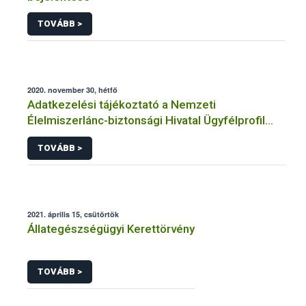
TOVÁBB >
2020. november 30, hétfő
Adatkezelési tájékoztató a Nemzeti
Élelmiszerlánc-biztonsági Hivatal Ügyfélprofil
Rendszerben állatgyógyászati termékek
TOVÁBB >
témakörben közhatalmi eljárásaihoz kapcsolódó
adatkezeléséhez
2021. április 15, csütörtök
Állategészségügyi Kerettörvény
TOVÁBB >