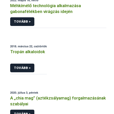
2022. május 16, hétfő
Méhkímélő technológia alkalmazása
gabonafélékben virágzás idején
TOVÁBB >
2018. március 22, csütörtök
Tropán alkaloidok
TOVÁBB >
2020. július 3, péntek
A „chia mag” (aztékzsályamag) forgalmazásának
szabályai
TOVÁBB >