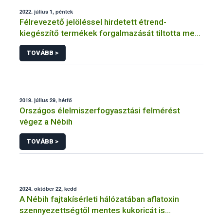
2022. július 1, péntek
Félrevezető jelöléssel hirdetett étrend-
kiegészítő termékek forgalmazását tiltotta meg
a Nébih
TOVÁBB >
2019. július 29, hétfő
Országos élelmiszerfogyasztási felmérést
végez a Nébih
TOVÁBB >
2024. október 22, kedd
A Nébih fajtakísérleti hálózatában aflatoxin
szennyezettségtől mentes kukoricát is