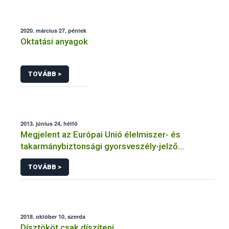
2020. március 27, péntek
Oktatási anyagok
TOVÁBB >
2013. június 24, hétfő
Megjelent az Európai Unió élelmiszer- és
takarmánybiztonsági gyorsveszély-jelző
rendszerének éves jelentése
TOVÁBB >
2018. október 10, szerda
Dísztököt csak díszíteni