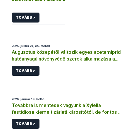
TOVÁBB >
2025. július 24, csütörtök
Augusztus közepétől változik egyes acetamiprid
hatóanyagú növényvédő szerek alkalmazása a
határérték csökkentése miatt
TOVÁBB >
2026. január 19, hétfő
Továbbra is mentesek vagyunk a Xylella
fastidiosa kiemelt zárlati károsítótól, de fontos a
megelőzés
TOVÁBB >