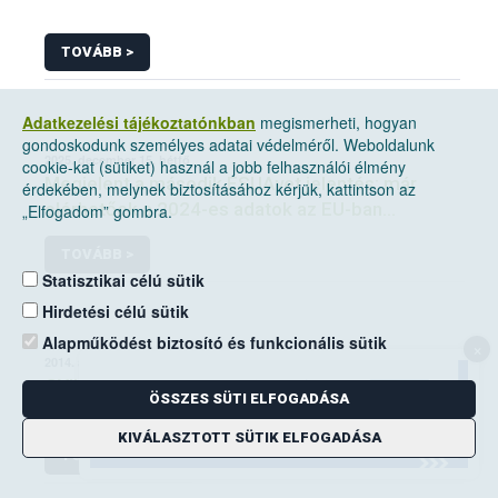
TOVÁBB >
Adatkezelési tájékoztatónkban
megismerheti, hogyan
gondoskodunk személyes adatai védelméről. Weboldalunk
2025. december 15, hétfő
cookie-kat (sütiket) használ a jobb felhasználói élmény
Megjelent a második ESUAvet jelentés: már
érdekében, melynek biztosításához kérjük, kattintson az
elérhetőek a 2024-es adatok az EU-ban
„Elfogadom” gombra.
értékesített és felhasznált állatgyógyászati
TOVÁBB >
antimikrobiális szerekről
Statisztikai célú sütik
Hirdetési célú sütik
Alapműködést biztosító és funkcionális sütik
×
2014. augusztus 19, kedd
GYIK_takarmány
ÖSSZES SÜTI ELFOGADÁSA
KIVÁLASZTOTT SÜTIK ELFOGADÁSA
TOVÁBB >