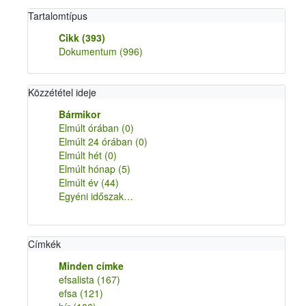
Tartalomtípus
Cikk
(393)
Dokumentum
(996)
Közzététel ideje
Bármikor
Elmúlt órában
(0)
Elmúlt 24 órában
(0)
Elmúlt hét
(0)
Elmúlt hónap
(5)
Elmúlt év
(44)
Egyéni időszak…
Címkék
Minden címke
efsalista
(167)
efsa
(121)