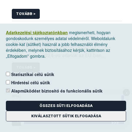
TOVÁBB >
Adatkezelési tájékoztatónkban
megismerheti, hogyan
gondoskodunk személyes adatai védelméről. Weboldalunk
2025. december 15, hétfő
cookie-kat (sütiket) használ a jobb felhasználói élmény
Megjelent a második ESUAvet jelentés: már
érdekében, melynek biztosításához kérjük, kattintson az
elérhetőek a 2024-es adatok az EU-ban
„Elfogadom” gombra.
értékesített és felhasznált állatgyógyászati
TOVÁBB >
antimikrobiális szerekről
Statisztikai célú sütik
Hirdetési célú sütik
Alapműködést biztosító és funkcionális sütik
×
2014. augusztus 19, kedd
GYIK_takarmány
ÖSSZES SÜTI ELFOGADÁSA
KIVÁLASZTOTT SÜTIK ELFOGADÁSA
TOVÁBB >