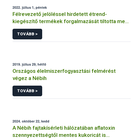
2022. július 1, péntek
Félrevezető jelöléssel hirdetett étrend-
kiegészítő termékek forgalmazását tiltotta meg
a Nébih
TOVÁBB >
2019. július 29, hétfő
Országos élelmiszerfogyasztási felmérést
végez a Nébih
TOVÁBB >
2024. október 22, kedd
A Nébih fajtakísérleti hálózatában aflatoxin
szennyezettségtől mentes kukoricát is