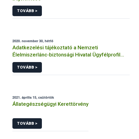
TOVÁBB >
2020. november 30, hétfő
Adatkezelési tájékoztató a Nemzeti
Élelmiszerlánc-biztonsági Hivatal Ügyfélprofil
Rendszerben állatgyógyászati termékek
TOVÁBB >
témakörben közhatalmi eljárásaihoz kapcsolódó
adatkezeléséhez
2021. április 15, csütörtök
Állategészségügyi Kerettörvény
TOVÁBB >