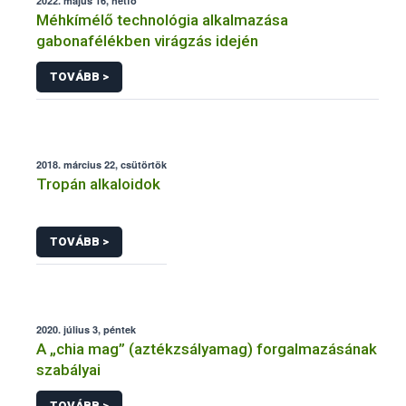
2022. május 16, hétfő
Méhkímélő technológia alkalmazása
gabonafélékben virágzás idején
TOVÁBB >
2018. március 22, csütörtök
Tropán alkaloidok
TOVÁBB >
2020. július 3, péntek
A „chia mag” (aztékzsályamag) forgalmazásának
szabályai
TOVÁBB >