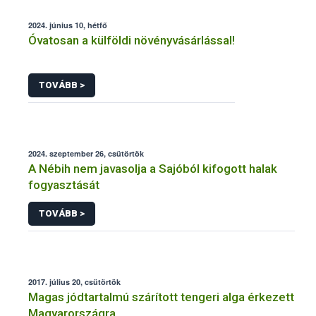
2024. június 10, hétfő
Óvatosan a külföldi növényvásárlással!
TOVÁBB >
2024. szeptember 26, csütörtök
A Nébih nem javasolja a Sajóból kifogott halak
fogyasztását
TOVÁBB >
2017. július 20, csütörtök
Magas jódtartalmú szárított tengeri alga érkezett
Magyarországra