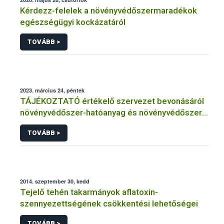
Kérdezz-felelek a növényvédőszermaradékok
egészségügyi kockázatáról
TOVÁBB >
2023. március 24, péntek
TÁJÉKOZTATÓ értékelő szervezet bevonásáról
növényvédőszer-hatóanyag és növényvédőszer
engedélyezésére, továbbá a meglévő engedély
TOVÁBB >
meghosszabbítására vagy módosítására irányuló
eljárásba
2014. szeptember 30, kedd
Tejelő tehén takarmányok aflatoxin-
szennyezettségének csökkentési lehetőségei
TOVÁBB >