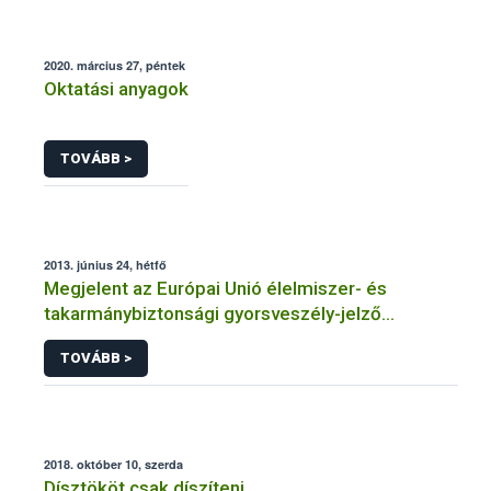
2020. március 27, péntek
Oktatási anyagok
TOVÁBB >
2013. június 24, hétfő
Megjelent az Európai Unió élelmiszer- és
takarmánybiztonsági gyorsveszély-jelző
rendszerének éves jelentése
TOVÁBB >
2018. október 10, szerda
Dísztököt csak díszíteni