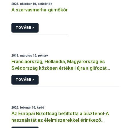
2023. október 19, csütörtök
A szarvasmarha-gümőkór
TOVÁBB >
2019. március 15, péntek
Franciaország, Hollandia, Magyarország és
Svédország közösen értékeli újra a glifozát
hatóanyagot
TOVÁBB >
2025. február 18, kedd
Az Európai Bizottság betiltotta a biszfenol-A
használatát az élelmiszerekkel érintkező
anyagokban