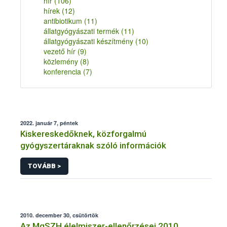
hír
(106)
hírek
(12)
antibiotikum
(11)
állatgyógyászati termék
(11)
állatgyógyászati készítmény
(10)
vezető hír
(9)
közlemény
(8)
konferencia
(7)
2022. január 7, péntek
Kiskereskedőknek, közforgalmú
gyógyszertáraknak szóló információk
TOVÁBB >
2010. december 30, csütörtök
Az MgSZH élelmiszer-ellenőrzései 2010