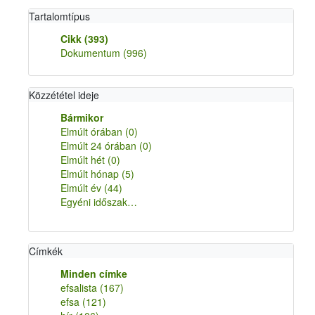
Tartalomtípus
Cikk
(393)
Dokumentum
(996)
Közzététel ideje
Bármikor
Elmúlt órában
(0)
Elmúlt 24 órában
(0)
Elmúlt hét
(0)
Elmúlt hónap
(5)
Elmúlt év
(44)
Egyéni időszak…
Címkék
Minden címke
efsalista
(167)
efsa
(121)