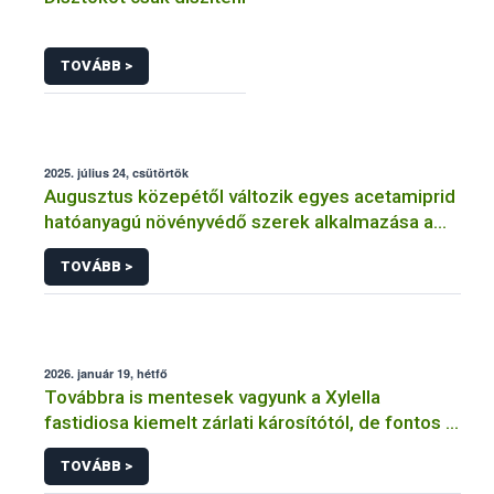
TOVÁBB >
2025. július 24, csütörtök
Augusztus közepétől változik egyes acetamiprid
hatóanyagú növényvédő szerek alkalmazása a
határérték csökkentése miatt
TOVÁBB >
2026. január 19, hétfő
Továbbra is mentesek vagyunk a Xylella
fastidiosa kiemelt zárlati károsítótól, de fontos a
megelőzés
TOVÁBB >