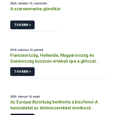
2023. október 19, csütörtök
A szarvasmarha-gümőkór
TOVÁBB >
2019. március 15, péntek
Franciaország, Hollandia, Magyarország és
Svédország közösen értékeli újra a glifozát
hatóanyagot
TOVÁBB >
2025. február 18, kedd
Az Európai Bizottság betiltotta a biszfenol-A
használatát az élelmiszerekkel érintkező
anyagokban