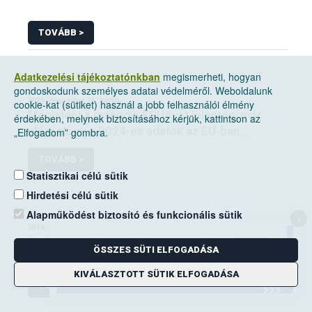
TOVÁBB >
Adatkezelési tájékoztatónkban
megismerheti, hogyan
gondoskodunk személyes adatai védelméről. Weboldalunk
2025. december 15, hétfő
cookie-kat (sütiket) használ a jobb felhasználói élmény
Megjelent a második ESUAvet jelentés: már
érdekében, melynek biztosításához kérjük, kattintson az
elérhetőek a 2024-es adatok az EU-ban
„Elfogadom” gombra.
értékesített és felhasznált állatgyógyászati
TOVÁBB >
antimikrobiális szerekről
Statisztikai célú sütik
Hirdetési célú sütik
Alapműködést biztosító és funkcionális sütik
×
2014. augusztus 19, kedd
GYIK_takarmány
ÖSSZES SÜTI ELFOGADÁSA
KIVÁLASZTOTT SÜTIK ELFOGADÁSA
TOVÁBB >