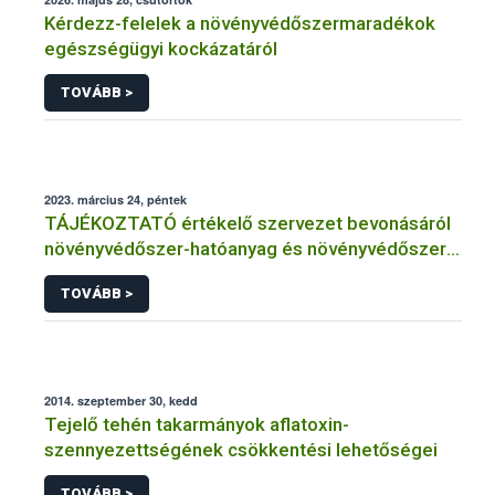
Kérdezz-felelek a növényvédőszermaradékok
egészségügyi kockázatáról
TOVÁBB >
2023. március 24, péntek
TÁJÉKOZTATÓ értékelő szervezet bevonásáról
növényvédőszer-hatóanyag és növényvédőszer
engedélyezésére, továbbá a meglévő engedély
TOVÁBB >
meghosszabbítására vagy módosítására irányuló
eljárásba
2014. szeptember 30, kedd
Tejelő tehén takarmányok aflatoxin-
szennyezettségének csökkentési lehetőségei
TOVÁBB >