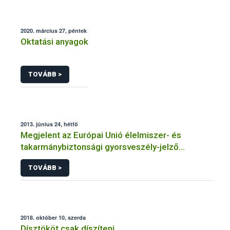
2020. március 27, péntek
Oktatási anyagok
TOVÁBB >
2013. június 24, hétfő
Megjelent az Európai Unió élelmiszer- és
takarmánybiztonsági gyorsveszély-jelző
rendszerének éves jelentése
TOVÁBB >
2018. október 10, szerda
Dísztököt csak díszíteni