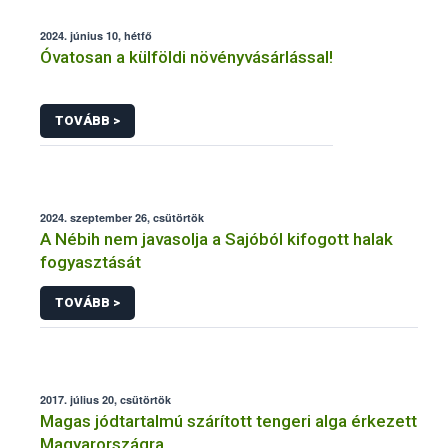
2024. június 10, hétfő
Óvatosan a külföldi növényvásárlással!
TOVÁBB >
2024. szeptember 26, csütörtök
A Nébih nem javasolja a Sajóból kifogott halak
fogyasztását
TOVÁBB >
2017. július 20, csütörtök
Magas jódtartalmú szárított tengeri alga érkezett
Magyarországra