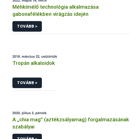
2022. május 16, hétfő
Méhkímélő technológia alkalmazása
gabonafélékben virágzás idején
TOVÁBB >
2018. március 22, csütörtök
Tropán alkaloidok
TOVÁBB >
2020. július 3, péntek
A „chia mag” (aztékzsályamag) forgalmazásának
szabályai
TOVÁBB >