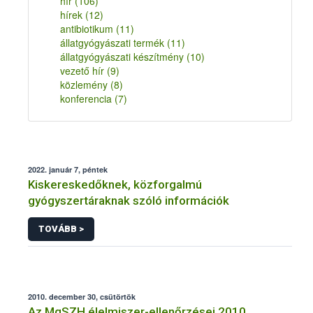
hír
(106)
hírek
(12)
antibiotikum
(11)
állatgyógyászati termék
(11)
állatgyógyászati készítmény
(10)
vezető hír
(9)
közlemény
(8)
konferencia
(7)
2022. január 7, péntek
Kiskereskedőknek, közforgalmú
gyógyszertáraknak szóló információk
TOVÁBB >
2010. december 30, csütörtök
Az MgSZH élelmiszer-ellenőrzései 2010