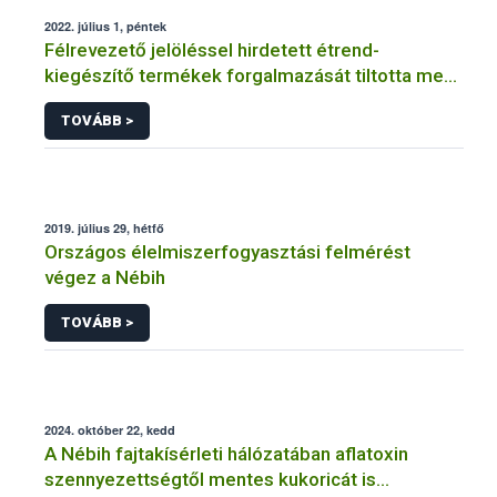
2022. július 1, péntek
Félrevezető jelöléssel hirdetett étrend-
kiegészítő termékek forgalmazását tiltotta meg
a Nébih
TOVÁBB >
2019. július 29, hétfő
Országos élelmiszerfogyasztási felmérést
végez a Nébih
TOVÁBB >
2024. október 22, kedd
A Nébih fajtakísérleti hálózatában aflatoxin
szennyezettségtől mentes kukoricát is