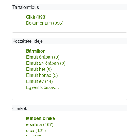
Tartalomtípus
Cikk
(393)
Dokumentum
(996)
Közzététel ideje
Bármikor
Elmúlt órában
(0)
Elmúlt 24 órában
(0)
Elmúlt hét
(0)
Elmúlt hónap
(5)
Elmúlt év
(44)
Egyéni időszak…
Címkék
Minden címke
efsalista
(167)
efsa
(121)