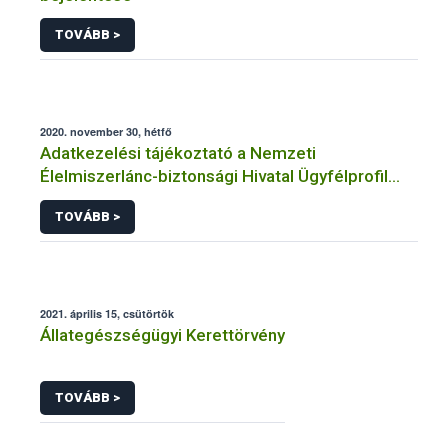
TOVÁBB >
2020. november 30, hétfő
Adatkezelési tájékoztató a Nemzeti
Élelmiszerlánc-biztonsági Hivatal Ügyfélprofil
Rendszerben állatgyógyászati termékek
TOVÁBB >
témakörben közhatalmi eljárásaihoz kapcsolódó
adatkezeléséhez
2021. április 15, csütörtök
Állategészségügyi Kerettörvény
TOVÁBB >