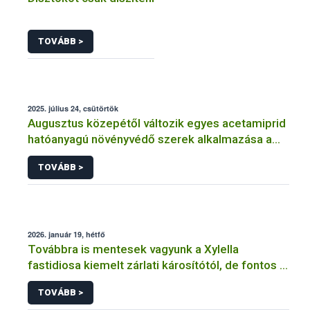
TOVÁBB >
2025. július 24, csütörtök
Augusztus közepétől változik egyes acetamiprid
hatóanyagú növényvédő szerek alkalmazása a
határérték csökkentése miatt
TOVÁBB >
2026. január 19, hétfő
Továbbra is mentesek vagyunk a Xylella
fastidiosa kiemelt zárlati károsítótól, de fontos a
megelőzés
TOVÁBB >