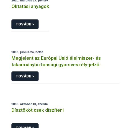
2020. március 27, péntek
Oktatási anyagok
TOVÁBB >
2013. június 24, hétfő
Megjelent az Európai Unió élelmiszer- és
takarmánybiztonsági gyorsveszély-jelző
rendszerének éves jelentése
TOVÁBB >
2018. október 10, szerda
Dísztököt csak díszíteni
TOVÁBB >