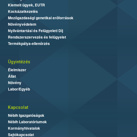
Kiemelt ügyek, EUTR
Kockázatkezelés
Mezőgazdasági genetikai erőforrások
Növényvédelem
Nyilvántartási és Felügyeleti Díj
Rendszerszervezés és felügyelet
Termékpálya-ellenőrzés
Ügyintézés
Élelmiszer
Állat
Növény
Labor/Egyéb
Kapcsolat
Nébih Igazgatóságok
Nébih Laboratóriumok
Kormányhivatalok
Sajtókapcsolat