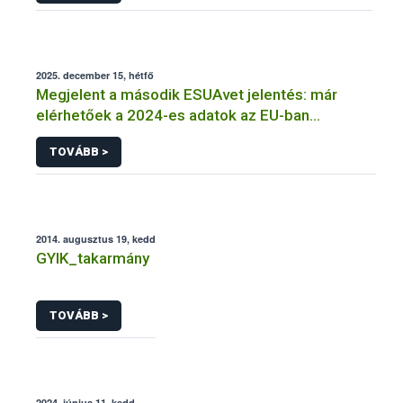
2025. december 15, hétfő
Megjelent a második ESUAvet jelentés: már
elérhetőek a 2024-es adatok az EU-ban
értékesített és felhasznált állatgyógyászati
TOVÁBB >
antimikrobiális szerekről
2014. augusztus 19, kedd
GYIK_takarmány
TOVÁBB >
2024. június 11, kedd