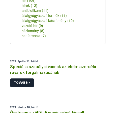
hír
(106)
hírek
(12)
antibiotikum
(11)
állatgyógyászati termék
(11)
állatgyógyászati készítmény
(10)
vezető hír
(9)
közlemény
(8)
konferencia
(7)
2022. április 11, hétfő
Speciális szabályai vannak az élelmiszercélú
rovarok forgalmazásának
TOVÁBB >
2024. június 10, hétfő
Óvatosan a külföldi növényvásárlással!