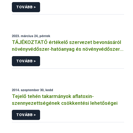
TOVÁBB >
2023. március 24, péntek
TÁJÉKOZTATÓ értékelő szervezet bevonásáról
növényvédőszer-hatóanyag és növényvédőszer
engedélyezésére, továbbá a meglévő engedély
TOVÁBB >
meghosszabbítására vagy módosítására irányuló
eljárásba
2014. szeptember 30, kedd
Tejelő tehén takarmányok aflatoxin-
szennyezettségének csökkentési lehetőségei
TOVÁBB >