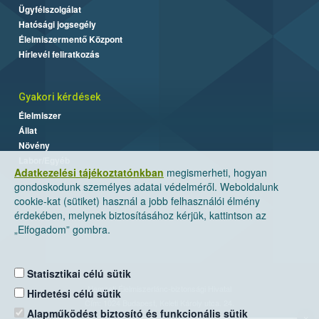
Ügyfélszolgálat
Hatósági jogsegély
Élelmiszermentő Központ
Hírlevél feliratkozás
Gyakori kérdések
Élelmiszer
Állat
Növény
Labor/Egyéb
Adatkezelési tájékoztatónkban
megismerheti, hogyan
gondoskodunk személyes adatai védelméről. Weboldalunk
cookie-kat (sütiket) használ a jobb felhasználói élmény
érdekében, melynek biztosításához kérjük, kattintson az
„Elfogadom” gombra.
Statisztikai célú sütik
Nemzeti Élelmiszerlánc-biztonsági Hivatal
Hirdetési célú sütik
Cím: 1024 Budapest, Keleti Károly utca. 24.
Alapműködést biztosító és funkcionális sütik
×
Levelezési cím: 1525 Budapest. Pf. 30.