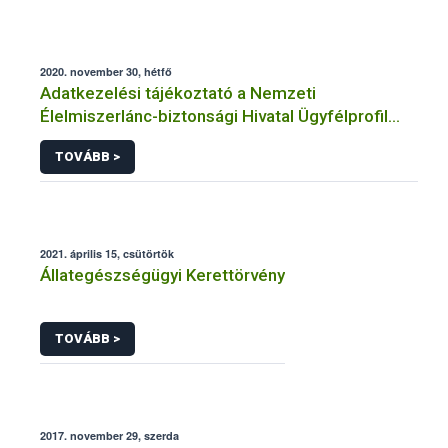
2020. november 30, hétfő
Adatkezelési tájékoztató a Nemzeti
Élelmiszerlánc-biztonsági Hivatal Ügyfélprofil
Rendszerben állatgyógyászati termékek
TOVÁBB >
témakörben közhatalmi eljárásaihoz kapcsolódó
adatkezeléséhez
2021. április 15, csütörtök
Állategészségügyi Kerettörvény
TOVÁBB >
2017. november 29, szerda