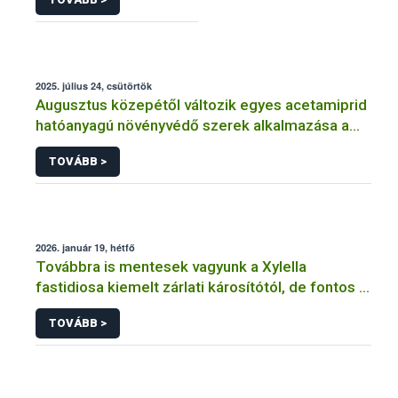
2025. július 24, csütörtök
Augusztus közepétől változik egyes acetamiprid
hatóanyagú növényvédő szerek alkalmazása a
határérték csökkentése miatt
TOVÁBB >
2026. január 19, hétfő
Továbbra is mentesek vagyunk a Xylella
fastidiosa kiemelt zárlati károsítótól, de fontos a
megelőzés
TOVÁBB >