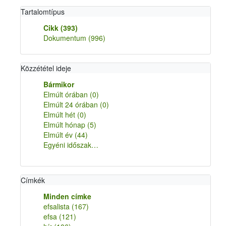
Tartalomtípus
Cikk
(393)
Dokumentum
(996)
Közzététel ideje
Bármikor
Elmúlt órában
(0)
Elmúlt 24 órában
(0)
Elmúlt hét
(0)
Elmúlt hónap
(5)
Elmúlt év
(44)
Egyéni időszak…
Címkék
Minden címke
efsalista
(167)
efsa
(121)