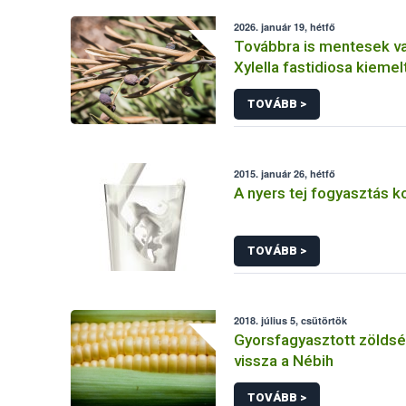
2026. január 19, hétfő
Továbbra is mentesek v
Xylella fastidiosa kiemelt
károsítótól, de fontos 
TOVÁBB >
2015. január 26, hétfő
A nyers tej fogyasztás k
TOVÁBB >
2018. július 5, csütörtök
Gyorsfagyasztott zöldsé
vissza a Nébih
TOVÁBB >