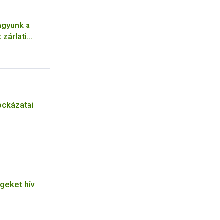
agyunk a
 zárlati
a megelőzés
ockázatai
geket hív