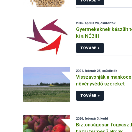
TOVÁBB >
2016. április 28, csütörtök
Gyermekeknek készült t
ki a NÉBIH
TOVÁBB >
2021. február 25, csütörtök
Visszavonják a mankoce
növényvédő szereket
TOVÁBB >
2026. február 3, kedd
Biztonságosan fogyaszt
hazai termésű almák