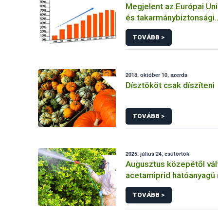
Megjelent az Európai Uni
és takarmánybiztonsági
gyorsveszély-jelző rend
TOVÁBB >
éves jelentése
2018. október 10, szerda
Dísztököt csak díszíteni
TOVÁBB >
2025. július 24, csütörtök
Augusztus közepétől vál
acetamiprid hatóanyagú
szerek alkalmazása a ha
TOVÁBB >
csökkentése miatt