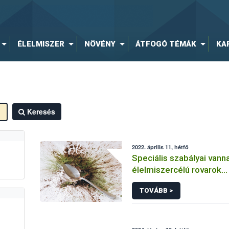
ÉLELMISZER
NÖVÉNY
ÁTFOGÓ TÉMÁK
KA
Keresés
2022. április 11, hétfő
Speciális szabályai vann
élelmiszercélú rovarok
forgalmazásának
TOVÁBB >