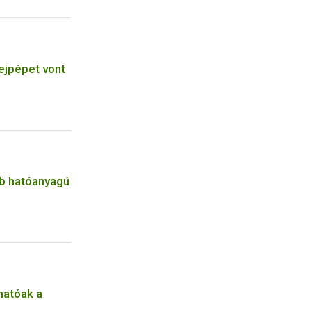
ejpépet vont
b hatóanyagú
hatóak a