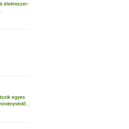
ó élelmiszer-
szerének
tozik egyes
 növényvédő
tárérték