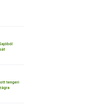
Sajóból
sát
ott tengeri
zágra