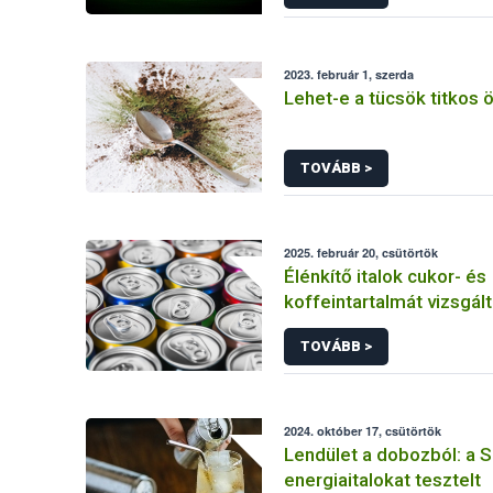
2023. február 1, szerda
Lehet-e a tücsök titkos
TOVÁBB >
2025. február 20, csütörtök
Élénkítő italok cukor- és
koffeintartalmát vizsgált
Szupermenta
TOVÁBB >
2024. október 17, csütörtök
Lendület a dobozból: a
energiaitalokat tesztelt