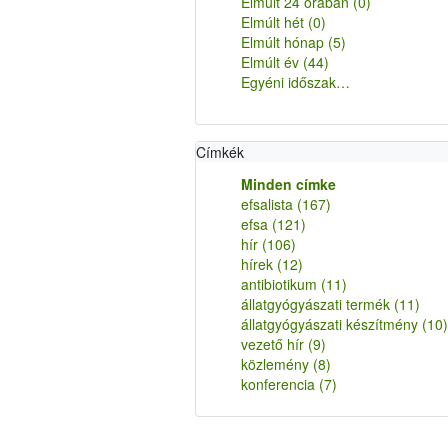
Elmúlt 24 órában
(0)
Elmúlt hét
(0)
Elmúlt hónap
(5)
Elmúlt év
(44)
Egyéni időszak…
Címkék
Minden címke
efsalista
(167)
efsa
(121)
hír
(106)
hírek
(12)
antibiotikum
(11)
állatgyógyászati termék
(11)
állatgyógyászati készítmény
(10)
vezető hír
(9)
közlemény
(8)
konferencia
(7)