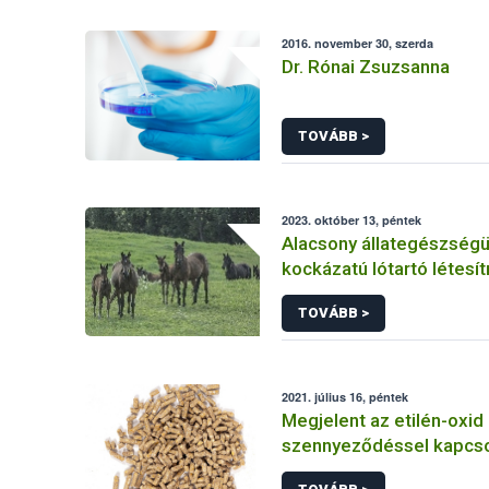
2016. november 30, szerda
Dr. Rónai Zsuzsanna
TOVÁBB >
2023. október 13, péntek
Alacsony állategészségü
kockázatú lótartó létes
vonatkozó követelmény
TOVÁBB >
2021. július 16, péntek
Megjelent az etilén-oxid
szennyeződéssel kapcso
Bizottsági összefoglaló