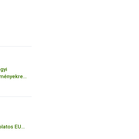
gyi
ítményekre
ek
latos EU