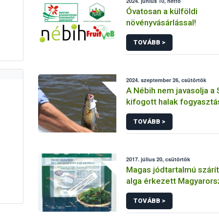
2024. június 10, hétfő
Óvatosan a külföldi
növényvásárlással!
TOVÁBB >
2024. szeptember 26, csütörtök
A Nébih nem javasolja a 
kifogott halak fogyasztá
TOVÁBB >
2017. július 20, csütörtök
Magas jódtartalmú szárít
alga érkezett Magyarors
TOVÁBB >