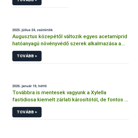
2025. július 24, csütörtök
Augusztus közepétől változik egyes acetamiprid
hatóanyagú növényvédő szerek alkalmazása a
határérték csökkentése miatt
TOVÁBB >
2026. január 19, hétfő
Továbbra is mentesek vagyunk a Xylella
fastidiosa kiemelt zárlati károsítótól, de fontos a
megelőzés
TOVÁBB >