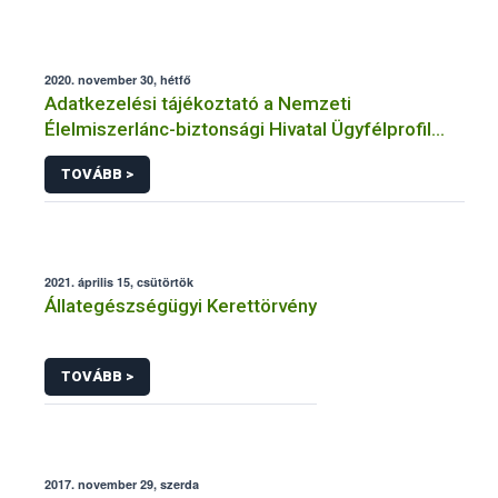
2020. november 30, hétfő
Adatkezelési tájékoztató a Nemzeti
Élelmiszerlánc-biztonsági Hivatal Ügyfélprofil
Rendszerben állatgyógyászati termékek
TOVÁBB >
témakörben közhatalmi eljárásaihoz kapcsolódó
adatkezeléséhez
2021. április 15, csütörtök
Állategészségügyi Kerettörvény
TOVÁBB >
2017. november 29, szerda