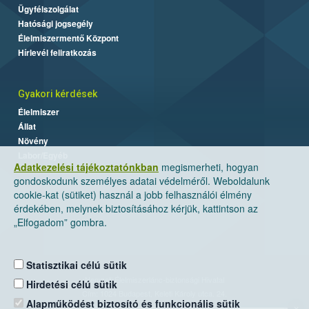
Ügyfélszolgálat
Hatósági jogsegély
Élelmiszermentő Központ
Hírlevél feliratkozás
Gyakori kérdések
Élelmiszer
Állat
Növény
Labor/Egyéb
Adatkezelési tájékoztatónkban
megismerheti, hogyan
gondoskodunk személyes adatai védelméről. Weboldalunk
cookie-kat (sütiket) használ a jobb felhasználói élmény
érdekében, melynek biztosításához kérjük, kattintson az
„Elfogadom” gombra.
Statisztikai célú sütik
Nemzeti Élelmiszerlánc-biztonsági Hivatal
Hirdetési célú sütik
Cím: 1024 Budapest, Keleti Károly utca. 24.
Alapműködést biztosító és funkcionális sütik
×
Levelezési cím: 1525 Budapest. Pf. 30.