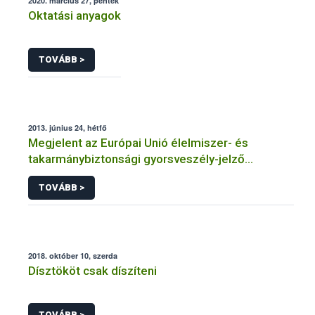
2020. március 27, péntek
Oktatási anyagok
TOVÁBB >
2013. június 24, hétfő
Megjelent az Európai Unió élelmiszer- és
takarmánybiztonsági gyorsveszély-jelző
rendszerének éves jelentése
TOVÁBB >
2018. október 10, szerda
Dísztököt csak díszíteni
TOVÁBB >