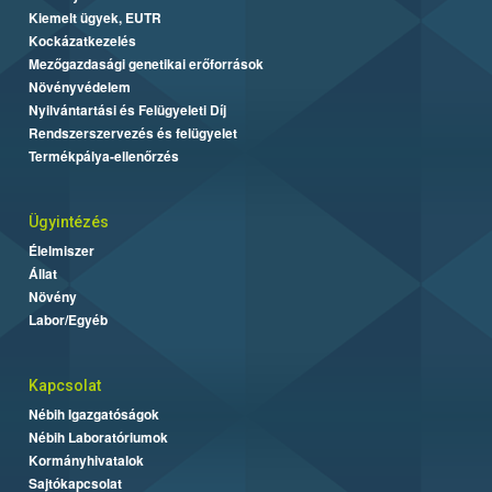
Kiemelt ügyek, EUTR
Kockázatkezelés
Mezőgazdasági genetikai erőforrások
Növényvédelem
Nyilvántartási és Felügyeleti Díj
Rendszerszervezés és felügyelet
Termékpálya-ellenőrzés
Ügyintézés
Élelmiszer
Állat
Növény
Labor/Egyéb
Kapcsolat
Nébih Igazgatóságok
Nébih Laboratóriumok
Kormányhivatalok
Sajtókapcsolat