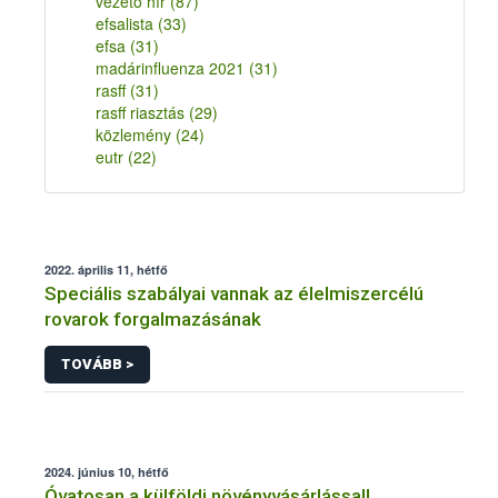
vezető hír
(87)
efsalista
(33)
efsa
(31)
madárinfluenza 2021
(31)
rasff
(31)
rasff riasztás
(29)
közlemény
(24)
eutr
(22)
2022. április 11, hétfő
Speciális szabályai vannak az élelmiszercélú
rovarok forgalmazásának
TOVÁBB >
2024. június 10, hétfő
Óvatosan a külföldi növényvásárlással!