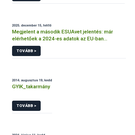
2025. december 15, hétfő
Megjelent a második ESUAvet jelentés: már
elérhetőek a 2024-es adatok az EU-ban
értékesített és felhasznált állatgyógyászati
TOVÁBB >
antimikrobiális szerekről
2014. augusztus 19, kedd
GYIK_takarmány
TOVÁBB >
2024. június 11, kedd