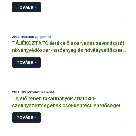
TOVÁBB >
2023. március 24, péntek
TÁJÉKOZTATÓ értékelő szervezet bevonásáról
növényvédőszer-hatóanyag és növényvédőszer
engedélyezésére, továbbá a meglévő engedély
TOVÁBB >
meghosszabbítására vagy módosítására irányuló
eljárásba
2014. szeptember 30, kedd
Tejelő tehén takarmányok aflatoxin-
szennyezettségének csökkentési lehetőségei
TOVÁBB >