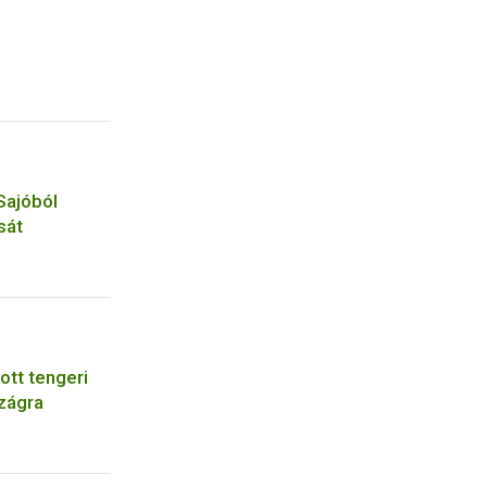
Sajóból
sát
ott tengeri
zágra