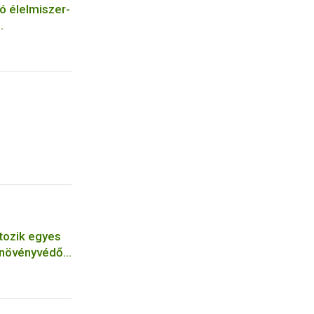
ó élelmiszer-
szerének
tozik egyes
 növényvédő
tárérték