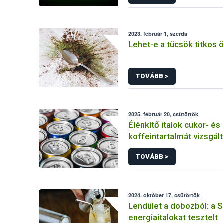
2023. február 1, szerda
Lehet-e a tücsök titkos
TOVÁBB >
2025. február 20, csütörtök
Élénkítő italok cukor- és
koffeintartalmát vizsgált
Szupermenta
TOVÁBB >
2024. október 17, csütörtök
Lendület a dobozból: a
energiaitalokat tesztelt