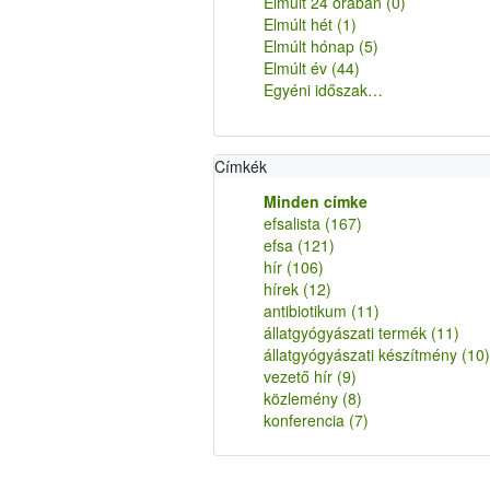
Elmúlt 24 órában
(0)
Elmúlt hét
(1)
Elmúlt hónap
(5)
Elmúlt év
(44)
Egyéni időszak…
Címkék
Minden címke
efsalista
(167)
efsa
(121)
hír
(106)
hírek
(12)
antibiotikum
(11)
állatgyógyászati termék
(11)
állatgyógyászati készítmény
(10)
vezető hír
(9)
közlemény
(8)
konferencia
(7)