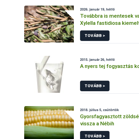
2026. január 19, hétfő
Továbbra is mentesek v
Xylella fastidiosa kiemelt
károsítótól, de fontos 
TOVÁBB >
2015. január 26, hétfő
A nyers tej fogyasztás k
TOVÁBB >
2018. július 5, csütörtök
Gyorsfagyasztott zöldsé
vissza a Nébih
TOVÁBB >