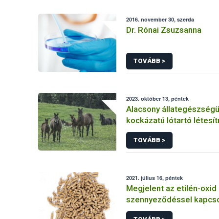
2016. november 30, szerda
Dr. Rónai Zsuzsanna
TOVÁBB >
2023. október 13, péntek
Alacsony állategészségü
kockázatú lótartó létes
vonatkozó követelmény
TOVÁBB >
2021. július 16, péntek
Megjelent az etilén-oxid
szennyeződéssel kapcso
Bizottsági összefoglaló