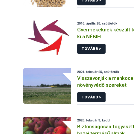
TOVÁBB >
2016. április 28, csütörtök
Gyermekeknek készült t
ki a NÉBIH
TOVÁBB >
2021. február 25, csütörtök
Visszavonják a mankoce
növényvédő szereket
TOVÁBB >
2026. február 3, kedd
Biztonságosan fogyaszt
hazai termésű almák