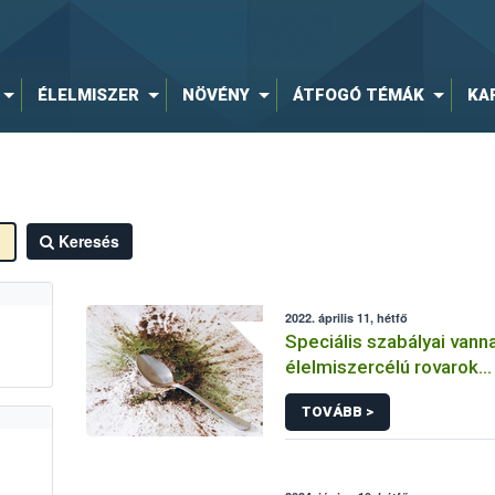
ÉLELMISZER
NÖVÉNY
ÁTFOGÓ TÉMÁK
KA
Keresés
2022. április 11, hétfő
Speciális szabályai vann
élelmiszercélú rovarok
forgalmazásának
TOVÁBB >