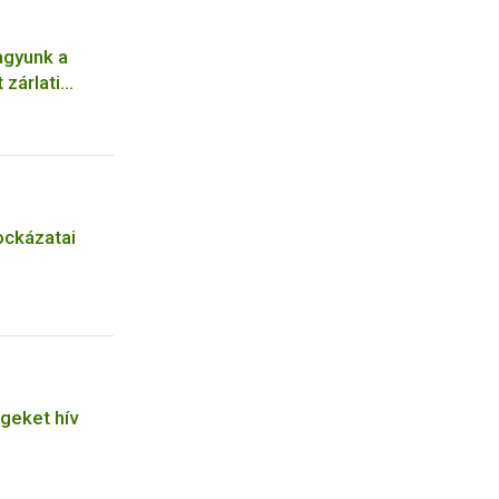
agyunk a
 zárlati
a megelőzés
ockázatai
geket hív