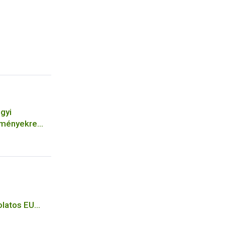
gyi
ítményekre
ek
latos EU