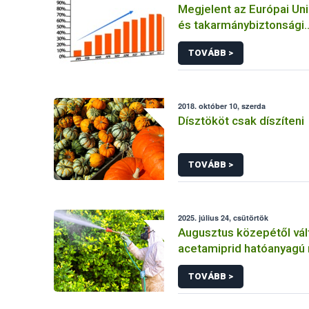
Megjelent az Európai Uni
és takarmánybiztonsági
gyorsveszély-jelző rend
TOVÁBB >
éves jelentése
2018. október 10, szerda
Dísztököt csak díszíteni
TOVÁBB >
2025. július 24, csütörtök
Augusztus közepétől vál
acetamiprid hatóanyagú
szerek alkalmazása a ha
TOVÁBB >
csökkentése miatt