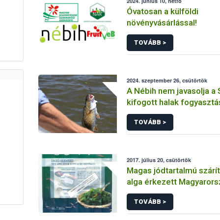
2024. június 10, hétfő
Óvatosan a külföldi
növényvásárlással!
TOVÁBB >
2024. szeptember 26, csütörtök
A Nébih nem javasolja a 
kifogott halak fogyasztá
TOVÁBB >
2017. július 20, csütörtök
Magas jódtartalmú szárít
alga érkezett Magyarors
TOVÁBB >