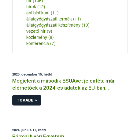
hír
(106)
hírek
(12)
antibiotikum
(11)
állatgyógyászati termék
(11)
állatgyógyászati készítmény
(10)
vezető hír
(9)
közlemény
(8)
konferencia
(7)
2025. december 15, hétfő
Megjelent a második ESUAvet jelentés: már
elérhetőek a 2024-es adatok az EU-ban
értékesített és felhasznált állatgyógyászati
TOVÁBB >
antimikrobiális szerekről
2024. június 11, kedd
Pármai Nyári Egyetem