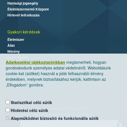
Hatósági jogsegély
Élelmiszermentő Központ
Hírlevél feliratkozás
Gyakori kérdések
Élelmiszer
Állat
Növény
Labor/Egyéb
Adatkezelési tájékoztatónkban
megismerheti, hogyan
gondoskodunk személyes adatai védelméről. Weboldalunk
cookie-kat (sütiket) használ a jobb felhasználói élmény
érdekében, melynek biztosításához kérjük, kattintson az
„Elfogadom” gombra.
Statisztikai célú sütik
Nemzeti Élelmiszerlánc-biztonsági Hivatal
Hirdetési célú sütik
Cím: 1024 Budapest, Keleti Károly utca. 24.
Alapműködést biztosító és funkcionális sütik
×
Levelezési cím: 1525 Budapest. Pf. 30.