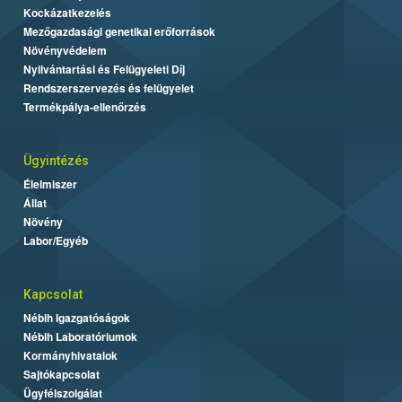
Kockázatkezelés
Mezőgazdasági genetikai erőforrások
Növényvédelem
Nyilvántartási és Felügyeleti Díj
Rendszerszervezés és felügyelet
Termékpálya-ellenőrzés
Ügyintézés
Élelmiszer
Állat
Növény
Labor/Egyéb
Kapcsolat
Nébih Igazgatóságok
Nébih Laboratóriumok
Kormányhivatalok
Sajtókapcsolat
Ügyfélszolgálat