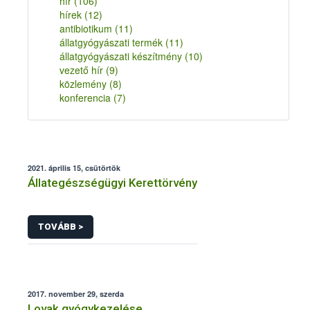
hír
(106)
hírek
(12)
antibiotikum
(11)
állatgyógyászati termék
(11)
állatgyógyászati készítmény
(10)
vezető hír
(9)
közlemény
(8)
konferencia
(7)
2021. április 15, csütörtök
Állategészségügyi Kerettörvény
TOVÁBB >
2017. november 29, szerda
Lovak gyógykezelése