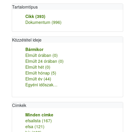
Tartalomtípus
Cikk
(393)
Dokumentum
(996)
Közzététel ideje
Bármikor
Elmúlt órában
(0)
Elmúlt 24 órában
(0)
Elmúlt hét
(0)
Elmúlt hónap
(5)
Elmúlt év
(44)
Egyéni időszak…
Címkék
Minden címke
efsalista
(167)
efsa
(121)