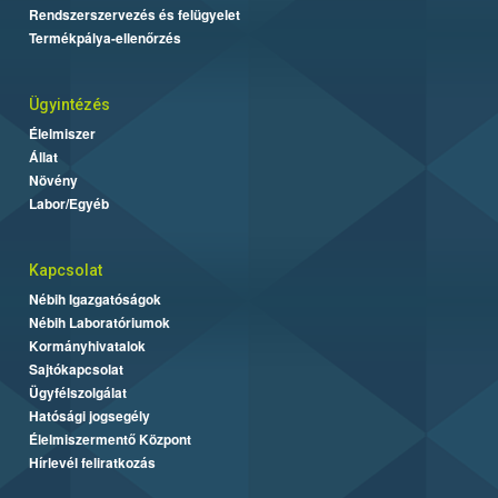
Rendszerszervezés és felügyelet
Termékpálya-ellenőrzés
Ügyintézés
Élelmiszer
Állat
Növény
Labor/Egyéb
Kapcsolat
Nébih Igazgatóságok
Nébih Laboratóriumok
Kormányhivatalok
Sajtókapcsolat
Ügyfélszolgálat
Hatósági jogsegély
Élelmiszermentő Központ
Hírlevél feliratkozás