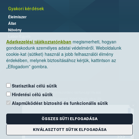
Gyakori kérdések
Élelmiszer
Állat
Növény
Labor/Egyéb
Adatkezelési tájékoztatónkban
megismerheti, hogyan
gondoskodunk személyes adatai védelméről. Weboldalunk
cookie-kat (sütiket) használ a jobb felhasználói élmény
érdekében, melynek biztosításához kérjük, kattintson az
„Elfogadom” gombra.
Statisztikai célú sütik
Nemzeti Élelmiszerlánc-biztonsági Hivatal
Hirdetési célú sütik
Cím: 1024 Budapest, Keleti Károly utca. 24.
Alapműködést biztosító és funkcionális sütik
×
Levelezési cím: 1525 Budapest. Pf. 30.
ÖSSZES SÜTI ELFOGADÁSA
E-mail:
ugyfelszolgalat@nebih.gov.hu
Zöld szám: 06-80/263-244
KIVÁLASZTOTT SÜTIK ELFOGADÁSA
Telefon: 06-1/ 336-9000