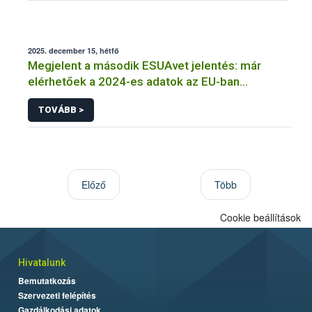
2025. december 15, hétfő
Megjelent a második ESUAvet jelentés: már
elérhetőek a 2024-es adatok az EU-ban
értékesített és felhasznált állatgyógyászati
TOVÁBB >
antimikrobiális szerekről
Előző
Több
Cookie beállítások
Hivatalunk
Bemutatkozás
Szervezeti felépítés
Gazdálkodási adatok