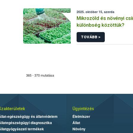
2025. október 15, szerda
Mikrozöld és növényi csí
különbség közöttük?
TOVÁBB >
365 - 370 mutatása
Szakterületek
Ügyintézés
Állat-egészségügy és állatvédelem
Élelmiszer
Állategészségügyi diagnosztika
Állat
Állatgyógyászati termékek
Növény