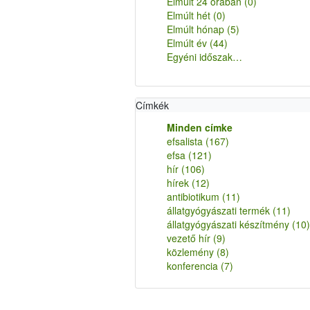
Elmúlt 24 órában
(0)
Elmúlt hét
(0)
Elmúlt hónap
(5)
Elmúlt év
(44)
Egyéni időszak…
Címkék
Minden címke
efsalista
(167)
efsa
(121)
hír
(106)
hírek
(12)
antibiotikum
(11)
állatgyógyászati termék
(11)
állatgyógyászati készítmény
(10)
vezető hír
(9)
közlemény
(8)
konferencia
(7)