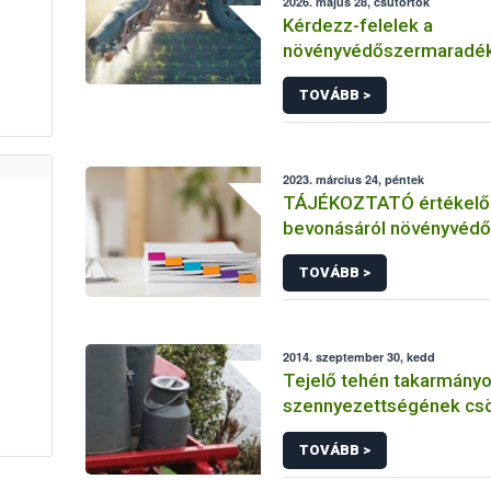
2026. május 28, csütörtök
Kérdezz-felelek a
növényvédőszermaradé
egészségügyi kockázatá
TOVÁBB >
2023. március 24, péntek
TÁJÉKOZTATÓ értékelő 
bevonásáról növényvédő
hatóanyag és növényvéd
TOVÁBB >
engedélyezésére, továb
engedély meghosszabbít
módosítására irányuló el
2014. szeptember 30, kedd
Tejelő tehén takarmányok
szennyezettségének cs
lehetőségei
TOVÁBB >