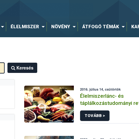
ÉLELMISZER
NÖVÉNY
ÁTFOGÓ TÉMÁK
KA
Keresés
2016. július 14, csütörtök
Élelmiszerlánc- és
táplálkozástudományi ref
TOVÁBB >