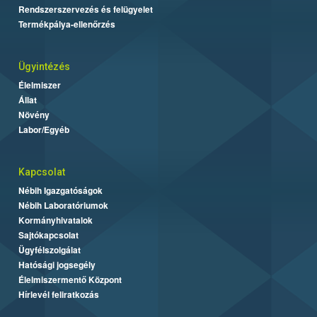
Rendszerszervezés és felügyelet
Termékpálya-ellenőrzés
Ügyintézés
Élelmiszer
Állat
Növény
Labor/Egyéb
Kapcsolat
Nébih Igazgatóságok
Nébih Laboratóriumok
Kormányhivatalok
Sajtókapcsolat
Ügyfélszolgálat
Hatósági jogsegély
Élelmiszermentő Központ
Hírlevél feliratkozás