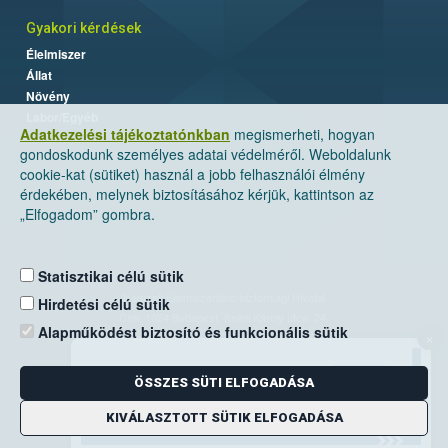
Gyakori kérdések
Élelmiszer
Állat
Növény
Labor/Egyéb
Adatkezelési tájékoztatónkban
megismerheti, hogyan
gondoskodunk személyes adatai védelméről. Weboldalunk
cookie-kat (sütiket) használ a jobb felhasználói élmény
érdekében, melynek biztosításához kérjük, kattintson az
„Elfogadom” gombra.
Statisztikai célú sütik
Nemzeti Élelmiszerlánc-biztonsági Hivatal
Hirdetési célú sütik
Cím: 1024 Budapest, Keleti Károly utca. 24.
Alapműködést biztosító és funkcionális sütik
×
Levelezési cím: 1525 Budapest. Pf. 30.
ÖSSZES SÜTI ELFOGADÁSA
E-mail:
ugyfelszolgalat@nebih.gov.hu
Zöld szám: 06-80/263-244
KIVÁLASZTOTT SÜTIK ELFOGADÁSA
Telefon: 06-1/ 336-9000