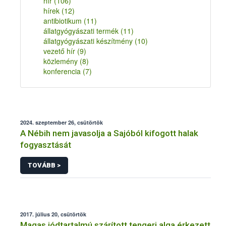
hír
(106)
hírek
(12)
antibiotikum
(11)
állatgyógyászati termék
(11)
állatgyógyászati készítmény
(10)
vezető hír
(9)
közlemény
(8)
konferencia
(7)
2024. szeptember 26, csütörtök
A Nébih nem javasolja a Sajóból kifogott halak
fogyasztását
TOVÁBB >
2017. július 20, csütörtök
Magas jódtartalmú szárított tengeri alga érkezett