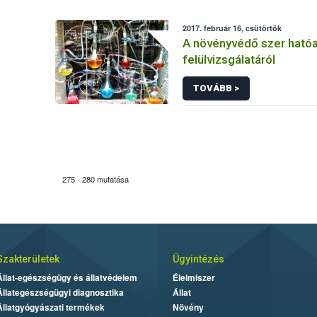
2017. február 16, csütörtök
A növényvédő szer ható
felülvizsgálatáról
TOVÁBB >
275 - 280 mutatása
Szakterületek
Ügyintézés
Állat-egészségügy és állatvédelem
Élelmiszer
Állategészségügyi diagnosztika
Állat
Állatgyógyászati termékek
Növény