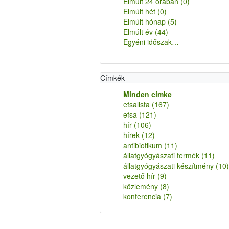
Elmúlt 24 órában
(0)
Elmúlt hét
(0)
Elmúlt hónap
(5)
Elmúlt év
(44)
Egyéni időszak…
Címkék
Minden címke
efsalista
(167)
efsa
(121)
hír
(106)
hírek
(12)
antibiotikum
(11)
állatgyógyászati termék
(11)
állatgyógyászati készítmény
(10)
vezető hír
(9)
közlemény
(8)
konferencia
(7)