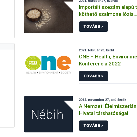
2021. október 27, szerda
Importált szezám alapú
köthető szalmonellózis
megbetegedések
TOVÁBB >
2021. február 23, kedd
ONE – Health, Environme
Konferencia 2022
TOVÁBB >
2014. november 27, csütörtök
A Nemzeti Élelmiszerlán
Hivatal társhatóságai
TOVÁBB >