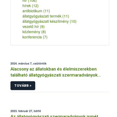
hír
(106)
hírek
(12)
antibiotikum
(11)
állatgyógyászati termék
(11)
állatgyógyászati készítmény
(10)
vezető hír
(9)
közlemény
(8)
konferencia
(7)
2024. március 7, csütörtök
Alacsony az állatokban és élelmiszerekben
található állatgyógyászati szermaradványok
szintje
TOVÁBB >
2023. február 27, hétfő
Az állatgyógyászati szermaradványok ismét