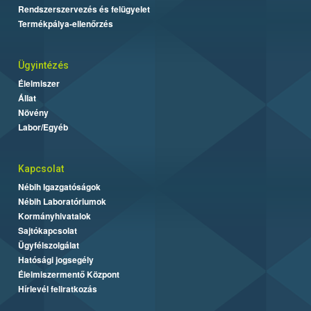
Rendszerszervezés és felügyelet
Termékpálya-ellenőrzés
Ügyintézés
Élelmiszer
Állat
Növény
Labor/Egyéb
Kapcsolat
Nébih Igazgatóságok
Nébih Laboratóriumok
Kormányhivatalok
Sajtókapcsolat
Ügyfélszolgálat
Hatósági jogsegély
Élelmiszermentő Központ
Hírlevél feliratkozás