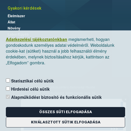
Gyakori kérdések
Élelmiszer
Állat
Növény
Labor/Egyéb
Adatkezelési tájékoztatónkban
megismerheti, hogyan
gondoskodunk személyes adatai védelméről. Weboldalunk
cookie-kat (sütiket) használ a jobb felhasználói élmény
érdekében, melynek biztosításához kérjük, kattintson az
„Elfogadom” gombra.
Statisztikai célú sütik
Nemzeti Élelmiszerlánc-biztonsági Hivatal
Hirdetési célú sütik
Cím: 1024 Budapest, Keleti Károly utca. 24.
Alapműködést biztosító és funkcionális sütik
×
Levelezési cím: 1525 Budapest. Pf. 30.
ÖSSZES SÜTI ELFOGADÁSA
E-mail:
ugyfelszolgalat@nebih.gov.hu
Zöld szám: 06-80/263-244
KIVÁLASZTOTT SÜTIK ELFOGADÁSA
Telefon: 06-1/ 336-9000