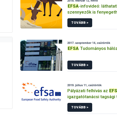
2018. február 12, hétfő
EFSA
-infovideó: láthata
szennyezők is fenyeget
éghajlatváltozással
TOVÁBB >
2017. szeptember 14, csütörtök
EFSA
Tudományos háló
TOVÁBB >
2019. július 11, csütörtök
Pályázati felhívás az
EF
igazgatótanácsi tagsági
betöltésére
TOVÁBB >