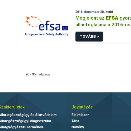
2016. december 20, kedd
Megjelent az
EFSA
gyor
állásfoglalása a 2016-os
madárinfluenza fertőzés
TOVÁBB >
kapcsolatban
90 - 95 mutatása
Szakterületek
Ügyintézés
Állat-egészségügy és állatvédelem
Élelmiszer
Állategészségügyi diagnosztika
Állat
Állatgyógyászati termékek
Növény