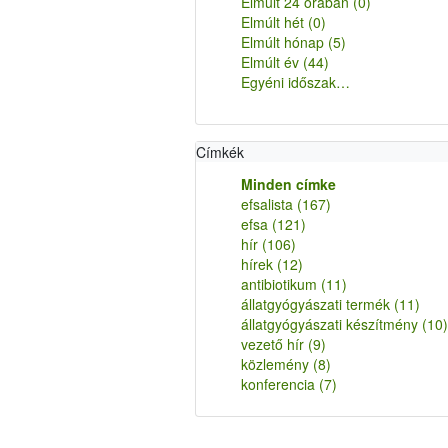
Elmúlt 24 órában
(0)
Elmúlt hét
(0)
Elmúlt hónap
(5)
Elmúlt év
(44)
Egyéni időszak…
Címkék
Minden címke
efsalista
(167)
efsa
(121)
hír
(106)
hírek
(12)
antibiotikum
(11)
állatgyógyászati termék
(11)
állatgyógyászati készítmény
(10)
vezető hír
(9)
közlemény
(8)
konferencia
(7)