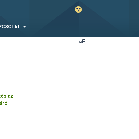
PCSOLAT
tés az
áról