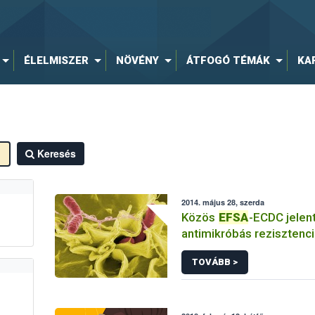
ÉLELMISZER
NÖVÉNY
ÁTFOGÓ TÉMÁK
KA
Keresés
2014. május 28, szerda
Közös
EFSA
-ECDC jelen
antimikróbás rezisztenci
TOVÁBB >