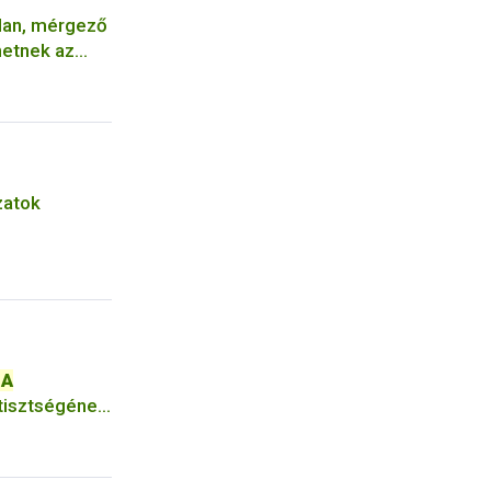
tlan, mérgező
hetnek az
zatok
SA
 tisztségének