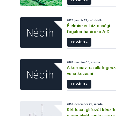
TOVÁBB >
2017. január 19, csütörtök
Élelmiszer-biztonsági
fogalomhatározó A-D
TOVÁBB >
2020. március 18, szerda
A koronavirus allateges
vonatkozasai
TOVÁBB >
2016. december 21, szerda
Két tucat glifozát készí
engedélyét vonta vissza