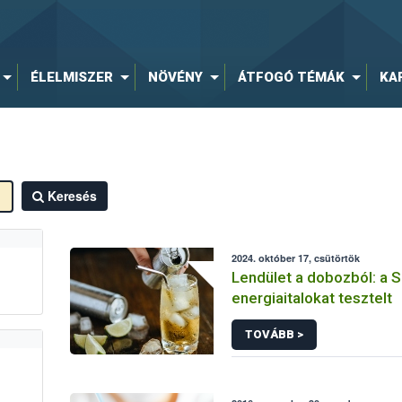
ÉLELMISZER
NÖVÉNY
ÁTFOGÓ TÉMÁK
KA
Keresés
2024. október 17, csütörtök
Lendület a dobozból: a
energiaitalokat tesztelt
TOVÁBB >