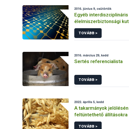
2016. június 9, csütörtök
Egyéb interdiszciplináris
élelmiszerbiztonsági ku
(hálózatkutatás, klímavá
TOVÁBB >
járványtan) referencialis
2016. március 29, kedd
Sertés referencialista
TOVÁBB >
2022. április 5, kedd
A takarmányok jelölésén
feltüntethető állításokr
előírások
TOVÁBB >