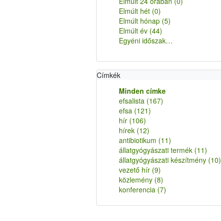
Elmúlt 24 órában
(0)
Elmúlt hét
(0)
Elmúlt hónap
(5)
Elmúlt év
(44)
Egyéni időszak…
Címkék
Minden címke
efsalista
(167)
efsa
(121)
hír
(106)
hírek
(12)
antibiotikum
(11)
állatgyógyászati termék
(11)
állatgyógyászati készítmény
(10)
vezető hír
(9)
közlemény
(8)
konferencia
(7)