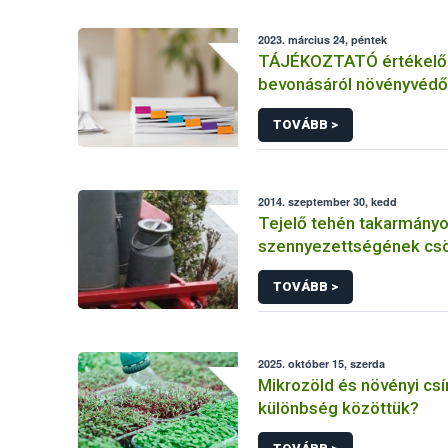
2023. március 24, péntek
TÁJÉKOZTATÓ értékelő 
bevonásáról növényvédő
hatóanyag és növényvéd
TOVÁBB >
engedélyezésére, továb
engedély meghosszabbít
módosítására irányuló el
2014. szeptember 30, kedd
Tejelő tehén takarmányok
szennyezettségének cs
lehetőségei
TOVÁBB >
2025. október 15, szerda
Mikrozöld és növényi csí
különbség közöttük?