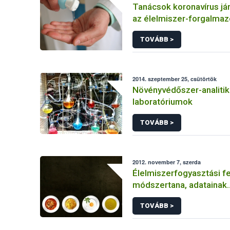
Tanácsok koronavírus jár
az élelmiszer-forgalmaz
létesítmények üzemelte
TOVÁBB >
2014. szeptember 25, csütörtök
Növényvédőszer-analitik
laboratóriumok
TOVÁBB >
2012. november 7, szerda
Élelmiszerfogyasztási 
módszertana, adatainak
megbízhatósága
TOVÁBB >