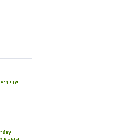
zsegugyi
tmény
 a NÉBIH