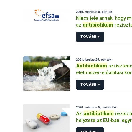
2019. március 8, péntek
Nincs jele annak, hogy 
az
antibiotikum
reziszt
TOVÁBB >
2021. június 25, péntek
Antibiotikum
rezisztenc
élelmiszer-előállítási kö
források és ellenőrzési
TOVÁBB >
2020. március 5, csütörtök
Az
antibiotikum
reziszt
helyzete az EU-ban: egy
az élelmiszer eredetű