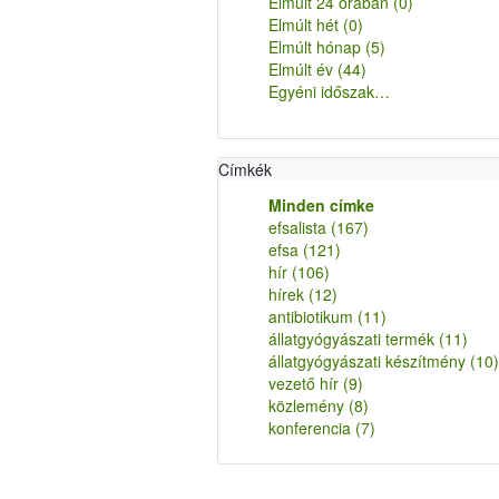
Elmúlt 24 órában
(0)
Elmúlt hét
(0)
Elmúlt hónap
(5)
Elmúlt év
(44)
Egyéni időszak…
Címkék
Minden címke
efsalista
(167)
efsa
(121)
hír
(106)
hírek
(12)
antibiotikum
(11)
állatgyógyászati termék
(11)
állatgyógyászati készítmény
(10)
vezető hír
(9)
közlemény
(8)
konferencia
(7)