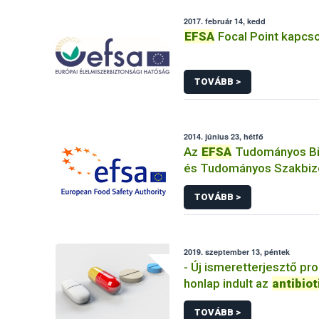
2017. február 14, kedd
EFSA
Focal Point kapcso
TOVÁBB >
2014. június 23, hétfő
Az
EFSA
Tudományos Bi
és Tudományos Szakbiz
megújítása
TOVÁBB >
2019. szeptember 13, péntek
- Új ismeretterjesztő pr
honlap indult az
antibio
rezisztencia elleni
TOVÁBB >