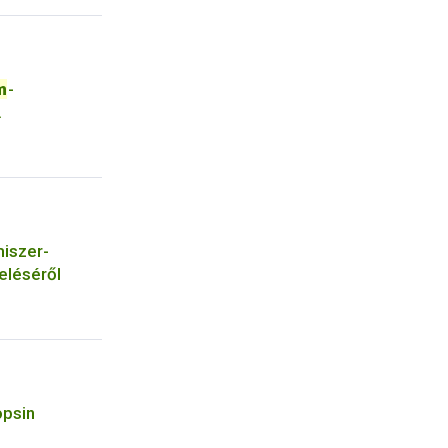
m
-
mények
miszer-
eléséről
psin