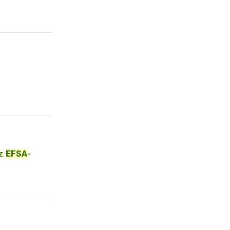
az
EFSA
-