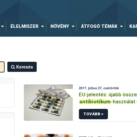
ÉLELMISZER
NÖVÉNY
ÁTFOGÓ TÉMÁK
KA
Keresés
2017. július 27, csütörtök
EU-jelentés: újabb össz
antibiotikum
-használat
antibiotikum
-rezisztenc
TOVÁBB >
nébih élelmiszer tudom
szalmonella coli