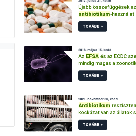
2017. július 31, hétfő
Újabb összefüggések a
antibiotikum
-használat
antibiotikum
-rezisztenc
TOVÁBB >
között...nébih élelmisz
efsa
2018. május 15, kedd
Az
EFSA
és az ECDC sze
mindig magas a zoonoti
baktériumok antibiotiku
TOVÁBB >
2021. november 30, kedd
Antibiotikum
resziszten
kockázat van az állatok 
TOVÁBB >