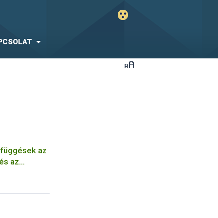
PCSOLAT
efüggések az
 és az
ia...között
ány
efsa