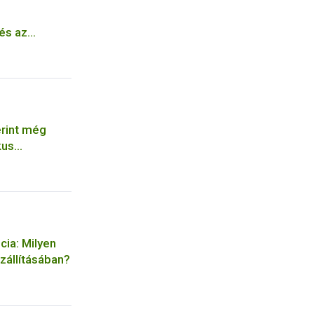
z
 és az
ia
er tudomány
rint még
kus
mokkal
cia: Milyen
szállításában?