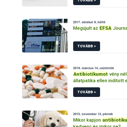
TOVÁBB >
2017. október 9, hétfő
Megújult az
EFSA
Journa
TOVÁBB >
2019. március 14, csütörtök
Antibiotikumot
vény nél
állatpatika ellen indított 
Nébih
TOVÁBB >
2015. november 13, péntek
Mikor kapjon
antibiotik
kedvenc és mikor ne?