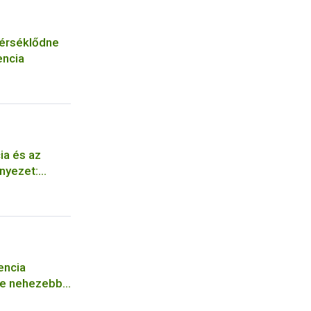
mérséklődne
encia
ia és az
rnyezet:
encia
re nehezebb