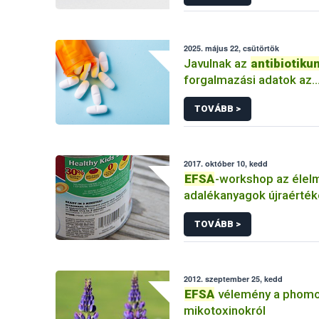
2025. május 22, csütörtök
Javulnak az
antibiotiku
forgalmazási adatok az
állatgyógyászati készít
TOVÁBB >
esetében
2017. október 10, kedd
EFSA
-workshop az élel
adalékanyagok újraérték
TOVÁBB >
2012. szeptember 25, kedd
EFSA
vélemény a phomo
mikotoxinokról