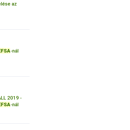
lése az
EFSA
-nál
LL 2019 -
EFSA
-nál