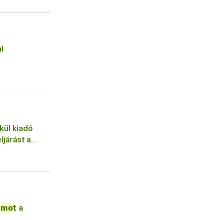
l
kül kiadó
eljárást a
umot
a