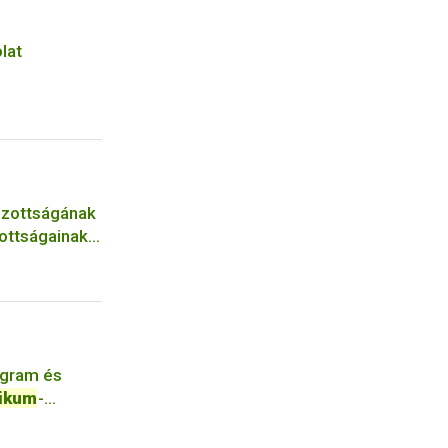
lat
zottságának
ottságainak
ogram és
tikum
-