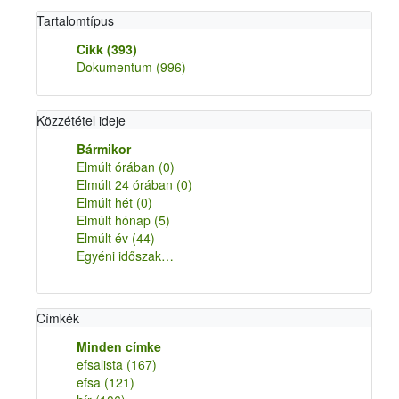
Tartalomtípus
Cikk
(393)
Dokumentum
(996)
Közzététel ideje
Bármikor
Elmúlt órában
(0)
Elmúlt 24 órában
(0)
Elmúlt hét
(0)
Elmúlt hónap
(5)
Elmúlt év
(44)
Egyéni időszak…
Címkék
Minden címke
efsalista
(167)
efsa
(121)