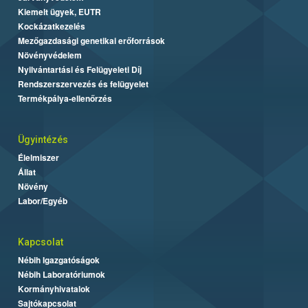
Kiemelt ügyek, EUTR
Kockázatkezelés
Mezőgazdasági genetikai erőforrások
Növényvédelem
Nyilvántartási és Felügyeleti Díj
Rendszerszervezés és felügyelet
Termékpálya-ellenőrzés
Ügyintézés
Élelmiszer
Állat
Növény
Labor/Egyéb
Kapcsolat
Nébih Igazgatóságok
Nébih Laboratóriumok
Kormányhivatalok
Sajtókapcsolat