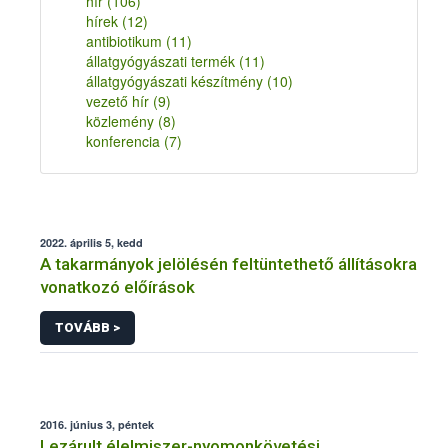
hír
(106)
hírek
(12)
antibiotikum
(11)
állatgyógyászati termék
(11)
állatgyógyászati készítmény
(10)
vezető hír
(9)
közlemény
(8)
konferencia
(7)
2022. április 5, kedd
A takarmányok jelölésén feltüntethető állításokra
vonatkozó előírások
TOVÁBB >
2016. június 3, péntek
Lezárult élelmiszer-nyomonkövetési,