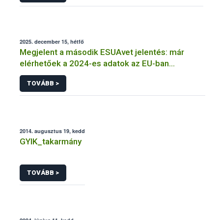
2025. december 15, hétfő
Megjelent a második ESUAvet jelentés: már
elérhetőek a 2024-es adatok az EU-ban
értékesített és felhasznált állatgyógyászati
TOVÁBB >
antimikrobiális szerekről
2014. augusztus 19, kedd
GYIK_takarmány
TOVÁBB >