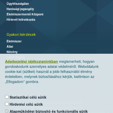
Ügyfélszolgálat
Hatósági jogsegély
Élelmiszermentő Központ
Hírlevél feliratkozás
Gyakori kérdések
Élelmiszer
Állat
Növény
Labor/Egyéb
Adatkezelési tájékoztatónkban
megismerheti, hogyan
gondoskodunk személyes adatai védelméről. Weboldalunk
cookie-kat (sütiket) használ a jobb felhasználói élmény
érdekében, melynek biztosításához kérjük, kattintson az
„Elfogadom” gombra.
Statisztikai célú sütik
Nemzeti Élelmiszerlánc-biztonsági Hivatal
Hirdetési célú sütik
Cím: 1024 Budapest, Keleti Károly utca. 24.
Alapműködést biztosító és funkcionális sütik
×
Levelezési cím: 1525 Budapest. Pf. 30.