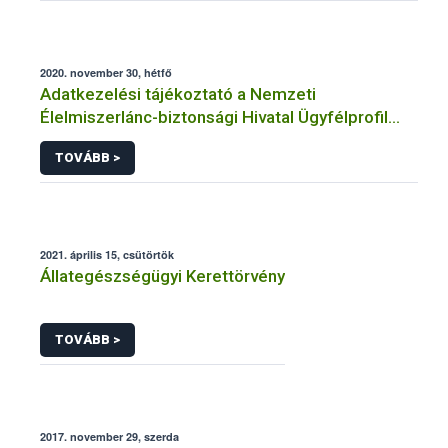
2020. november 30, hétfő
Adatkezelési tájékoztató a Nemzeti
Élelmiszerlánc-biztonsági Hivatal Ügyfélprofil
Rendszerben állatgyógyászati termékek
TOVÁBB >
témakörben közhatalmi eljárásaihoz kapcsolódó
adatkezeléséhez
2021. április 15, csütörtök
Állategészségügyi Kerettörvény
TOVÁBB >
2017. november 29, szerda