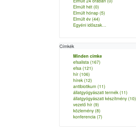
Elmúlt 24 órában
(0)
Elmúlt hét
(0)
Elmúlt hónap
(5)
Elmúlt év
(44)
Egyéni időszak…
Címkék
Minden címke
efsalista
(167)
efsa
(121)
hír
(106)
hírek
(12)
antibiotikum
(11)
állatgyógyászati termék
(11)
állatgyógyászati készítmény
(10)
vezető hír
(9)
közlemény
(8)
konferencia
(7)