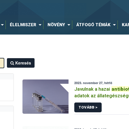
ÉLELMISZER
NÖVÉNY
ÁTFOGÓ TÉMÁK
KA
Keresés
2023. november 27, hétfő
Javulnak a hazai
antibio
adatok az állategészsé
TOVÁBB >