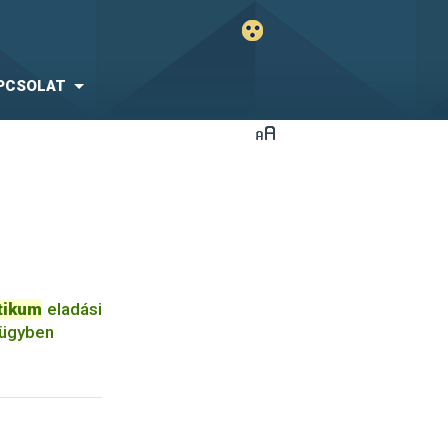
PCSOLAT
tikum
eladási
gügyben