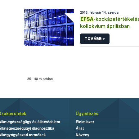
2018. február 14, szerda
EFSA
-kockázatértékelé
kollokvium áprilisban
TOVÁBB >
35 - 40 mutatása
Szakterületek
Ügyintézés
Állat-egészségügy és állatvédelem
Élelmiszer
Állategészségügyi diagnosztika
Állat
Állatgyógyászati termékek
Növény