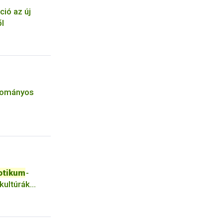
ció az új
l
udományos
otikum
-
kultúrák