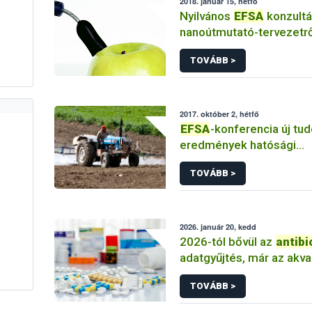
2018. január 15, hétfő
Nyilvános
EFSA
konzultá
nanoútmutató-tervezetrő
TOVÁBB >
2017. október 2, hétfő
EFSA
-konferencia új t
eredmények hatósági
felhasználásáról
TOVÁBB >
2026. január 20, kedd
2026-tól bővül az
antibi
adatgyűjtés, már az akva
esetében is kötelező
TOVÁBB >