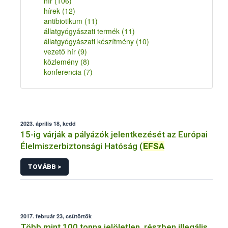
hír
(106)
hírek
(12)
antibiotikum
(11)
állatgyógyászati termék
(11)
állatgyógyászati készítmény
(10)
vezető hír
(9)
közlemény
(8)
konferencia
(7)
2023. április 18, kedd
15-ig várják a pályázók jelentkezését az Európai
Élelmiszerbiztonsági Hatóság (
EFSA
TOVÁBB >
2017. február 23, csütörtök
Több mint 100 tonna jelöletlen, részben illegális