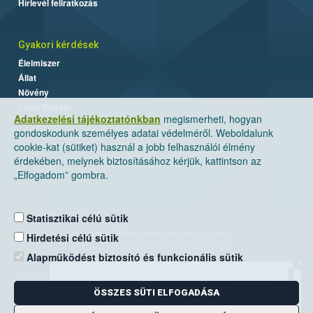
Hírlevél feliratkozás
Gyakori kérdések
Élelmiszer
Állat
Növény
Labor/Egyéb
Adatkezelési tájékoztatónkban
megismerheti, hogyan
gondoskodunk személyes adatai védelméről. Weboldalunk
cookie-kat (sütiket) használ a jobb felhasználói élmény
érdekében, melynek biztosításához kérjük, kattintson az
„Elfogadom” gombra.
Statisztikai célú sütik
Nemzeti Élelmiszerlánc-biztonsági Hivatal
Hirdetési célú sütik
Cím: 1024 Budapest, Keleti Károly utca. 24.
Alapműködést biztosító és funkcionális sütik
×
Levelezési cím: 1525 Budapest. Pf. 30.
ÖSSZES SÜTI ELFOGADÁSA
E-mail:
ugyfelszolgalat@nebih.gov.hu
Zöld szám: 06-80/263-244