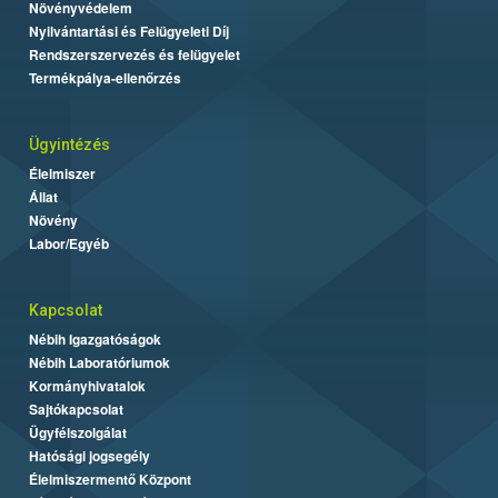
Növényvédelem
Nyilvántartási és Felügyeleti Díj
Rendszerszervezés és felügyelet
Termékpálya-ellenőrzés
Ügyintézés
Élelmiszer
Állat
Növény
Labor/Egyéb
Kapcsolat
Nébih Igazgatóságok
Nébih Laboratóriumok
Kormányhivatalok
Sajtókapcsolat
Ügyfélszolgálat
Hatósági jogsegély
Élelmiszermentő Központ