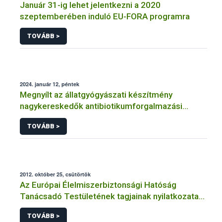
Január 31-ig lehet jelentkezni a 2020
szeptemberében induló EU-FORA programra
TOVÁBB >
2024. január 12, péntek
Megnyílt az állatgyógyászati készítmény
nagykereskedők antibiotikumforgalmazási
jelentési felülete
TOVÁBB >
2012. október 25, csütörtök
Az Európai Élelmiszerbiztonsági Hatóság
Tanácsadó Testületének tagjainak nyilatkozata
az Európai Élelmiszerbiztonsági Hatóság
TOVÁBB >
megalapításának 10. évfordulója alkalmából