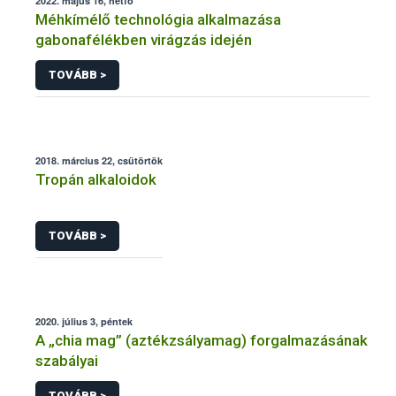
2022. május 16, hétfő
Méhkímélő technológia alkalmazása
gabonafélékben virágzás idején
TOVÁBB >
2018. március 22, csütörtök
Tropán alkaloidok
TOVÁBB >
2020. július 3, péntek
A „chia mag” (aztékzsályamag) forgalmazásának
szabályai
TOVÁBB >