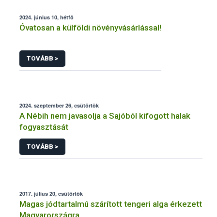
2024. június 10, hétfő
Óvatosan a külföldi növényvásárlással!
TOVÁBB >
2024. szeptember 26, csütörtök
A Nébih nem javasolja a Sajóból kifogott halak
fogyasztását
TOVÁBB >
2017. július 20, csütörtök
Magas jódtartalmú szárított tengeri alga érkezett
Magyarországra