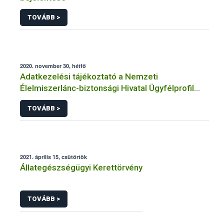
TOVÁBB >
2020. november 30, hétfő
Adatkezelési tájékoztató a Nemzeti
Élelmiszerlánc-biztonsági Hivatal Ügyfélprofil
Rendszerben állatgyógyászati termékek
TOVÁBB >
témakörben közhatalmi eljárásaihoz kapcsolódó
adatkezeléséhez
2021. április 15, csütörtök
Állategészségügyi Kerettörvény
TOVÁBB >