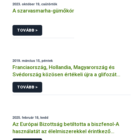
2023. október 19, csütörtök
A szarvasmarha-gümőkór
TOVÁBB >
2019. március 15, péntek
Franciaország, Hollandia, Magyarország és
Svédország közösen értékeli újra a glifozát
hatóanyagot
TOVÁBB >
2025. február 18, kedd
Az Európai Bizottság betiltotta a biszfenol-A
használatát az élelmiszerekkel érintkező
anyagokban