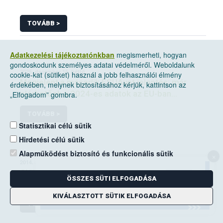
TOVÁBB >
Adatkezelési tájékoztatónkban
megismerheti, hogyan
gondoskodunk személyes adatai védelméről. Weboldalunk
2025. december 15, hétfő
cookie-kat (sütiket) használ a jobb felhasználói élmény
Megjelent a második ESUAvet jelentés: már
érdekében, melynek biztosításához kérjük, kattintson az
elérhetőek a 2024-es adatok az EU-ban
„Elfogadom” gombra.
értékesített és felhasznált állatgyógyászati
TOVÁBB >
antimikrobiális szerekről
Statisztikai célú sütik
Hirdetési célú sütik
Alapműködést biztosító és funkcionális sütik
×
2014. augusztus 19, kedd
GYIK_takarmány
ÖSSZES SÜTI ELFOGADÁSA
KIVÁLASZTOTT SÜTIK ELFOGADÁSA
TOVÁBB >