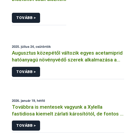
TOVÁBB >
2025. július 24, csütörtök
Augusztus közepétől változik egyes acetamiprid
hatóanyagú növényvédő szerek alkalmazása a
határérték csökkentése miatt
TOVÁBB >
2026. január 19, hétfő
Továbbra is mentesek vagyunk a Xylella
fastidiosa kiemelt zárlati károsítótól, de fontos a
megelőzés
TOVÁBB >