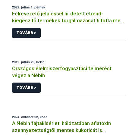
2022. július 1, péntek
Félrevezető jelöléssel hirdetett étrend-
kiegészítő termékek forgalmazását tiltotta meg
a Nébih
TOVÁBB >
2019. július 29, hétfő
Országos élelmiszerfogyasztási felmérést
végez a Nébih
TOVÁBB >
2024. október 22, kedd
A Nébih fajtakísérleti hálózatában aflatoxin
szennyezettségtől mentes kukoricát is