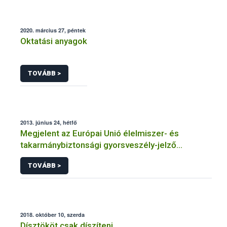
2020. március 27, péntek
Oktatási anyagok
TOVÁBB >
2013. június 24, hétfő
Megjelent az Európai Unió élelmiszer- és
takarmánybiztonsági gyorsveszély-jelző
rendszerének éves jelentése
TOVÁBB >
2018. október 10, szerda
Dísztököt csak díszíteni