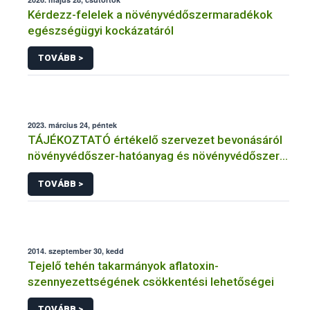
Kérdezz-felelek a növényvédőszermaradékok
egészségügyi kockázatáról
TOVÁBB >
2023. március 24, péntek
TÁJÉKOZTATÓ értékelő szervezet bevonásáról
növényvédőszer-hatóanyag és növényvédőszer
engedélyezésére, továbbá a meglévő engedély
TOVÁBB >
meghosszabbítására vagy módosítására irányuló
eljárásba
2014. szeptember 30, kedd
Tejelő tehén takarmányok aflatoxin-
szennyezettségének csökkentési lehetőségei
TOVÁBB >