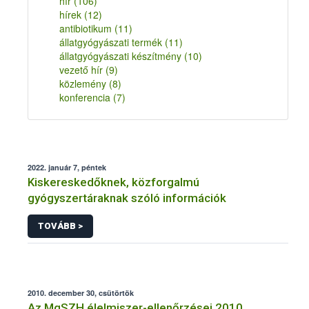
hír
(106)
hírek
(12)
antibiotikum
(11)
állatgyógyászati termék
(11)
állatgyógyászati készítmény
(10)
vezető hír
(9)
közlemény
(8)
konferencia
(7)
2022. január 7, péntek
Kiskereskedőknek, közforgalmú
gyógyszertáraknak szóló információk
TOVÁBB >
2010. december 30, csütörtök
Az MgSZH élelmiszer-ellenőrzései 2010