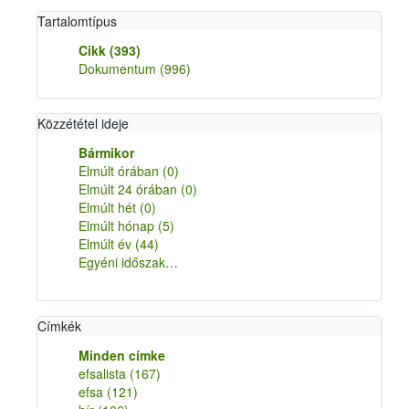
Tartalomtípus
Cikk
(393)
Dokumentum
(996)
Közzététel ideje
Bármikor
Elmúlt órában
(0)
Elmúlt 24 órában
(0)
Elmúlt hét
(0)
Elmúlt hónap
(5)
Elmúlt év
(44)
Egyéni időszak…
Címkék
Minden címke
efsalista
(167)
efsa
(121)