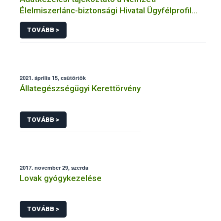
Élelmiszerlánc-biztonsági Hivatal Ügyfélprofil
Rendszerben állatgyógyászati termékek
TOVÁBB >
témakörben közhatalmi eljárásaihoz kapcsolódó
adatkezeléséhez
2021. április 15, csütörtök
Állategészségügyi Kerettörvény
TOVÁBB >
2017. november 29, szerda
Lovak gyógykezelése
TOVÁBB >