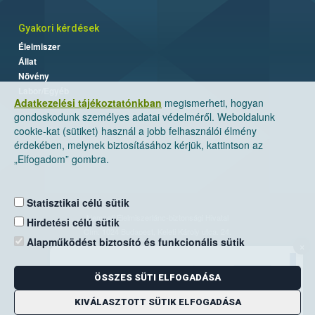
Gyakori kérdések
Élelmiszer
Állat
Növény
Labor/Egyéb
Adatkezelési tájékoztatónkban
megismerheti, hogyan
gondoskodunk személyes adatai védelméről. Weboldalunk
cookie-kat (sütiket) használ a jobb felhasználói élmény
érdekében, melynek biztosításához kérjük, kattintson az
„Elfogadom” gombra.
Statisztikai célú sütik
Nemzeti Élelmiszerlánc-biztonsági Hivatal
Hirdetési célú sütik
Cím: 1024 Budapest, Keleti Károly utca. 24.
Alapműködést biztosító és funkcionális sütik
×
Levelezési cím: 1525 Budapest. Pf. 30.
ÖSSZES SÜTI ELFOGADÁSA
E-mail:
ugyfelszolgalat@nebih.gov.hu
Zöld szám: 06-80/263-244
KIVÁLASZTOTT SÜTIK ELFOGADÁSA
Telefon: 06-1/ 336-9000