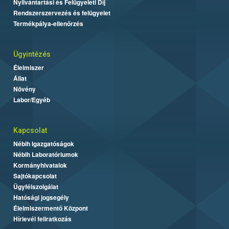
Nyilvántartási és Felügyeleti Díj
Rendszerszervezés és felügyelet
Termékpálya-ellenőrzés
Ügyintézés
Élelmiszer
Állat
Növény
Labor/Egyéb
Kapcsolat
Nébih Igazgatóságok
Nébih Laboratóriumok
Kormányhivatalok
Sajtókapcsolat
Ügyfélszolgálat
Hatósági jogsegély
Élelmiszermentő Központ
Hírlevél feliratkozás