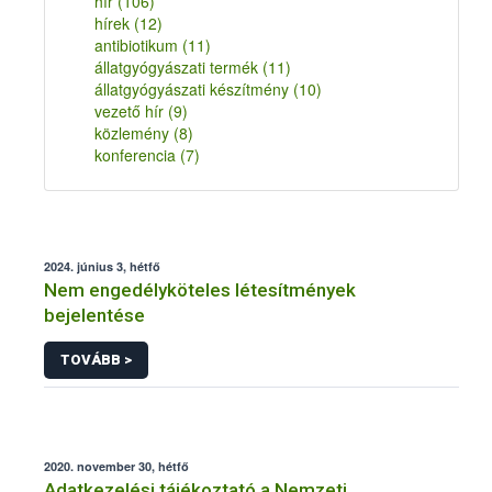
hír
(106)
hírek
(12)
antibiotikum
(11)
állatgyógyászati termék
(11)
állatgyógyászati készítmény
(10)
vezető hír
(9)
közlemény
(8)
konferencia
(7)
2024. június 3, hétfő
Nem engedélyköteles létesítmények
bejelentése
TOVÁBB >
2020. november 30, hétfő
Adatkezelési tájékoztató a Nemzeti