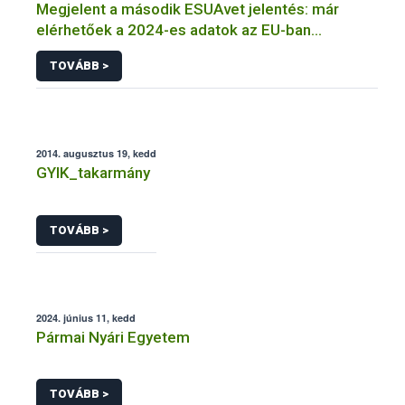
Megjelent a második ESUAvet jelentés: már
elérhetőek a 2024-es adatok az EU-ban
értékesített és felhasznált állatgyógyászati
TOVÁBB >
antimikrobiális szerekről
2014. augusztus 19, kedd
GYIK_takarmány
TOVÁBB >
2024. június 11, kedd
Pármai Nyári Egyetem
TOVÁBB >