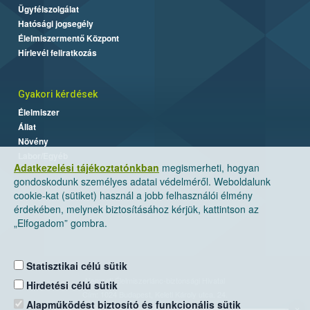
Ügyfélszolgálat
Hatósági jogsegély
Élelmiszermentő Központ
Hírlevél feliratkozás
Gyakori kérdések
Élelmiszer
Állat
Növény
Labor/Egyéb
Adatkezelési tájékoztatónkban
megismerheti, hogyan
gondoskodunk személyes adatai védelméről. Weboldalunk
cookie-kat (sütiket) használ a jobb felhasználói élmény
érdekében, melynek biztosításához kérjük, kattintson az
„Elfogadom” gombra.
Statisztikai célú sütik
Nemzeti Élelmiszerlánc-biztonsági Hivatal
Hirdetési célú sütik
Cím: 1024 Budapest, Keleti Károly utca. 24.
Alapműködést biztosító és funkcionális sütik
×
Levelezési cím: 1525 Budapest. Pf. 30.