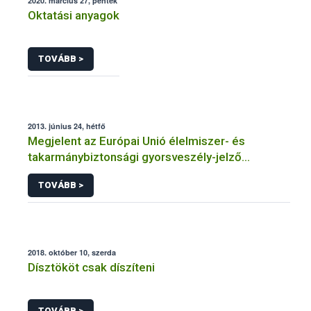
2020. március 27, péntek
Oktatási anyagok
TOVÁBB >
2013. június 24, hétfő
Megjelent az Európai Unió élelmiszer- és
takarmánybiztonsági gyorsveszély-jelző
rendszerének éves jelentése
TOVÁBB >
2018. október 10, szerda
Dísztököt csak díszíteni
TOVÁBB >