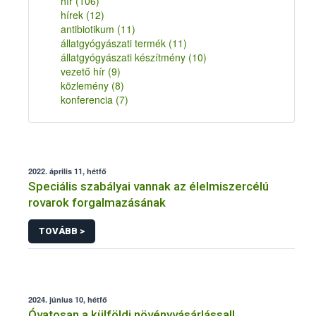
hír
(106)
hírek
(12)
antibiotikum
(11)
állatgyógyászati termék
(11)
állatgyógyászati készítmény
(10)
vezető hír
(9)
közlemény
(8)
konferencia
(7)
2022. április 11, hétfő
Speciális szabályai vannak az élelmiszercélú
rovarok forgalmazásának
TOVÁBB >
2024. június 10, hétfő
Óvatosan a külföldi növényvásárlással!