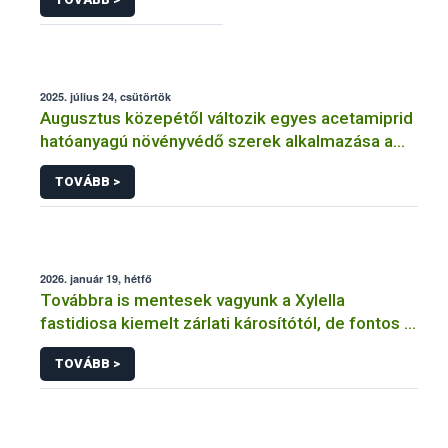
2025. július 24, csütörtök
Augusztus közepétől változik egyes acetamiprid
hatóanyagú növényvédő szerek alkalmazása a
határérték csökkentése miatt
TOVÁBB >
2026. január 19, hétfő
Továbbra is mentesek vagyunk a Xylella
fastidiosa kiemelt zárlati károsítótól, de fontos a
megelőzés
TOVÁBB >