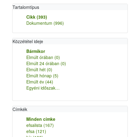
Tartalomtípus
Cikk
(393)
Dokumentum
(996)
Közzététel ideje
Bármikor
Elmúlt órában
(0)
Elmúlt 24 órában
(0)
Elmúlt hét
(0)
Elmúlt hónap
(5)
Elmúlt év
(44)
Egyéni időszak…
Címkék
Minden címke
efsalista
(167)
efsa
(121)