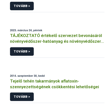
TOVÁBB >
2023. március 24, péntek
TÁJÉKOZTATÓ értékelő szervezet bevonásáról
növényvédőszer-hatóanyag és növényvédőszer
engedélyezésére, továbbá a meglévő engedély
TOVÁBB >
meghosszabbítására vagy módosítására irányuló
eljárásba
2014. szeptember 30, kedd
Tejelő tehén takarmányok aflatoxin-
szennyezettségének csökkentési lehetőségei
TOVÁBB >