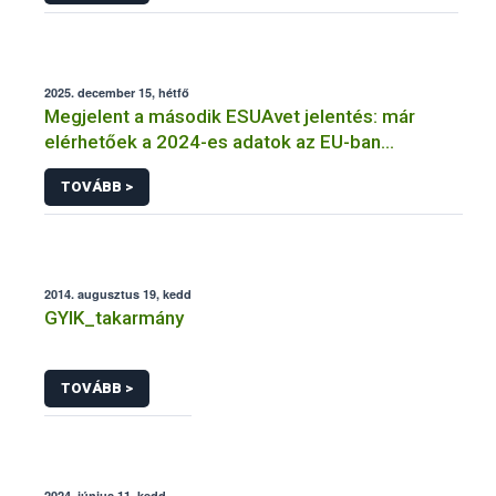
2025. december 15, hétfő
Megjelent a második ESUAvet jelentés: már
elérhetőek a 2024-es adatok az EU-ban
értékesített és felhasznált állatgyógyászati
TOVÁBB >
antimikrobiális szerekről
2014. augusztus 19, kedd
GYIK_takarmány
TOVÁBB >
2024. június 11, kedd