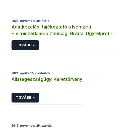
2020. november 30, hétfő
Adatkezelési tájékoztató a Nemzeti
Élelmiszerlánc-biztonsági Hivatal Ügyfélprofil
Rendszerben állatgyógyászati termékek
TOVÁBB >
témakörben közhatalmi eljárásaihoz kapcsolódó
adatkezeléséhez
2021. április 15, csütörtök
Állategészségügyi Kerettörvény
TOVÁBB >
2017. november 29, szerda