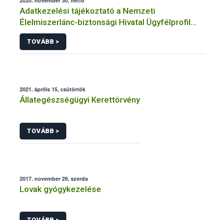
2020. november 30, hétfő
Adatkezelési tájékoztató a Nemzeti
Élelmiszerlánc-biztonsági Hivatal Ügyfélprofil
Rendszerben állatgyógyászati termékek
TOVÁBB >
témakörben közhatalmi eljárásaihoz kapcsolódó
adatkezeléséhez
2021. április 15, csütörtök
Állategészségügyi Kerettörvény
TOVÁBB >
2017. november 29, szerda
Lovak gyógykezelése
TOVÁBB >