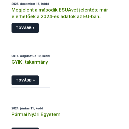
2025. december 15, hétfő
Megjelent a második ESUAvet jelentés: már
elérhetőek a 2024-es adatok az EU-ban
értékesített és felhasznált állatgyógyászati
TOVÁBB >
antimikrobiális szerekről
2014. augusztus 19, kedd
GYIK_takarmány
TOVÁBB >
2024. június 11, kedd
Pármai Nyári Egyetem