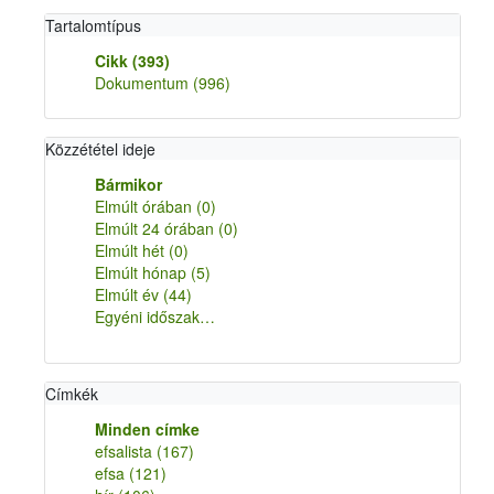
Tartalomtípus
Cikk
(393)
Dokumentum
(996)
Közzététel ideje
Bármikor
Elmúlt órában
(0)
Elmúlt 24 órában
(0)
Elmúlt hét
(0)
Elmúlt hónap
(5)
Elmúlt év
(44)
Egyéni időszak…
Címkék
Minden címke
efsalista
(167)
efsa
(121)