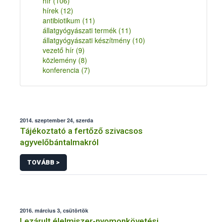
hír
(106)
hírek
(12)
antibiotikum
(11)
állatgyógyászati termék
(11)
állatgyógyászati készítmény
(10)
vezető hír
(9)
közlemény
(8)
konferencia
(7)
2014. szeptember 24, szerda
Tájékoztató a fertőző szivacsos
agyvelőbántalmakról
TOVÁBB >
2016. március 3, csütörtök
Lezárult élelmiszer-nyomonkövetési,