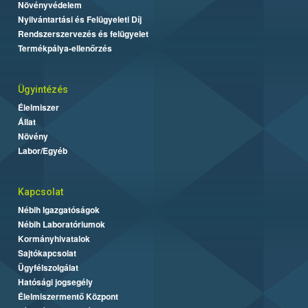
Növényvédelem
Nyilvántartási és Felügyeleti Díj
Rendszerszervezés és felügyelet
Termékpálya-ellenőrzés
Ügyintézés
Élelmiszer
Állat
Növény
Labor/Egyéb
Kapcsolat
Nébih Igazgatóságok
Nébih Laboratóriumok
Kormányhivatalok
Sajtókapcsolat
Ügyfélszolgálat
Hatósági jogsegély
Élelmiszermentő Központ