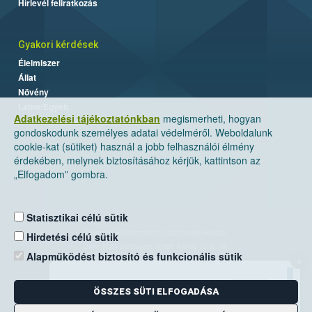
Hírlevél feliratkozás
Gyakori kérdések
Élelmiszer
Állat
Növény
Labor/Egyéb
Adatkezelési tájékoztatónkban
megismerheti, hogyan
gondoskodunk személyes adatai védelméről. Weboldalunk
cookie-kat (sütiket) használ a jobb felhasználói élmény
érdekében, melynek biztosításához kérjük, kattintson az
„Elfogadom” gombra.
Statisztikai célú sütik
Nemzeti Élelmiszerlánc-biztonsági Hivatal
Hirdetési célú sütik
Cím: 1024 Budapest, Keleti Károly utca. 24.
Alapműködést biztosító és funkcionális sütik
×
Levelezési cím: 1525 Budapest. Pf. 30.
ÖSSZES SÜTI ELFOGADÁSA
E-mail:
ugyfelszolgalat@nebih.gov.hu
Zöld szám: 06-80/263-244