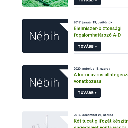
TOVÁBB >
2017. január 19, csütörtök
Élelmiszer-biztonsági
fogalomhatározó A-D
TOVÁBB >
2020. március 18, szerda
A koronavirus allateges
vonatkozasai
TOVÁBB >
2016. december 21, szerda
Két tucat glifozát készí
engedélyét vonta vissza