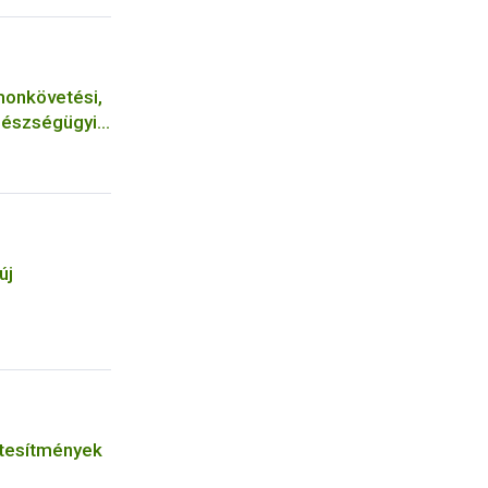
monkövetési,
gészségügyi
új
tesítmények