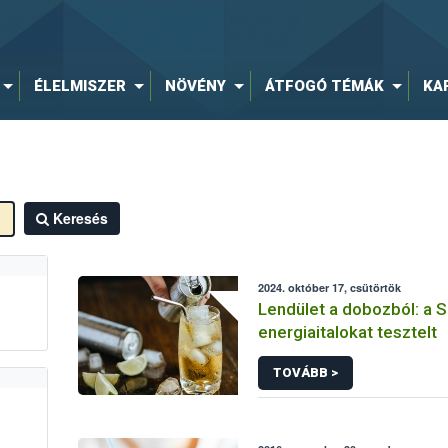
ÉLELMISZER
NÖVÉNY
ÁTFOGÓ TÉMÁK
KA
Keresés
2024. október 17, csütörtök
Lendület a dobozból: a
energiaitalokat tesztelt
TOVÁBB >