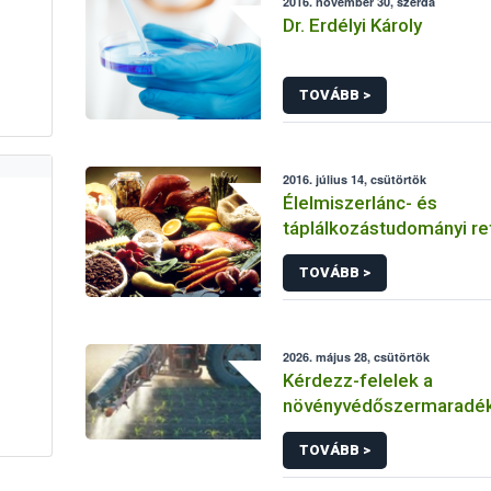
2016. november 30, szerda
Dr. Erdélyi Károly
TOVÁBB >
2016. július 14, csütörtök
Élelmiszerlánc- és
táplálkozástudományi ref
TOVÁBB >
2026. május 28, csütörtök
Kérdezz-felelek a
növényvédőszermaradé
egészségügyi kockázatá
TOVÁBB >