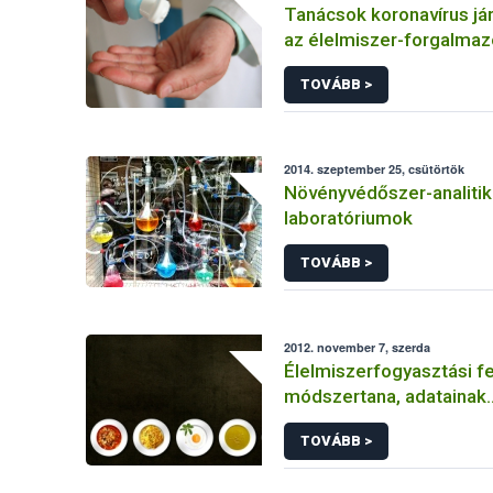
Tanácsok koronavírus jár
az élelmiszer-forgalmaz
létesítmények üzemelte
TOVÁBB >
2014. szeptember 25, csütörtök
Növényvédőszer-analitik
laboratóriumok
TOVÁBB >
2012. november 7, szerda
Élelmiszerfogyasztási 
módszertana, adatainak
megbízhatósága
TOVÁBB >