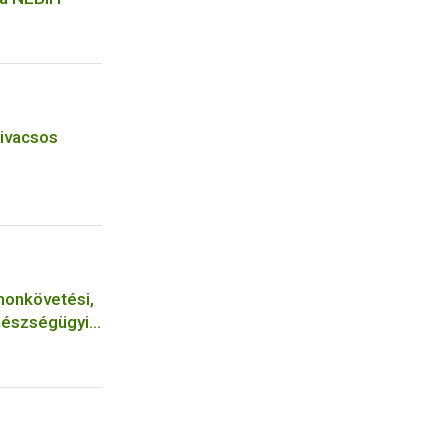
zivacsos
monkövetési,
gészségügyi