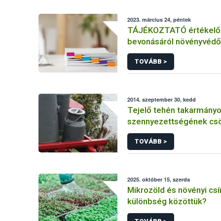
2023. március 24, péntek
TÁJÉKOZTATÓ értékelő 
bevonásáról növényvédő
hatóanyag és növényvéd
TOVÁBB >
engedélyezésére, továb
engedély meghosszabbít
módosítására irányuló el
2014. szeptember 30, kedd
Tejelő tehén takarmányok
szennyezettségének cs
lehetőségei
TOVÁBB >
2025. október 15, szerda
Mikrozöld és növényi csí
különbség közöttük?