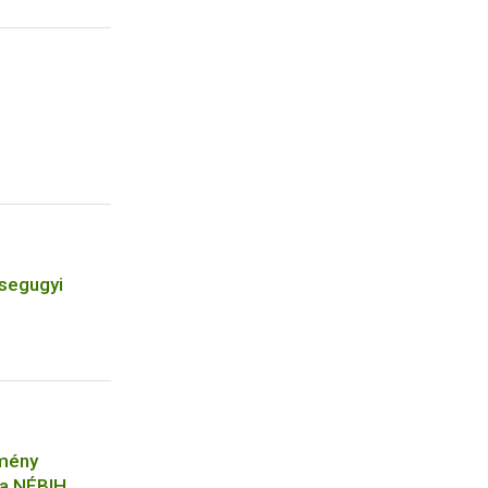
zsegugyi
tmény
 a NÉBIH