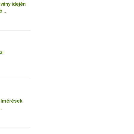
vány idején
ó
tőinek
ai
felmérések