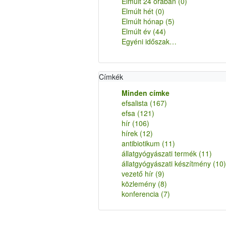
Elmúlt 24 órában
(0)
Elmúlt hét
(0)
Elmúlt hónap
(5)
Elmúlt év
(44)
Egyéni időszak…
Címkék
Minden címke
efsalista
(167)
efsa
(121)
hír
(106)
hírek
(12)
antibiotikum
(11)
állatgyógyászati termék
(11)
állatgyógyászati készítmény
(10)
vezető hír
(9)
közlemény
(8)
konferencia
(7)