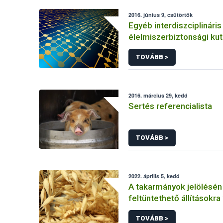
2016. június 9, csütörtök
Egyéb interdiszciplináris
élelmiszerbiztonsági ku
(hálózatkutatás, klímavá
TOVÁBB >
járványtan) referencialis
2016. március 29, kedd
Sertés referencialista
TOVÁBB >
2022. április 5, kedd
A takarmányok jelölésén
feltüntethető állításokr
előírások
TOVÁBB >