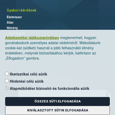
Gyakori kérdések
Élelmiszer
Állat
Növény
Labor/Egyéb
Adatkezelési tájékoztatónkban
megismerheti, hogyan
gondoskodunk személyes adatai védelméről. Weboldalunk
cookie-kat (sütiket) használ a jobb felhasználói élmény
érdekében, melynek biztosításához kérjük, kattintson az
„Elfogadom” gombra.
Statisztikai célú sütik
Nemzeti Élelmiszerlánc-biztonsági Hivatal
Hirdetési célú sütik
Cím: 1024 Budapest, Keleti Károly utca. 24.
Alapműködést biztosító és funkcionális sütik
×
Levelezési cím: 1525 Budapest. Pf. 30.
ÖSSZES SÜTI ELFOGADÁSA
E-mail:
ugyfelszolgalat@nebih.gov.hu
Zöld szám: 06-80/263-244
KIVÁLASZTOTT SÜTIK ELFOGADÁSA
Telefon: 06-1/ 336-9000