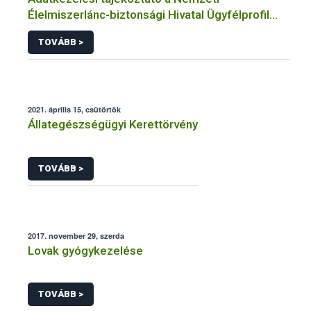
Élelmiszerlánc-biztonsági Hivatal Ügyfélprofil
Rendszerben állatgyógyászati termékek
TOVÁBB >
témakörben közhatalmi eljárásaihoz kapcsolódó
adatkezeléséhez
2021. április 15, csütörtök
Állategészségügyi Kerettörvény
TOVÁBB >
2017. november 29, szerda
Lovak gyógykezelése
TOVÁBB >