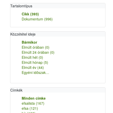
Tartalomtípus
Cikk
(393)
Dokumentum
(996)
Közzététel ideje
Bármikor
Elmúlt órában
(0)
Elmúlt 24 órában
(0)
Elmúlt hét
(0)
Elmúlt hónap
(5)
Elmúlt év
(44)
Egyéni időszak…
Címkék
Minden címke
efsalista
(167)
efsa
(121)