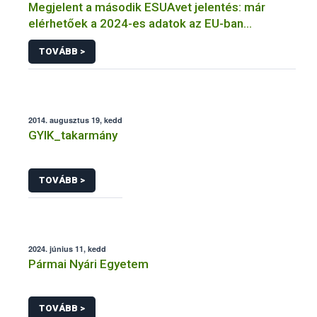
Megjelent a második ESUAvet jelentés: már
elérhetőek a 2024-es adatok az EU-ban
értékesített és felhasznált állatgyógyászati
TOVÁBB >
antimikrobiális szerekről
2014. augusztus 19, kedd
GYIK_takarmány
TOVÁBB >
2024. június 11, kedd
Pármai Nyári Egyetem
TOVÁBB >