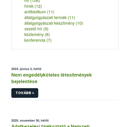
hír
(106)
hírek
(12)
antibiotikum
(11)
állatgyógyászati termék
(11)
állatgyógyászati készítmény
(10)
vezető hír
(9)
közlemény
(8)
konferencia
(7)
2024. június 3, hétfő
Nem engedélyköteles létesítmények
bejelentése
TOVÁBB >
2020. november 30, hétfő
Adatkezelési tájékoztató a Nemzeti