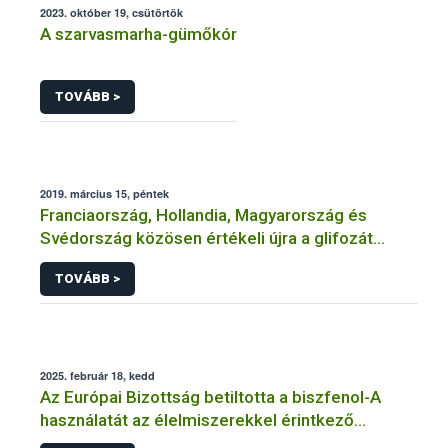
2023. október 19, csütörtök
A szarvasmarha-gümőkór
TOVÁBB >
2019. március 15, péntek
Franciaország, Hollandia, Magyarország és
Svédország közösen értékeli újra a glifozát
hatóanyagot
TOVÁBB >
2025. február 18, kedd
Az Európai Bizottság betiltotta a biszfenol-A
használatát az élelmiszerekkel érintkező
anyagokban