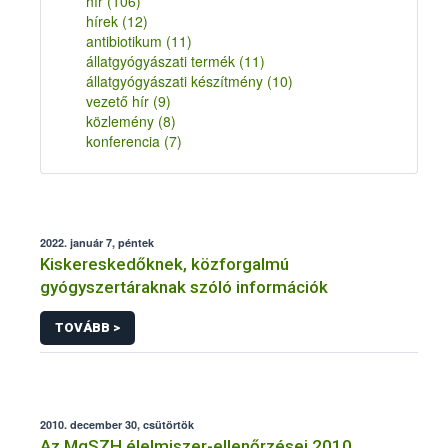
hír
(106)
hírek
(12)
antibiotikum
(11)
állatgyógyászati termék
(11)
állatgyógyászati készítmény
(10)
vezető hír
(9)
közlemény
(8)
konferencia
(7)
2022. január 7, péntek
Kiskereskedőknek, közforgalmú
gyógyszertáraknak szóló információk
TOVÁBB >
2010. december 30, csütörtök
Az MgSZH élelmiszer-ellenőrzései 2010