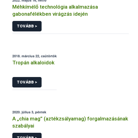
2022. május 16, hétfő
Méhkímélő technológia alkalmazása
gabonafélékben virágzás idején
TOVÁBB >
2018. március 22, csütörtök
Tropán alkaloidok
TOVÁBB >
2020. július 3, péntek
A „chia mag” (aztékzsályamag) forgalmazásának
szabályai
TOVÁBB >