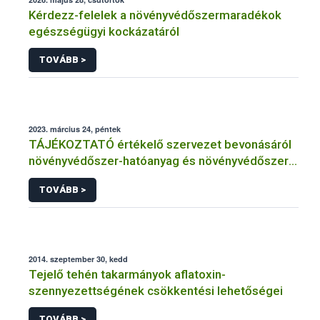
Kérdezz-felelek a növényvédőszermaradékok
egészségügyi kockázatáról
TOVÁBB >
2023. március 24, péntek
TÁJÉKOZTATÓ értékelő szervezet bevonásáról
növényvédőszer-hatóanyag és növényvédőszer
engedélyezésére, továbbá a meglévő engedély
TOVÁBB >
meghosszabbítására vagy módosítására irányuló
eljárásba
2014. szeptember 30, kedd
Tejelő tehén takarmányok aflatoxin-
szennyezettségének csökkentési lehetőségei
TOVÁBB >