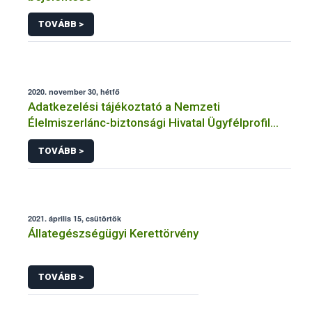
TOVÁBB >
2020. november 30, hétfő
Adatkezelési tájékoztató a Nemzeti
Élelmiszerlánc-biztonsági Hivatal Ügyfélprofil
Rendszerben állatgyógyászati termékek
TOVÁBB >
témakörben közhatalmi eljárásaihoz kapcsolódó
adatkezeléséhez
2021. április 15, csütörtök
Állategészségügyi Kerettörvény
TOVÁBB >