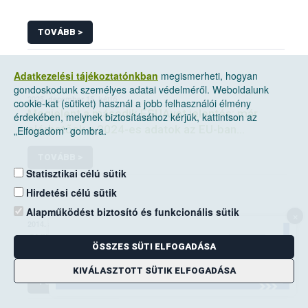
TOVÁBB >
Adatkezelési tájékoztatónkban
megismerheti, hogyan
gondoskodunk személyes adatai védelméről. Weboldalunk
2025. december 15, hétfő
cookie-kat (sütiket) használ a jobb felhasználói élmény
Megjelent a második ESUAvet jelentés: már
érdekében, melynek biztosításához kérjük, kattintson az
elérhetőek a 2024-es adatok az EU-ban
„Elfogadom” gombra.
értékesített és felhasznált állatgyógyászati
TOVÁBB >
antimikrobiális szerekről
Statisztikai célú sütik
Hirdetési célú sütik
Alapműködést biztosító és funkcionális sütik
×
2014. augusztus 19, kedd
GYIK_takarmány
ÖSSZES SÜTI ELFOGADÁSA
KIVÁLASZTOTT SÜTIK ELFOGADÁSA
TOVÁBB >