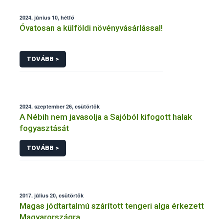
2024. június 10, hétfő
Óvatosan a külföldi növényvásárlással!
TOVÁBB >
2024. szeptember 26, csütörtök
A Nébih nem javasolja a Sajóból kifogott halak
fogyasztását
TOVÁBB >
2017. július 20, csütörtök
Magas jódtartalmú szárított tengeri alga érkezett
Magyarországra