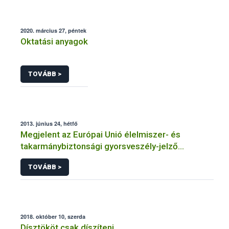
2020. március 27, péntek
Oktatási anyagok
TOVÁBB >
2013. június 24, hétfő
Megjelent az Európai Unió élelmiszer- és
takarmánybiztonsági gyorsveszély-jelző
rendszerének éves jelentése
TOVÁBB >
2018. október 10, szerda
Dísztököt csak díszíteni