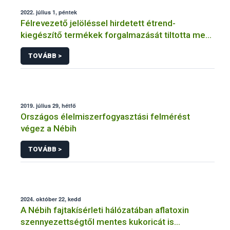
2022. július 1, péntek
Félrevezető jelöléssel hirdetett étrend-
kiegészítő termékek forgalmazását tiltotta meg
a Nébih
TOVÁBB >
2019. július 29, hétfő
Országos élelmiszerfogyasztási felmérést
végez a Nébih
TOVÁBB >
2024. október 22, kedd
A Nébih fajtakísérleti hálózatában aflatoxin
szennyezettségtől mentes kukoricát is