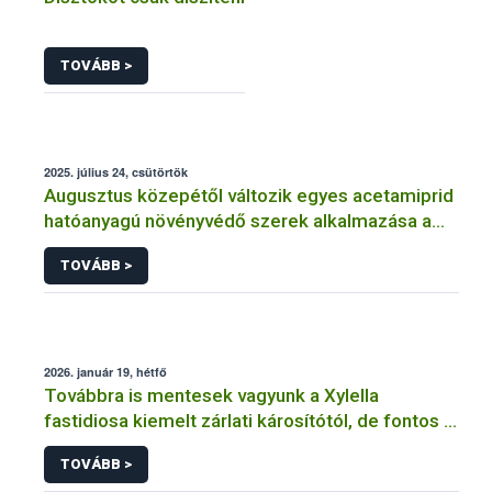
TOVÁBB >
2025. július 24, csütörtök
Augusztus közepétől változik egyes acetamiprid
hatóanyagú növényvédő szerek alkalmazása a
határérték csökkentése miatt
TOVÁBB >
2026. január 19, hétfő
Továbbra is mentesek vagyunk a Xylella
fastidiosa kiemelt zárlati károsítótól, de fontos a
megelőzés
TOVÁBB >