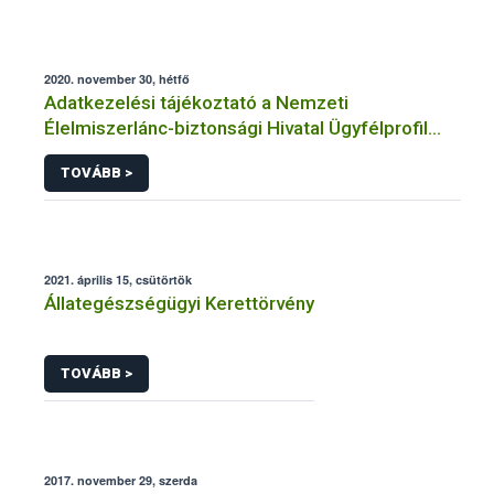
2020. november 30, hétfő
Adatkezelési tájékoztató a Nemzeti
Élelmiszerlánc-biztonsági Hivatal Ügyfélprofil
Rendszerben állatgyógyászati termékek
TOVÁBB >
témakörben közhatalmi eljárásaihoz kapcsolódó
adatkezeléséhez
2021. április 15, csütörtök
Állategészségügyi Kerettörvény
TOVÁBB >
2017. november 29, szerda