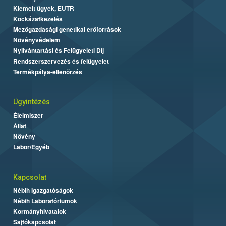
Kiemelt ügyek, EUTR
Kockázatkezelés
Mezőgazdasági genetikai erőforrások
Növényvédelem
Nyilvántartási és Felügyeleti Díj
Rendszerszervezés és felügyelet
Termékpálya-ellenőrzés
Ügyintézés
Élelmiszer
Állat
Növény
Labor/Egyéb
Kapcsolat
Nébih Igazgatóságok
Nébih Laboratóriumok
Kormányhivatalok
Sajtókapcsolat