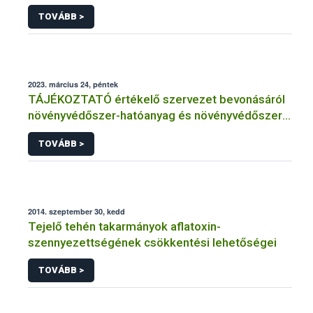
TOVÁBB >
2023. március 24, péntek
TÁJÉKOZTATÓ értékelő szervezet bevonásáról
növényvédőszer-hatóanyag és növényvédőszer
engedélyezésére, továbbá a meglévő engedély
TOVÁBB >
meghosszabbítására vagy módosítására irányuló
eljárásba
2014. szeptember 30, kedd
Tejelő tehén takarmányok aflatoxin-
szennyezettségének csökkentési lehetőségei
TOVÁBB >