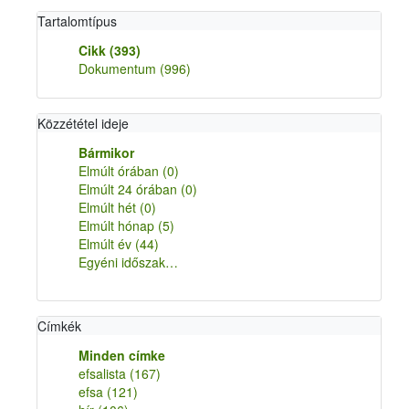
Tartalomtípus
Cikk
(393)
Dokumentum
(996)
Közzététel ideje
Bármikor
Elmúlt órában
(0)
Elmúlt 24 órában
(0)
Elmúlt hét
(0)
Elmúlt hónap
(5)
Elmúlt év
(44)
Egyéni időszak…
Címkék
Minden címke
efsalista
(167)
efsa
(121)