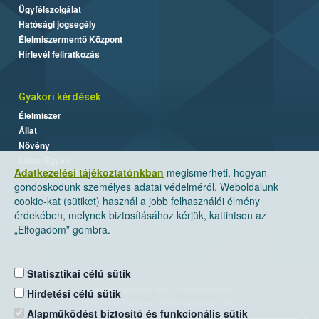
Ügyfélszolgálat
Hatósági jogsegély
Élelmiszermentő Központ
Hírlevél feliratkozás
Gyakori kérdések
Élelmiszer
Állat
Növény
Labor/Egyéb
Adatkezelési tájékoztatónkban
megismerheti, hogyan
gondoskodunk személyes adatai védelméről. Weboldalunk
cookie-kat (sütiket) használ a jobb felhasználói élmény
érdekében, melynek biztosításához kérjük, kattintson az
„Elfogadom” gombra.
Statisztikai célú sütik
Nemzeti Élelmiszerlánc-biztonsági Hivatal
Hirdetési célú sütik
Cím: 1024 Budapest, Keleti Károly utca. 24.
Alapműködést biztosító és funkcionális sütik
×
Levelezési cím: 1525 Budapest. Pf. 30.