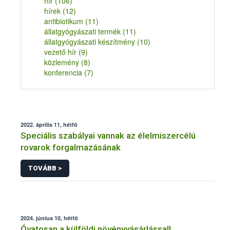
hír
(106)
hírek
(12)
antibiotikum
(11)
állatgyógyászati termék
(11)
állatgyógyászati készítmény
(10)
vezető hír
(9)
közlemény
(8)
konferencia
(7)
2022. április 11, hétfő
Speciális szabályai vannak az élelmiszercélú
rovarok forgalmazásának
TOVÁBB >
2024. június 10, hétfő
Óvatosan a külföldi növényvásárlással!