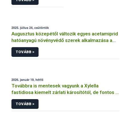
2025. július 24, csütörtök
Augusztus közepétől változik egyes acetamiprid
hatóanyagú növényvédő szerek alkalmazása a
határérték csökkentése miatt
TOVÁBB >
2026. január 19, hétfő
Továbbra is mentesek vagyunk a Xylella
fastidiosa kiemelt zárlati károsítótól, de fontos a
megelőzés
TOVÁBB >