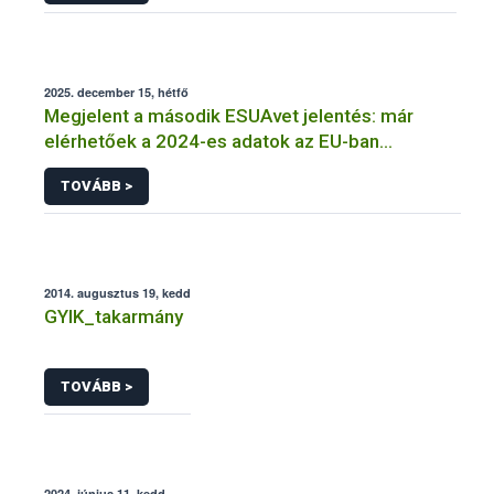
2025. december 15, hétfő
Megjelent a második ESUAvet jelentés: már
elérhetőek a 2024-es adatok az EU-ban
értékesített és felhasznált állatgyógyászati
TOVÁBB >
antimikrobiális szerekről
2014. augusztus 19, kedd
GYIK_takarmány
TOVÁBB >
2024. június 11, kedd