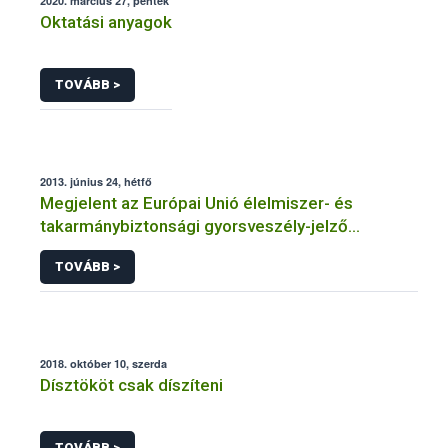
2020. március 27, péntek
Oktatási anyagok
TOVÁBB >
2013. június 24, hétfő
Megjelent az Európai Unió élelmiszer- és
takarmánybiztonsági gyorsveszély-jelző
rendszerének éves jelentése
TOVÁBB >
2018. október 10, szerda
Dísztököt csak díszíteni
TOVÁBB >