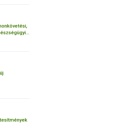
monkövetési,
gészségügyi
új
tesítmények