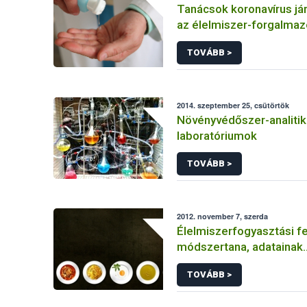
Tanácsok koronavírus jár
az élelmiszer-forgalmaz
létesítmények üzemelte
TOVÁBB >
2014. szeptember 25, csütörtök
Növényvédőszer-analitik
laboratóriumok
TOVÁBB >
2012. november 7, szerda
Élelmiszerfogyasztási 
módszertana, adatainak
megbízhatósága
TOVÁBB >