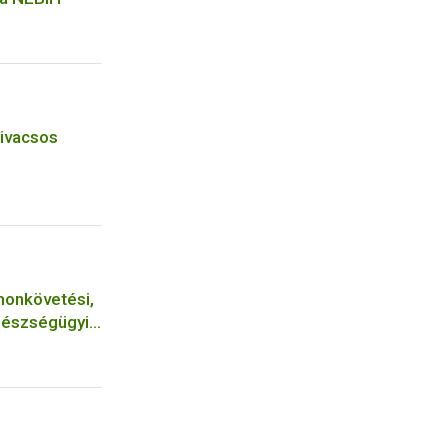
zivacsos
monkövetési,
gészségügyi