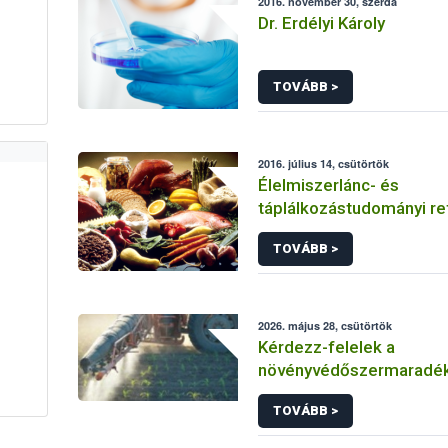
2016. november 30, szerda
Dr. Erdélyi Károly
TOVÁBB >
2016. július 14, csütörtök
Élelmiszerlánc- és
táplálkozástudományi ref
TOVÁBB >
2026. május 28, csütörtök
Kérdezz-felelek a
növényvédőszermaradé
egészségügyi kockázatá
TOVÁBB >