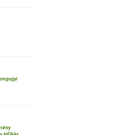
zsegugyi
tmény
 a NÉBIH