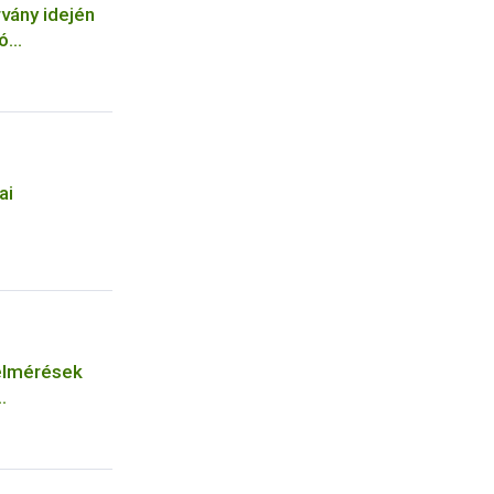
vány idején
ó
tőinek
ai
felmérések