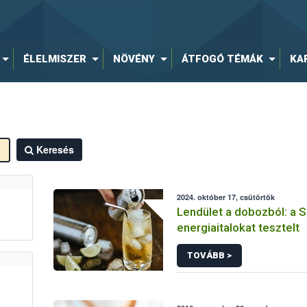
ÉLELMISZER
NÖVÉNY
ÁTFOGÓ TÉMÁK
KA
Keresés
2024. október 17, csütörtök
Lendület a dobozból: a
energiaitalokat tesztelt
TOVÁBB >