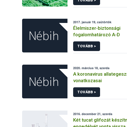
TOVÁBB >
2017. január 19, csütörtök
Élelmiszer-biztonsági
fogalomhatározó A-D
TOVÁBB >
2020. március 18, szerda
A koronavirus allateges
vonatkozasai
TOVÁBB >
2016. december 21, szerda
Két tucat glifozát készí
engedélyét vonta vissza