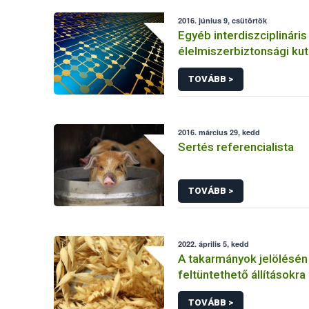
2016. június 9, csütörtök
Egyéb interdiszciplináris
élelmiszerbiztonsági ku
(hálózatkutatás, klímavá
TOVÁBB >
járványtan) referencialis
2016. március 29, kedd
Sertés referencialista
TOVÁBB >
2022. április 5, kedd
A takarmányok jelölésén
feltüntethető állításokr
előírások
TOVÁBB >