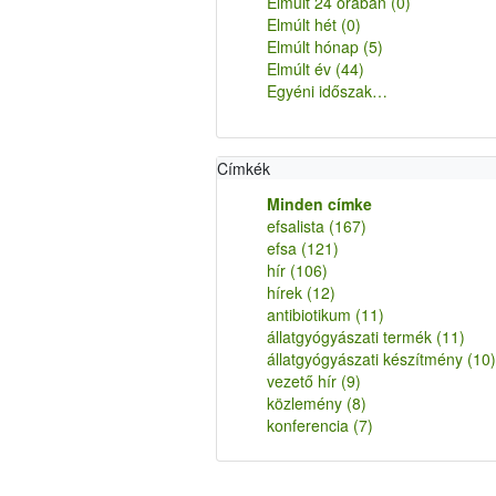
Elmúlt 24 órában
(0)
Elmúlt hét
(0)
Elmúlt hónap
(5)
Elmúlt év
(44)
Egyéni időszak…
Címkék
Minden címke
efsalista
(167)
efsa
(121)
hír
(106)
hírek
(12)
antibiotikum
(11)
állatgyógyászati termék
(11)
állatgyógyászati készítmény
(10)
vezető hír
(9)
közlemény
(8)
konferencia
(7)