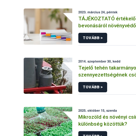
2023. március 24, péntek
TÁJÉKOZTATÓ értékelő 
bevonásáról növényvédő
hatóanyag és növényvéd
TOVÁBB >
engedélyezésére, továb
engedély meghosszabbít
módosítására irányuló el
2014. szeptember 30, kedd
Tejelő tehén takarmányok
szennyezettségének cs
lehetőségei
TOVÁBB >
2025. október 15, szerda
Mikrozöld és növényi csí
különbség közöttük?