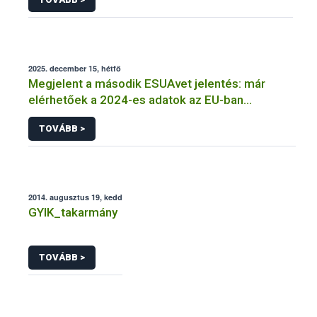
2025. december 15, hétfő
Megjelent a második ESUAvet jelentés: már
elérhetőek a 2024-es adatok az EU-ban
értékesített és felhasznált állatgyógyászati
TOVÁBB >
antimikrobiális szerekről
2014. augusztus 19, kedd
GYIK_takarmány
TOVÁBB >