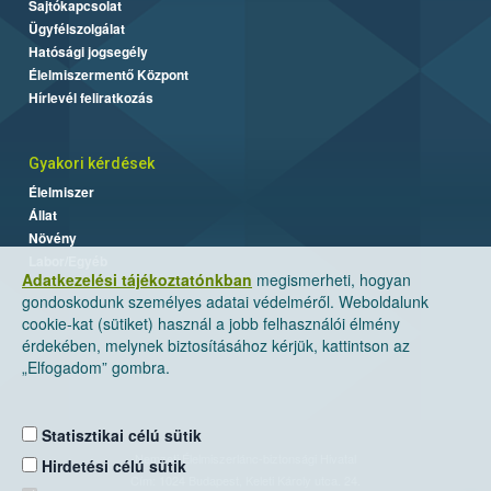
Sajtókapcsolat
Ügyfélszolgálat
Hatósági jogsegély
Élelmiszermentő Központ
Hírlevél feliratkozás
Gyakori kérdések
Élelmiszer
Állat
Növény
Labor/Egyéb
Adatkezelési tájékoztatónkban
megismerheti, hogyan
gondoskodunk személyes adatai védelméről. Weboldalunk
cookie-kat (sütiket) használ a jobb felhasználói élmény
érdekében, melynek biztosításához kérjük, kattintson az
„Elfogadom” gombra.
Statisztikai célú sütik
Nemzeti Élelmiszerlánc-biztonsági Hivatal
Hirdetési célú sütik
Cím: 1024 Budapest, Keleti Károly utca. 24.