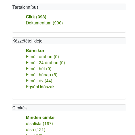
Tartalomtípus
Cikk
(393)
Dokumentum
(996)
Közzététel ideje
Bármikor
Elmúlt órában
(0)
Elmúlt 24 órában
(0)
Elmúlt hét
(0)
Elmúlt hónap
(5)
Elmúlt év
(44)
Egyéni időszak…
Címkék
Minden címke
efsalista
(167)
efsa
(121)