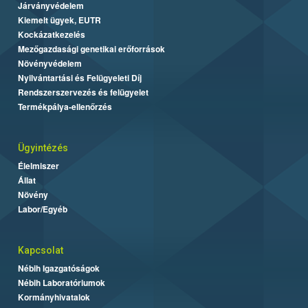
Járványvédelem
Kiemelt ügyek, EUTR
Kockázatkezelés
Mezőgazdasági genetikai erőforrások
Növényvédelem
Nyilvántartási és Felügyeleti Díj
Rendszerszervezés és felügyelet
Termékpálya-ellenőrzés
Ügyintézés
Élelmiszer
Állat
Növény
Labor/Egyéb
Kapcsolat
Nébih Igazgatóságok
Nébih Laboratóriumok
Kormányhivatalok