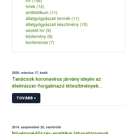
hír
(106)
hírek
(12)
antibiotikum
(11)
állatgyógyászati termék
(11)
állatgyógyászati készítmény
(10)
vezető hír
(9)
közlemény
(8)
konferencia
(7)
2020. március 17, kedd
Tanácsok koronavírus járvány idején az
élelmiszer-forgalmazó létesítmények
üzemeltetőinek
TOVÁBB >
2014. szeptember 25, csütörtök
Növényvédőszer-analitikai laboratóriumok