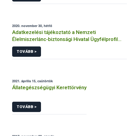
2020. november 30, hétfő
Adatkezelési tájékoztató a Nemzeti
Élelmiszerlánc-biztonsági Hivatal Ügyfélprofil
Rendszerben állatgyógyászati termékek
TOVÁBB >
témakörben közhatalmi eljárásaihoz kapcsolódó
adatkezeléséhez
2021. április 15, csütörtök
Állategészségügyi Kerettörvény
TOVÁBB >