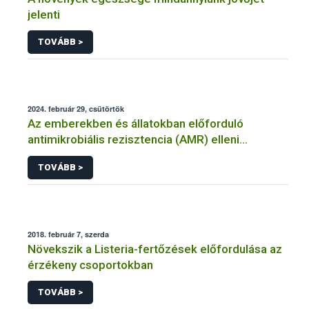
jelenti
TOVÁBB >
2024. február 29, csütörtök
Az emberekben és állatokban előforduló
antimikrobiális rezisztencia (AMR) elleni
küzdelemhez további erőfeszítésekre van
TOVÁBB >
szükség
2018. február 7, szerda
Növekszik a Listeria-fertőzések előfordulása az
érzékeny csoportokban
TOVÁBB >