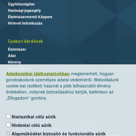
Ügyfélszolgálat
Hatósági jogsegély
Élelmiszermentő Központ
Hírlevél feliratkozás
Gyakori kérdések
Élelmiszer
Állat
Növény
Labor/Egyéb
Adatkezelési tájékoztatónkban
megismerheti, hogyan
gondoskodunk személyes adatai védelméről. Weboldalunk
cookie-kat (sütiket) használ a jobb felhasználói élmény
érdekében, melynek biztosításához kérjük, kattintson az
„Elfogadom” gombra.
Statisztikai célú sütik
Nemzeti Élelmiszerlánc-biztonsági Hivatal
Hirdetési célú sütik
Cím: 1024 Budapest, Keleti Károly utca. 24.
Alapműködést biztosító és funkcionális sütik
×
Levelezési cím: 1525 Budapest. Pf. 30.