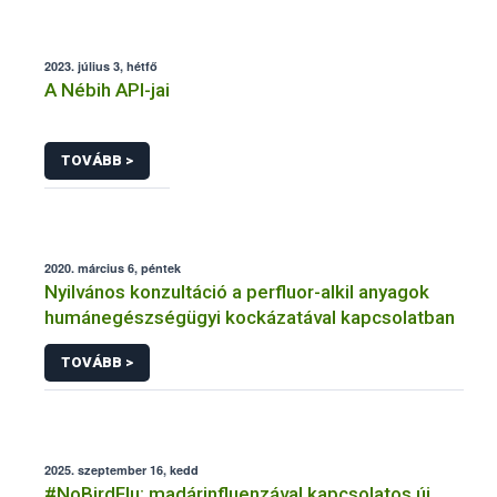
2023. július 3, hétfő
A Nébih API-jai
TOVÁBB >
2020. március 6, péntek
Nyilvános konzultáció a perfluor-alkil anyagok
humánegészségügyi kockázatával kapcsolatban
TOVÁBB >
2025. szeptember 16, kedd
#NoBirdFlu: madárinfluenzával kapcsolatos új