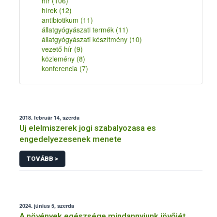
hír
(106)
hírek
(12)
antibiotikum
(11)
állatgyógyászati termék
(11)
állatgyógyászati készítmény
(10)
vezető hír
(9)
közlemény
(8)
konferencia
(7)
2018. február 14, szerda
Uj elelmiszerek jogi szabalyozasa es
engedelyezesenek menete
TOVÁBB >
2024. június 5, szerda
A növények egészsége mindannyiunk jövőjét