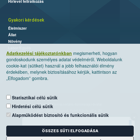
Hírlevél feliratkozás
Gyakori kérdések
Élelmiszer
Állat
Növény
Labor/Egyéb
Adatkezelési tájékoztatónkban
megismerheti, hogyan
gondoskodunk személyes adatai védelméről. Weboldalunk
cookie-kat (sütiket) használ a jobb felhasználói élmény
érdekében, melynek biztosításához kérjük, kattintson az
„Elfogadom” gombra.
Statisztikai célú sütik
Nemzeti Élelmiszerlánc-biztonsági Hivatal
Hirdetési célú sütik
Cím: 1024 Budapest, Keleti Károly utca. 24.
Alapműködést biztosító és funkcionális sütik
×
Levelezési cím: 1525 Budapest. Pf. 30.
ÖSSZES SÜTI ELFOGADÁSA
E-mail:
ugyfelszolgalat@nebih.gov.hu
Zöld szám: 06-80/263-244