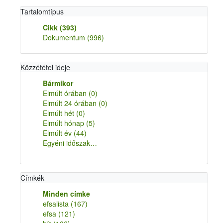
Tartalomtípus
Cikk
(393)
Dokumentum
(996)
Közzététel ideje
Bármikor
Elmúlt órában
(0)
Elmúlt 24 órában
(0)
Elmúlt hét
(0)
Elmúlt hónap
(5)
Elmúlt év
(44)
Egyéni időszak…
Címkék
Minden címke
efsalista
(167)
efsa
(121)