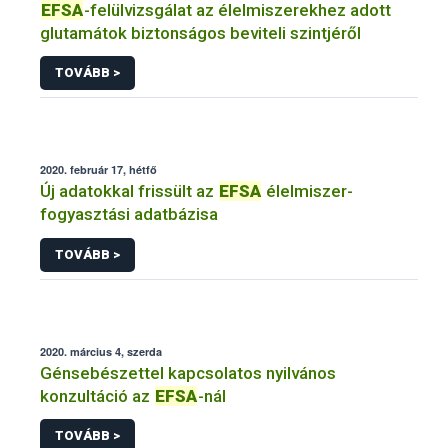
EFSA
-felülvizsgálat az élelmiszerekhez adott
glutamátok biztonságos beviteli szintjéről
TOVÁBB >
2020. február 17, hétfő
Új adatokkal frissült az
EFSA
élelmiszer-
fogyasztási adatbázisa
TOVÁBB >
2020. március 4, szerda
Génsebészettel kapcsolatos nyilvános
konzultáció az
EFSA
-nál
TOVÁBB >