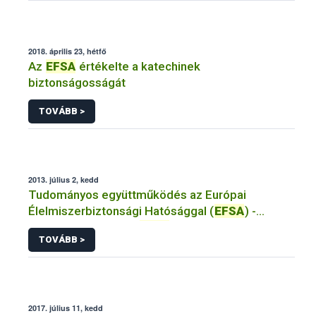
2018. április 23, hétfő
Az
EFSA
értékelte a katechinek
biztonságosságát
TOVÁBB >
2013. július 2, kedd
Tudományos együttműködés az Európai
Élelmiszerbiztonsági Hatósággal (
EFSA
) -
Mit...nyújt nekünk az
EFSA
?
TOVÁBB >
2017. július 11, kedd