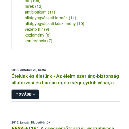
hír
(106)
hírek
(12)
antibiotikum
(11)
állatgyógyászati termék
(11)
állatgyógyászati készítmény
(10)
vezető hír
(9)
közlemény
(8)
konferencia
(7)
2013. október 28, hétfő
Ételünk és életünk - Az élelmiszerlánc-biztonság
állatorvosi és humán egészségügyi kihívásai; a
jövő irányai
TOVÁBB >
2018. január 18, csütörtök
EFSA
-ECDC: A csecsemőtápszer visszahívása