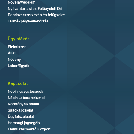
Növényvédelem
Nyilvántartási és Felügyeleti Díj
Rendszerszervezés és felügyelet
Termékpálya-ellenőrzés
Ügyintézés
Élelmiszer
Állat
Növény
Labor/Egyéb
Kapcsolat
Nébih Igazgatóságok
Nébih Laboratóriumok
Kormányhivatalok
Sajtókapcsolat
Ügyfélszolgálat
Hatósági jogsegély
Élelmiszermentő Központ