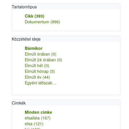
Tartalomtípus
Cikk
(393)
Dokumentum
(996)
Közzététel ideje
Bármikor
Elmúlt órában
(0)
Elmúlt 24 órában
(0)
Elmúlt hét
(0)
Elmúlt hónap
(5)
Elmúlt év
(44)
Egyéni időszak…
Címkék
Minden címke
efsalista
(167)
efsa
(121)