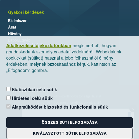
Gyakori kérdések
Élelmiszer
Állat
Növény
Labor/Egyéb
Adatkezelési tájékoztatónkban
megismerheti, hogyan
gondoskodunk személyes adatai védelméről. Weboldalunk
cookie-kat (sütiket) használ a jobb felhasználói élmény
érdekében, melynek biztosításához kérjük, kattintson az
„Elfogadom” gombra.
Statisztikai célú sütik
Nemzeti Élelmiszerlánc-biztonsági Hivatal
Hirdetési célú sütik
Cím: 1024 Budapest, Keleti Károly utca. 24.
Alapműködést biztosító és funkcionális sütik
×
Levelezési cím: 1525 Budapest. Pf. 30.
ÖSSZES SÜTI ELFOGADÁSA
E-mail:
ugyfelszolgalat@nebih.gov.hu
Zöld szám: 06-80/263-244
KIVÁLASZTOTT SÜTIK ELFOGADÁSA
Telefon: 06-1/ 336-9000