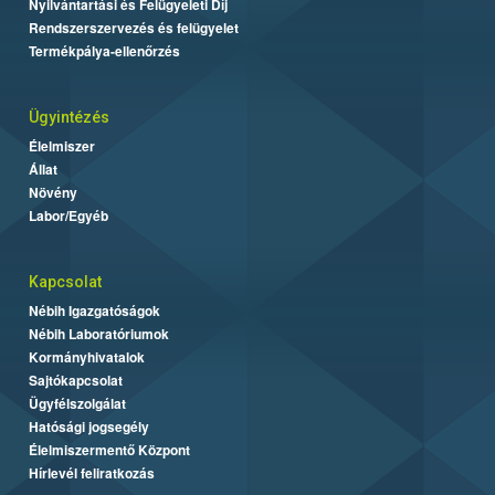
Nyilvántartási és Felügyeleti Díj
Rendszerszervezés és felügyelet
Termékpálya-ellenőrzés
Ügyintézés
Élelmiszer
Állat
Növény
Labor/Egyéb
Kapcsolat
Nébih Igazgatóságok
Nébih Laboratóriumok
Kormányhivatalok
Sajtókapcsolat
Ügyfélszolgálat
Hatósági jogsegély
Élelmiszermentő Központ
Hírlevél feliratkozás