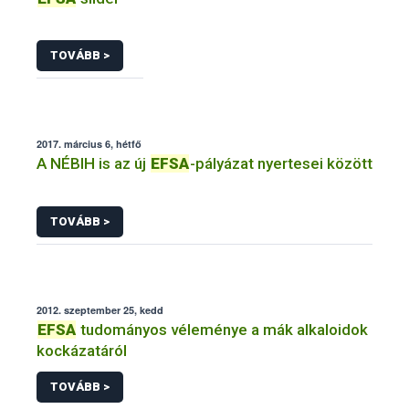
TOVÁBB >
2017. március 6, hétfő
A NÉBIH is az új
EFSA
-pályázat nyertesei között
TOVÁBB >
2012. szeptember 25, kedd
EFSA
tudományos véleménye a mák alkaloidok
kockázatáról
TOVÁBB >