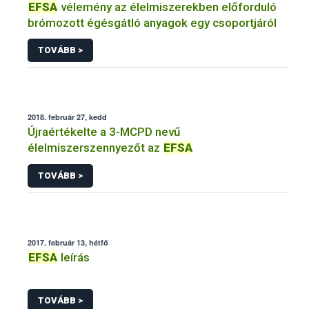
EFSA
vélemény az élelmiszerekben előforduló
brómozott égésgátló anyagok egy csoportjáról
TOVÁBB >
2018. február 27, kedd
Újraértékelte a 3-MCPD nevű
élelmiszerszennyezőt az
EFSA
TOVÁBB >
2017. február 13, hétfő
EFSA
leírás
TOVÁBB >