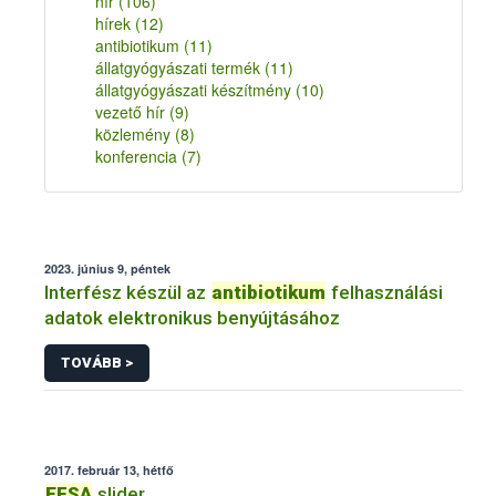
hír
(106)
hírek
(12)
antibiotikum
(11)
állatgyógyászati termék
(11)
állatgyógyászati készítmény
(10)
vezető hír
(9)
közlemény
(8)
konferencia
(7)
2023. június 9, péntek
Interfész készül az
antibiotikum
felhasználási
adatok elektronikus benyújtásához
TOVÁBB >
2017. február 13, hétfő
EFSA
slider