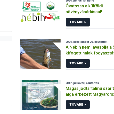
2024. június 10, hétfő
Óvatosan a külföldi
növényvásárlással!
TOVÁBB >
2024. szeptember 26, csütörtök
A Nébih nem javasolja a 
kifogott halak fogyasztá
TOVÁBB >
2017. július 20, csütörtök
Magas jódtartalmú szárít
alga érkezett Magyarors
TOVÁBB >