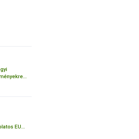
gyi
ítményekre
ek
latos EU