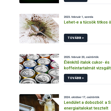
2023. február 1, szerda
Lehet-e a tücsök titkos
TOVÁBB >
2025. február 20, csütörtök
Élénkítő italok cukor- és
koffeintartalmát vizsgált
Szupermenta
TOVÁBB >
2024. október 17, csütörtök
Lendület a dobozból: a
energiaitalokat tesztelt