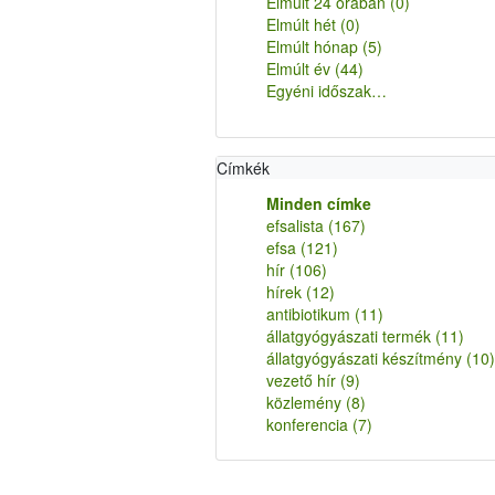
Elmúlt 24 órában
(0)
Elmúlt hét
(0)
Elmúlt hónap
(5)
Elmúlt év
(44)
Egyéni időszak…
Címkék
Minden címke
efsalista
(167)
efsa
(121)
hír
(106)
hírek
(12)
antibiotikum
(11)
állatgyógyászati termék
(11)
állatgyógyászati készítmény
(10)
vezető hír
(9)
közlemény
(8)
konferencia
(7)