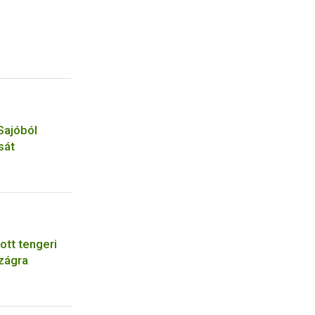
Sajóból
sát
ott tengeri
zágra