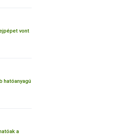
ejpépet vont
b hatóanyagú
hatóak a