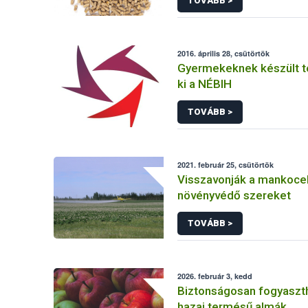
TOVÁBB >
2016. április 28, csütörtök
Gyermekeknek készült t
ki a NÉBIH
TOVÁBB >
2021. február 25, csütörtök
Visszavonják a mankoce
növényvédő szereket
TOVÁBB >
2026. február 3, kedd
Biztonságosan fogyaszt
hazai termésű almák