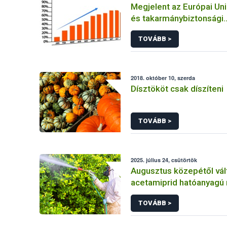
Megjelent az Európai Uni
és takarmánybiztonsági
gyorsveszély-jelző rend
TOVÁBB >
éves jelentése
2018. október 10, szerda
Dísztököt csak díszíteni
TOVÁBB >
2025. július 24, csütörtök
Augusztus közepétől vál
acetamiprid hatóanyagú
szerek alkalmazása a ha
TOVÁBB >
csökkentése miatt