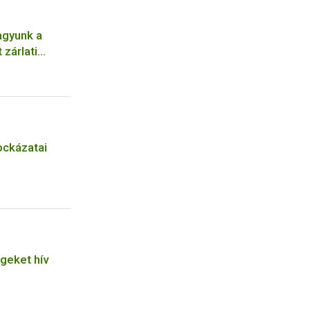
agyunk a
 zárlati
a megelőzés
ockázatai
geket hív