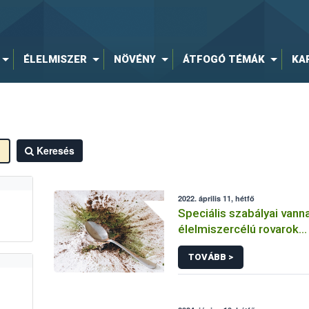
ÉLELMISZER
NÖVÉNY
ÁTFOGÓ TÉMÁK
KA
Keresés
2022. április 11, hétfő
Speciális szabályai vann
élelmiszercélú rovarok
forgalmazásának
TOVÁBB >