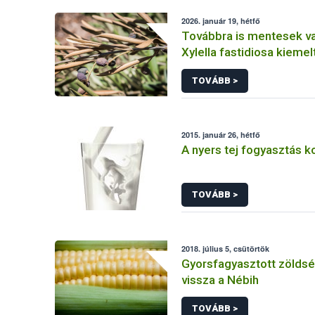
2026. január 19, hétfő
Továbbra is mentesek v
Xylella fastidiosa kiemelt
károsítótól, de fontos 
TOVÁBB >
2015. január 26, hétfő
A nyers tej fogyasztás k
TOVÁBB >
2018. július 5, csütörtök
Gyorsfagyasztott zöldsé
vissza a Nébih
TOVÁBB >