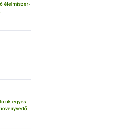
ó élelmiszer-
szerének
tozik egyes
 növényvédő
tárérték