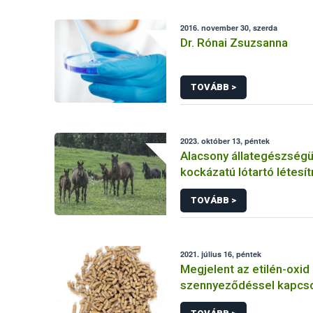
2016. november 30, szerda
Dr. Rónai Zsuzsanna
TOVÁBB >
2023. október 13, péntek
Alacsony állategészségü
kockázatú lótartó létes
vonatkozó követelmény
TOVÁBB >
2021. július 16, péntek
Megjelent az etilén-oxid
szennyeződéssel kapcso
Bizottsági összefoglaló