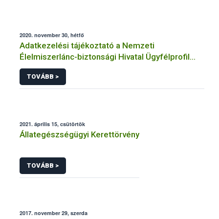
2020. november 30, hétfő
Adatkezelési tájékoztató a Nemzeti
Élelmiszerlánc-biztonsági Hivatal Ügyfélprofil
Rendszerben állatgyógyászati termékek
TOVÁBB >
témakörben közhatalmi eljárásaihoz kapcsolódó
adatkezeléséhez
2021. április 15, csütörtök
Állategészségügyi Kerettörvény
TOVÁBB >
2017. november 29, szerda