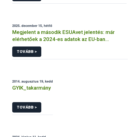
2025. december 15, hétfő
Megjelent a második ESUAvet jelentés: már
elérhetőek a 2024-es adatok az EU-ban
értékesített és felhasznált állatgyógyászati
TOVÁBB >
antimikrobiális szerekről
2014. augusztus 19, kedd
GYIK_takarmány
TOVÁBB >
2024. június 11, kedd