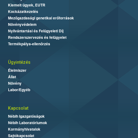
Kiemelt ügyek, EUTR
Kockázatkezelés
Mezőgazdasági genetikai erőforrások
Növényvédelem
Nyilvántartási és Felügyeleti Díj
Rendszerszervezés és felügyelet
Termékpálya-ellenőrzés
Ügyintézés
Élelmiszer
Állat
Növény
Labor/Egyéb
Kapcsolat
Nébih Igazgatóságok
Nébih Laboratóriumok
Kormányhivatalok
Sajtókapcsolat