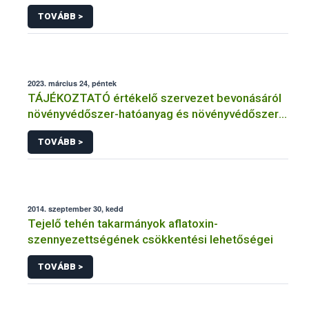
TOVÁBB >
2023. március 24, péntek
TÁJÉKOZTATÓ értékelő szervezet bevonásáról
növényvédőszer-hatóanyag és növényvédőszer
engedélyezésére, továbbá a meglévő engedély
TOVÁBB >
meghosszabbítására vagy módosítására irányuló
eljárásba
2014. szeptember 30, kedd
Tejelő tehén takarmányok aflatoxin-
szennyezettségének csökkentési lehetőségei
TOVÁBB >