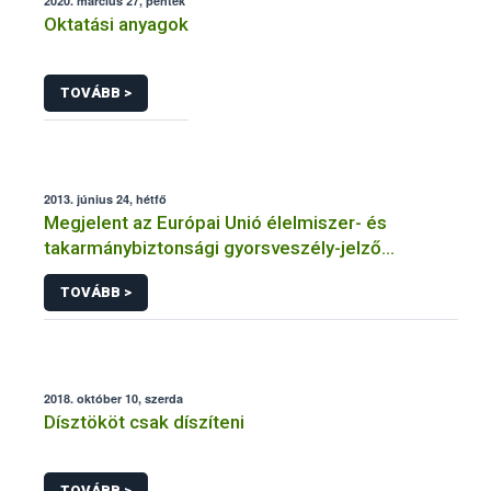
2020. március 27, péntek
Oktatási anyagok
TOVÁBB >
2013. június 24, hétfő
Megjelent az Európai Unió élelmiszer- és
takarmánybiztonsági gyorsveszély-jelző
rendszerének éves jelentése
TOVÁBB >
2018. október 10, szerda
Dísztököt csak díszíteni
TOVÁBB >