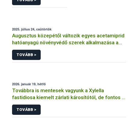
2025. július 24, csütörtök
Augusztus közepétől változik egyes acetamiprid
hatóanyagú növényvédő szerek alkalmazása a
határérték csökkentése miatt
TOVÁBB >
2026. január 19, hétfő
Továbbra is mentesek vagyunk a Xylella
fastidiosa kiemelt zárlati károsítótól, de fontos a
megelőzés
TOVÁBB >