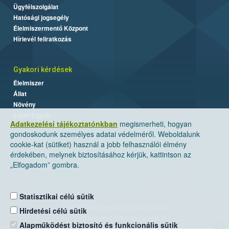
Ügyfélszolgálat
Hatósági jogsegély
Élelmiszermentő Központ
Hírlevél feliratkozás
Gyakori kérdések
Élelmiszer
Állat
Növény
Labor/Egyéb
Adatkezelési tájékoztatónkban
megismerheti, hogyan
gondoskodunk személyes adatai védelméről. Weboldalunk
cookie-kat (sütiket) használ a jobb felhasználói élmény
érdekében, melynek biztosításához kérjük, kattintson az
„Elfogadom” gombra.
Statisztikai célú sütik
Nemzeti Élelmiszerlánc-biztonsági Hivatal
Hirdetési célú sütik
Cím: 1024 Budapest, Keleti Károly utca. 24.
Alapműködést biztosító és funkcionális sütik
×
Levelezési cím: 1525 Budapest. Pf. 30.