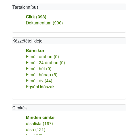
Tartalomtípus
Cikk
(393)
Dokumentum
(996)
Közzététel ideje
Bármikor
Elmúlt órában
(0)
Elmúlt 24 órában
(0)
Elmúlt hét
(0)
Elmúlt hónap
(5)
Elmúlt év
(44)
Egyéni időszak…
Címkék
Minden címke
efsalista
(167)
efsa
(121)