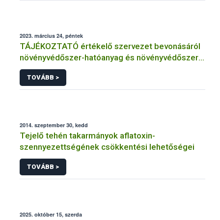
2023. március 24, péntek
TÁJÉKOZTATÓ értékelő szervezet bevonásáról
növényvédőszer-hatóanyag és növényvédőszer
engedélyezésére, továbbá a meglévő engedély
TOVÁBB >
meghosszabbítására vagy módosítására irányuló
eljárásba
2014. szeptember 30, kedd
Tejelő tehén takarmányok aflatoxin-
szennyezettségének csökkentési lehetőségei
TOVÁBB >
2025. október 15, szerda