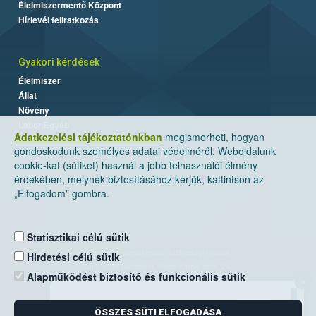
Élelmiszermentő Központ
Hírlevél feliratkozás
Gyakori kérdések
Élelmiszer
Állat
Növény
Labor/Egyéb
Adatkezelési tájékoztatónkban
megismerheti, hogyan
gondoskodunk személyes adatai védelméről. Weboldalunk
cookie-kat (sütiket) használ a jobb felhasználói élmény
érdekében, melynek biztosításához kérjük, kattintson az
„Elfogadom” gombra.
Statisztikai célú sütik
Nemzeti Élelmiszerlánc-biztonsági Hivatal
Hirdetési célú sütik
Cím: 1024 Budapest, Keleti Károly utca. 24.
Alapműködést biztosító és funkcionális sütik
×
Levelezési cím: 1525 Budapest. Pf. 30.
ÖSSZES SÜTI ELFOGADÁSA