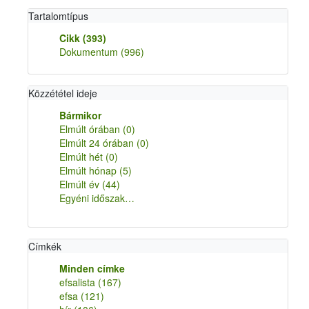
Tartalomtípus
Cikk
(393)
Dokumentum
(996)
Közzététel ideje
Bármikor
Elmúlt órában
(0)
Elmúlt 24 órában
(0)
Elmúlt hét
(0)
Elmúlt hónap
(5)
Elmúlt év
(44)
Egyéni időszak…
Címkék
Minden címke
efsalista
(167)
efsa
(121)