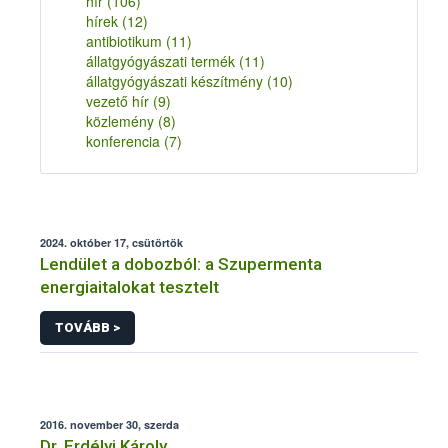
hír
(106)
hírek
(12)
antibiotikum
(11)
állatgyógyászati termék
(11)
állatgyógyászati készítmény
(10)
vezető hír
(9)
közlemény
(8)
konferencia
(7)
2024. október 17, csütörtök
Lendület a dobozból: a Szupermenta
energiaitalokat tesztelt
TOVÁBB >
2016. november 30, szerda
Dr. Erdélyi Károly