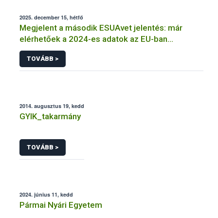
2025. december 15, hétfő
Megjelent a második ESUAvet jelentés: már
elérhetőek a 2024-es adatok az EU-ban
értékesített és felhasznált állatgyógyászati
TOVÁBB >
antimikrobiális szerekről
2014. augusztus 19, kedd
GYIK_takarmány
TOVÁBB >
2024. június 11, kedd
Pármai Nyári Egyetem