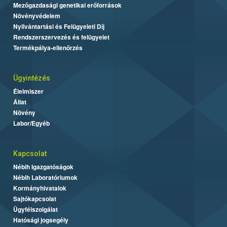
Mezőgazdasági genetikai erőforrások
Növényvédelem
Nyilvántartási és Felügyeleti Díj
Rendszerszervezés és felügyelet
Termékpálya-ellenőrzés
Ügyintézés
Élelmiszer
Állat
Növény
Labor/Egyéb
Kapcsolat
Nébih Igazgatóságok
Nébih Laboratóriumok
Kormányhivatalok
Sajtókapcsolat
Ügyfélszolgálat
Hatósági jogsegély