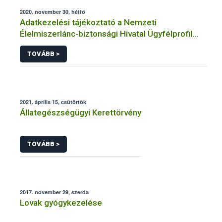
2020. november 30, hétfő
Adatkezelési tájékoztató a Nemzeti
Élelmiszerlánc-biztonsági Hivatal Ügyfélprofil
Rendszerben állatgyógyászati termékek
TOVÁBB >
témakörben közhatalmi eljárásaihoz kapcsolódó
adatkezeléséhez
2021. április 15, csütörtök
Állategészségügyi Kerettörvény
TOVÁBB >
2017. november 29, szerda
Lovak gyógykezelése