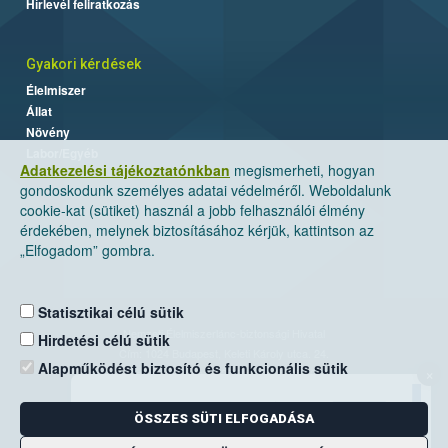
Hírlevél feliratkozás
Gyakori kérdések
Élelmiszer
Állat
Növény
Labor/Egyéb
Adatkezelési tájékoztatónkban
megismerheti, hogyan
gondoskodunk személyes adatai védelméről. Weboldalunk
cookie-kat (sütiket) használ a jobb felhasználói élmény
érdekében, melynek biztosításához kérjük, kattintson az
„Elfogadom” gombra.
Statisztikai célú sütik
Nemzeti Élelmiszerlánc-biztonsági Hivatal
Hirdetési célú sütik
Cím: 1024 Budapest, Keleti Károly utca. 24.
Alapműködést biztosító és funkcionális sütik
×
Levelezési cím: 1525 Budapest. Pf. 30.
ÖSSZES SÜTI ELFOGADÁSA
E-mail:
ugyfelszolgalat@nebih.gov.hu
Zöld szám: 06-80/263-244