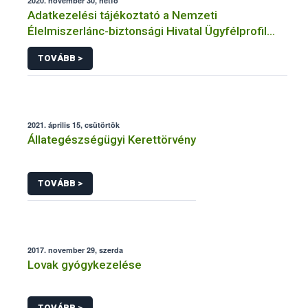
2020. november 30, hétfő
Adatkezelési tájékoztató a Nemzeti
Élelmiszerlánc-biztonsági Hivatal Ügyfélprofil
Rendszerben állatgyógyászati termékek
TOVÁBB >
témakörben közhatalmi eljárásaihoz kapcsolódó
adatkezeléséhez
2021. április 15, csütörtök
Állategészségügyi Kerettörvény
TOVÁBB >
2017. november 29, szerda
Lovak gyógykezelése
TOVÁBB >