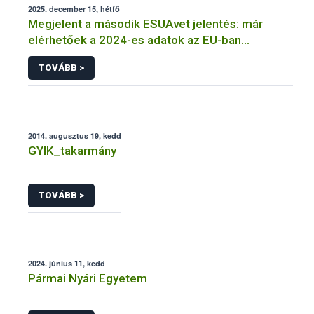
2025. december 15, hétfő
Megjelent a második ESUAvet jelentés: már
elérhetőek a 2024-es adatok az EU-ban
értékesített és felhasznált állatgyógyászati
TOVÁBB >
antimikrobiális szerekről
2014. augusztus 19, kedd
GYIK_takarmány
TOVÁBB >
2024. június 11, kedd
Pármai Nyári Egyetem