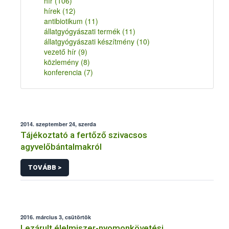
hír
(106)
hírek
(12)
antibiotikum
(11)
állatgyógyászati termék
(11)
állatgyógyászati készítmény
(10)
vezető hír
(9)
közlemény
(8)
konferencia
(7)
2014. szeptember 24, szerda
Tájékoztató a fertőző szivacsos
agyvelőbántalmakról
TOVÁBB >
2016. március 3, csütörtök
Lezárult élelmiszer-nyomonkövetési,