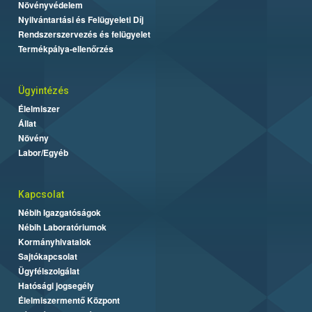
Növényvédelem
Nyilvántartási és Felügyeleti Díj
Rendszerszervezés és felügyelet
Termékpálya-ellenőrzés
Ügyintézés
Élelmiszer
Állat
Növény
Labor/Egyéb
Kapcsolat
Nébih Igazgatóságok
Nébih Laboratóriumok
Kormányhivatalok
Sajtókapcsolat
Ügyfélszolgálat
Hatósági jogsegély
Élelmiszermentő Központ