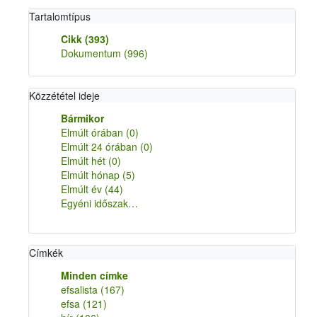
Tartalomtípus
Cikk
(393)
Dokumentum
(996)
Közzététel ideje
Bármikor
Elmúlt órában
(0)
Elmúlt 24 órában
(0)
Elmúlt hét
(0)
Elmúlt hónap
(5)
Elmúlt év
(44)
Egyéni időszak…
Címkék
Minden címke
efsalista
(167)
efsa
(121)