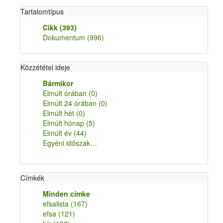
Tartalomtípus
Cikk
(393)
Dokumentum
(996)
Közzététel ideje
Bármikor
Elmúlt órában
(0)
Elmúlt 24 órában
(0)
Elmúlt hét
(0)
Elmúlt hónap
(5)
Elmúlt év
(44)
Egyéni időszak…
Címkék
Minden címke
efsalista
(167)
efsa
(121)