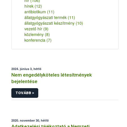
hír
(106)
hírek
(12)
antibiotikum
(11)
állatgyógyászati termék
(11)
állatgyógyászati készítmény
(10)
vezető hír
(9)
közlemény
(8)
konferencia
(7)
2024. június 3, hétfő
Nem engedélyköteles létesítmények
bejelentése
TOVÁBB >
2020. november 30, hétfő
Adatkezelési tájékoztató a Nemzeti