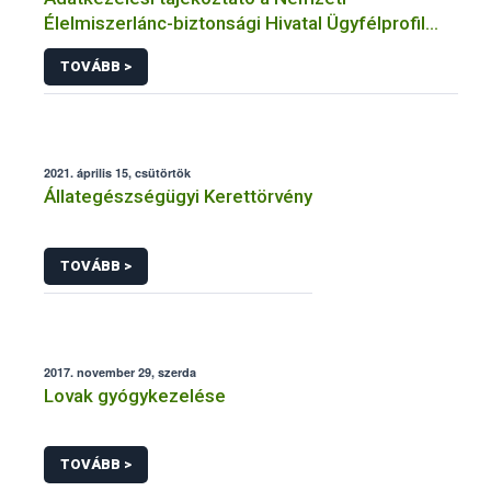
Élelmiszerlánc-biztonsági Hivatal Ügyfélprofil
Rendszerben állatgyógyászati termékek
TOVÁBB >
témakörben közhatalmi eljárásaihoz kapcsolódó
adatkezeléséhez
2021. április 15, csütörtök
Állategészségügyi Kerettörvény
TOVÁBB >
2017. november 29, szerda
Lovak gyógykezelése
TOVÁBB >