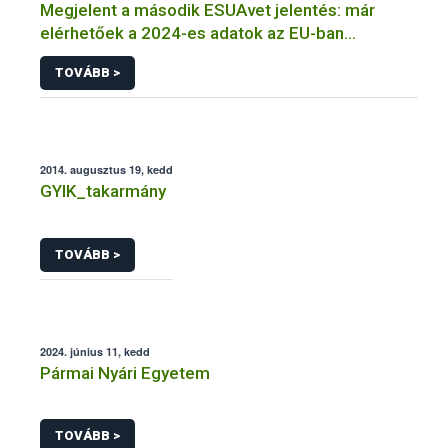
Megjelent a második ESUAvet jelentés: már
elérhetőek a 2024-es adatok az EU-ban
értékesített és felhasznált állatgyógyászati
TOVÁBB >
antimikrobiális szerekről
2014. augusztus 19, kedd
GYIK_takarmány
TOVÁBB >
2024. június 11, kedd
Pármai Nyári Egyetem
TOVÁBB >