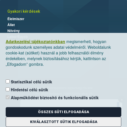
Gyakori kérdések
Élelmiszer
Állat
Növény
Labor/Egyéb
Adatkezelési tájékoztatónkban
megismerheti, hogyan
gondoskodunk személyes adatai védelméről. Weboldalunk
cookie-kat (sütiket) használ a jobb felhasználói élmény
érdekében, melynek biztosításához kérjük, kattintson az
„Elfogadom” gombra.
Statisztikai célú sütik
Nemzeti Élelmiszerlánc-biztonsági Hivatal
Hirdetési célú sütik
Cím: 1024 Budapest, Keleti Károly utca. 24.
Alapműködést biztosító és funkcionális sütik
×
Levelezési cím: 1525 Budapest. Pf. 30.
ÖSSZES SÜTI ELFOGADÁSA
E-mail:
ugyfelszolgalat@nebih.gov.hu
Zöld szám: 06-80/263-244
KIVÁLASZTOTT SÜTIK ELFOGADÁSA
Telefon: 06-1/ 336-9000