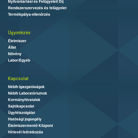
Nyilvántartási és Felügyeleti Díj
Rendszerszervezés és felügyelet
Termékpálya-ellenőrzés
Ügyintézés
Élelmiszer
Állat
Növény
Labor/Egyéb
Kapcsolat
Nébih Igazgatóságok
Nébih Laboratóriumok
Kormányhivatalok
Sajtókapcsolat
Ügyfélszolgálat
Hatósági jogsegély
Élelmiszermentő Központ
Hírlevél feliratkozás