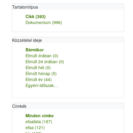
Tartalomtípus
Cikk
(393)
Dokumentum
(996)
Közzététel ideje
Bármikor
Elmúlt órában
(0)
Elmúlt 24 órában
(0)
Elmúlt hét
(0)
Elmúlt hónap
(5)
Elmúlt év
(44)
Egyéni időszak…
Címkék
Minden címke
efsalista
(167)
efsa
(121)