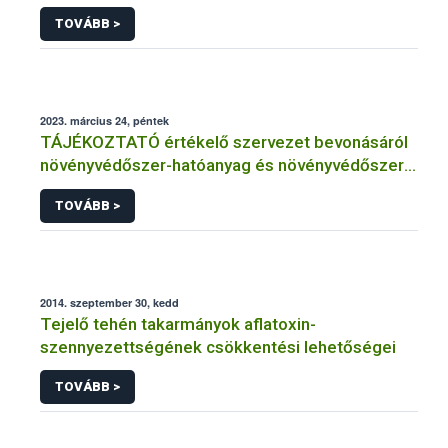
TOVÁBB >
2023. március 24, péntek
TÁJÉKOZTATÓ értékelő szervezet bevonásáról
növényvédőszer-hatóanyag és növényvédőszer
engedélyezésére, továbbá a meglévő engedély
TOVÁBB >
meghosszabbítására vagy módosítására irányuló
eljárásba
2014. szeptember 30, kedd
Tejelő tehén takarmányok aflatoxin-
szennyezettségének csökkentési lehetőségei
TOVÁBB >