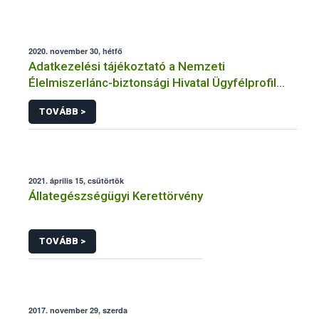
2020. november 30, hétfő
Adatkezelési tájékoztató a Nemzeti
Élelmiszerlánc-biztonsági Hivatal Ügyfélprofil
Rendszerben állatgyógyászati termékek
TOVÁBB >
témakörben közhatalmi eljárásaihoz kapcsolódó
adatkezeléséhez
2021. április 15, csütörtök
Állategészségügyi Kerettörvény
TOVÁBB >
2017. november 29, szerda