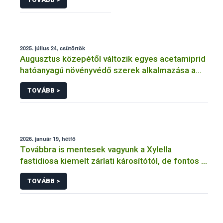
2025. július 24, csütörtök
Augusztus közepétől változik egyes acetamiprid
hatóanyagú növényvédő szerek alkalmazása a
határérték csökkentése miatt
TOVÁBB >
2026. január 19, hétfő
Továbbra is mentesek vagyunk a Xylella
fastidiosa kiemelt zárlati károsítótól, de fontos a
megelőzés
TOVÁBB >