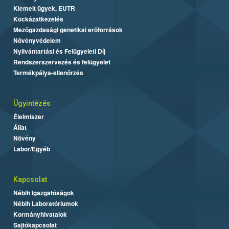
Kiemelt ügyek, EUTR
Kockázatkezelés
Mezőgazdasági genetikai erőforrások
Növényvédelem
Nyilvántartási és Felügyeleti Díj
Rendszerszervezés és felügyelet
Termékpálya-ellenőrzés
Ügyintézés
Élelmiszer
Állat
Növény
Labor/Egyéb
Kapcsolat
Nébih Igazgatóságok
Nébih Laboratóriumok
Kormányhivatalok
Sajtókapcsolat