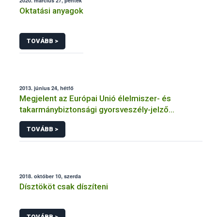
2020. március 27, péntek
Oktatási anyagok
TOVÁBB >
2013. június 24, hétfő
Megjelent az Európai Unió élelmiszer- és
takarmánybiztonsági gyorsveszély-jelző
rendszerének éves jelentése
TOVÁBB >
2018. október 10, szerda
Dísztököt csak díszíteni
TOVÁBB >