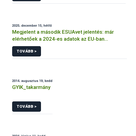
2025. december 15, hétfő
Megjelent a második ESUAvet jelentés: már
elérhetőek a 2024-es adatok az EU-ban
értékesített és felhasznált állatgyógyászati
TOVÁBB >
antimikrobiális szerekről
2014. augusztus 19, kedd
GYIK_takarmány
TOVÁBB >
2024. június 11, kedd