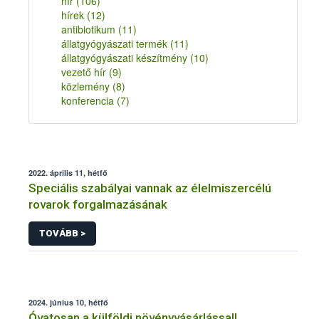
hír
(106)
hírek
(12)
antibiotikum
(11)
állatgyógyászati termék
(11)
állatgyógyászati készítmény
(10)
vezető hír
(9)
közlemény
(8)
konferencia
(7)
2022. április 11, hétfő
Speciális szabályai vannak az élelmiszercélú
rovarok forgalmazásának
TOVÁBB >
2024. június 10, hétfő
Óvatosan a külföldi növényvásárlással!