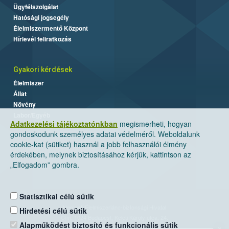
Ügyfélszolgálat
Hatósági jogsegély
Élelmiszermentő Központ
Hírlevél feliratkozás
Gyakori kérdések
Élelmiszer
Állat
Növény
Labor/Egyéb
Adatkezelési tájékoztatónkban
megismerheti, hogyan
gondoskodunk személyes adatai védelméről. Weboldalunk
cookie-kat (sütiket) használ a jobb felhasználói élmény
érdekében, melynek biztosításához kérjük, kattintson az
„Elfogadom” gombra.
Statisztikai célú sütik
Nemzeti Élelmiszerlánc-biztonsági Hivatal
Hirdetési célú sütik
Cím: 1024 Budapest, Keleti Károly utca. 24.
Alapműködést biztosító és funkcionális sütik
×
Levelezési cím: 1525 Budapest. Pf. 30.