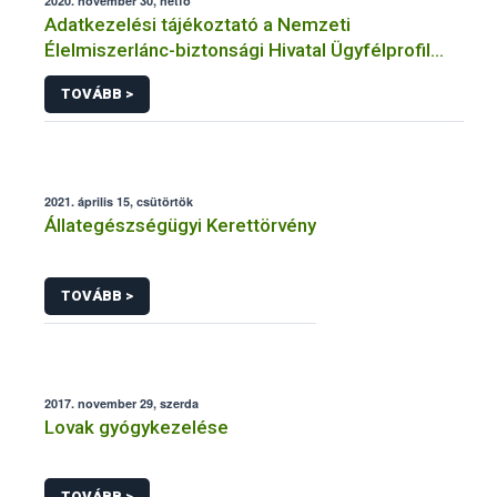
2020. november 30, hétfő
Adatkezelési tájékoztató a Nemzeti
Élelmiszerlánc-biztonsági Hivatal Ügyfélprofil
Rendszerben állatgyógyászati termékek
TOVÁBB >
témakörben közhatalmi eljárásaihoz kapcsolódó
adatkezeléséhez
2021. április 15, csütörtök
Állategészségügyi Kerettörvény
TOVÁBB >
2017. november 29, szerda
Lovak gyógykezelése
TOVÁBB >