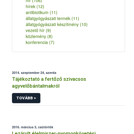
hír
(106)
hírek
(12)
antibiotikum
(11)
állatgyógyászati termék
(11)
állatgyógyászati készítmény
(10)
vezető hír
(9)
közlemény
(8)
konferencia
(7)
2014. szeptember 24, szerda
Tájékoztató a fertőző szivacsos
agyvelőbántalmakról
TOVÁBB >
2016. március 3, csütörtök
Lezárult élelmiszer-nyomonkövetési,