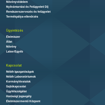
Növényvédelem
Nyilvántartási és Felügyeleti Díj
Rendszerszervezés és felügyelet
Termékpálya-ellenőrzés
Ügyintézés
Élelmiszer
Állat
Növény
Labor/Egyéb
Kapcsolat
Nébih Igazgatóságok
Nébih Laboratóriumok
Kormányhivatalok
Sajtókapcsolat
Ügyfélszolgálat
Hatósági jogsegély
Élelmiszermentő Központ