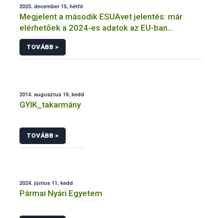
2025. december 15, hétfő
Megjelent a második ESUAvet jelentés: már
elérhetőek a 2024-es adatok az EU-ban
értékesített és felhasznált állatgyógyászati
TOVÁBB >
antimikrobiális szerekről
2014. augusztus 19, kedd
GYIK_takarmány
TOVÁBB >
2024. június 11, kedd
Pármai Nyári Egyetem