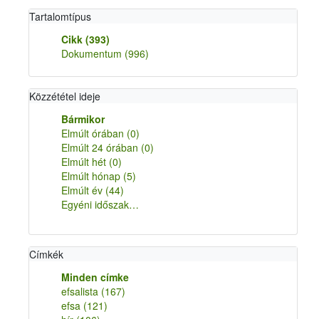
Tartalomtípus
Cikk
(393)
Dokumentum
(996)
Közzététel ideje
Bármikor
Elmúlt órában
(0)
Elmúlt 24 órában
(0)
Elmúlt hét
(0)
Elmúlt hónap
(5)
Elmúlt év
(44)
Egyéni időszak…
Címkék
Minden címke
efsalista
(167)
efsa
(121)