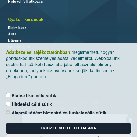
Hírlevél feliratkozás
Gyakori kérdések
Élelmiszer
Állat
Növény
Labor/Egyéb
Adatkezelési tájékoztatónkban
megismerheti, hogyan
gondoskodunk személyes adatai védelméről. Weboldalunk
cookie-kat (sütiket) használ a jobb felhasználói élmény
érdekében, melynek biztosításához kérjük, kattintson az
„Elfogadom” gombra.
Statisztikai célú sütik
Nemzeti Élelmiszerlánc-biztonsági Hivatal
Hirdetési célú sütik
Cím: 1024 Budapest, Keleti Károly utca. 24.
Alapműködést biztosító és funkcionális sütik
×
Levelezési cím: 1525 Budapest. Pf. 30.
ÖSSZES SÜTI ELFOGADÁSA
E-mail:
ugyfelszolgalat@nebih.gov.hu
Zöld szám: 06-80/263-244