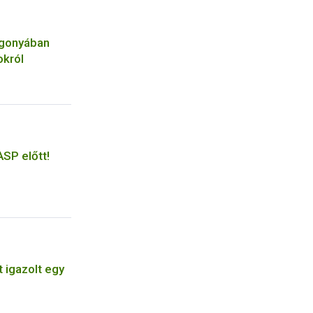
rgonyában
okról
ASP előtt!
 igazolt egy