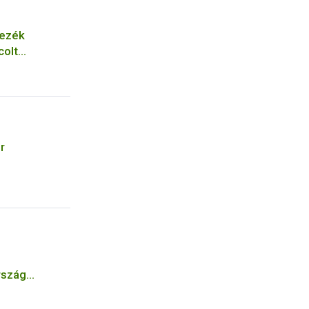
nezék
colt
r
,
rszág
lifozát