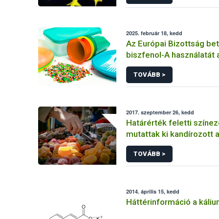
2025. február 18, kedd
Az Európai Bizottság beti
biszfenol-A használatát 
élelmiszerekkel érintke
TOVÁBB >
anyagokban
2017. szeptember 26, kedd
Határérték feletti színe
mutattak ki kandírozott
TOVÁBB >
2014. április 15, kedd
Háttérinformáció a káliu