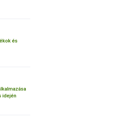
ékok és
alkalmazása
 idején