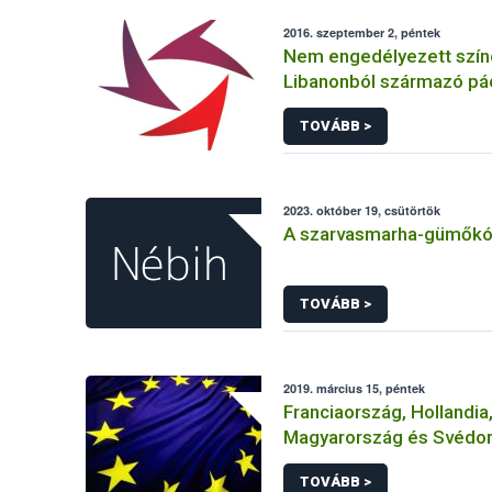
2016. szeptember 2, péntek
Nem engedélyezett szí
Libanonból származó pá
tarlórépában
TOVÁBB >
2023. október 19, csütörtök
A szarvasmarha-gümőkó
TOVÁBB >
2019. március 15, péntek
Franciaország, Hollandia
Magyarország és Svédo
közösen értékeli újra a g
TOVÁBB >
hatóanyagot