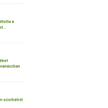
ltotta a
az
ző
zéket
 ananászban
m-szorbátról