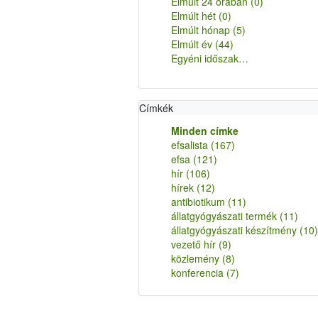
Elmúlt 24 órában
(0)
Elmúlt hét
(0)
Elmúlt hónap
(5)
Elmúlt év
(44)
Egyéni időszak…
Címkék
Minden címke
efsalista
(167)
efsa
(121)
hír
(106)
hírek
(12)
antibiotikum
(11)
állatgyógyászati termék
(11)
állatgyógyászati készítmény
(10)
vezető hír
(9)
közlemény
(8)
konferencia
(7)