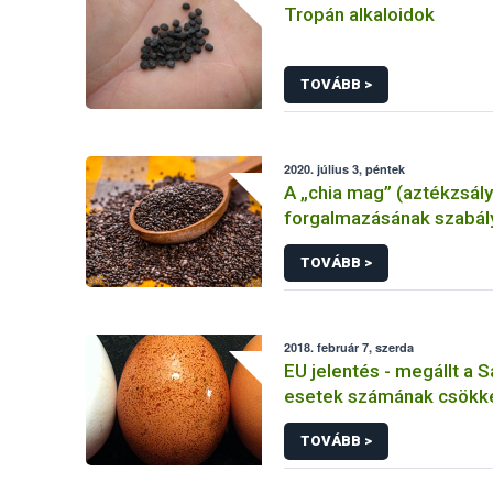
Tropán alkaloidok
TOVÁBB >
2020. július 3, péntek
A „chia mag” (aztékzsál
forgalmazásának szabál
TOVÁBB >
2018. február 7, szerda
EU jelentés - megállt a 
esetek számának csökk
Európai Unióban
TOVÁBB >