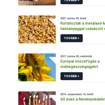
TOVÁBB >
2021. június 29, kedd
Korlátozták a metalaxil-
hatóanyaggal csávázott
vetését
TOVÁBB >
2017. június 29, csütörtök
Európai összefogás a
méhegészségügyért
TOVÁBB >
2014. szeptember 15, hétfő
60 éves a Növényvédelmi