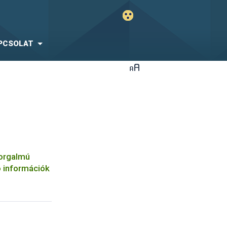
PCSOLAT
orgalmú
 információk