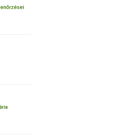
lenőrzései
ária