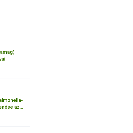
yamag)
yai
Salmonella-
enése az