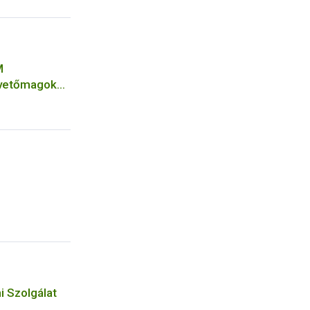
M
 vetőmagok
 Szolgálat