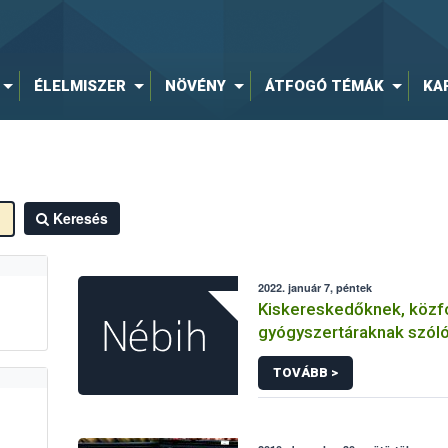
ÉLELMISZER
NÖVÉNY
ÁTFOGÓ TÉMÁK
KA
Keresés
2022. január 7, péntek
Kiskereskedőknek, közf
gyógyszertáraknak szóló
TOVÁBB >