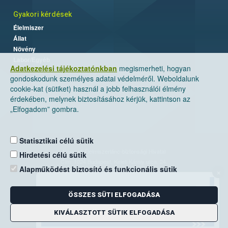
Gyakori kérdések
Élelmiszer
Állat
Növény
Labor/Egyéb
Adatkezelési tájékoztatónkban
megismerheti, hogyan
gondoskodunk személyes adatai védelméről. Weboldalunk
cookie-kat (sütiket) használ a jobb felhasználói élmény
érdekében, melynek biztosításához kérjük, kattintson az
„Elfogadom” gombra.
Statisztikai célú sütik
Nemzeti Élelmiszerlánc-biztonsági Hivatal
Hirdetési célú sütik
Cím: 1024 Budapest, Keleti Károly utca. 24.
Alapműködést biztosító és funkcionális sütik
×
Levelezési cím: 1525 Budapest. Pf. 30.
ÖSSZES SÜTI ELFOGADÁSA
E-mail:
ugyfelszolgalat@nebih.gov.hu
Zöld szám: 06-80/263-244
KIVÁLASZTOTT SÜTIK ELFOGADÁSA
Telefon: 06-1/ 336-9000