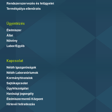
Rendszerszervezés és felügyelet
Termékpálya-ellenőrzés
Ügyintézés
Élelmiszer
Állat
Növény
Labor/Egyéb
Kapcsolat
Nébih Igazgatóságok
Nébih Laboratóriumok
Kormányhivatalok
Sajtókapcsolat
Ügyfélszolgálat
Hatósági jogsegély
Élelmiszermentő Központ
Hírlevél feliratkozás