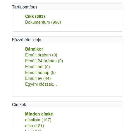
Tartalomtípus
Cikk
(393)
Dokumentum
(996)
Közzététel ideje
Bármikor
Elmúlt órában
(0)
Elmúlt 24 órában
(0)
Elmúlt hét
(0)
Elmúlt hónap
(5)
Elmúlt év
(44)
Egyéni időszak…
Címkék
Minden címke
efsalista
(167)
efsa
(121)