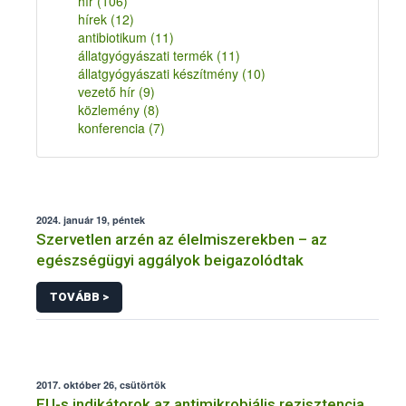
hír
(106)
hírek
(12)
antibiotikum
(11)
állatgyógyászati termék
(11)
állatgyógyászati készítmény
(10)
vezető hír
(9)
közlemény
(8)
konferencia
(7)
2024. január 19, péntek
Szervetlen arzén az élelmiszerekben – az
egészségügyi aggályok beigazolódtak
TOVÁBB >
2017. október 26, csütörtök
EU-s indikátorok az antimikrobiális rezisztencia