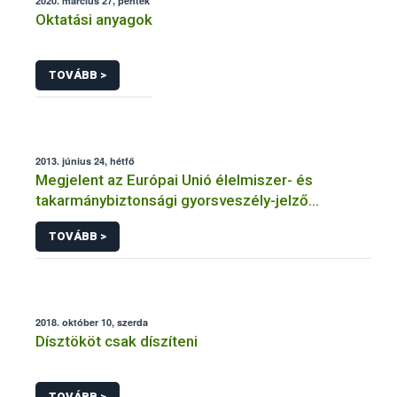
2020. március 27, péntek
Oktatási anyagok
TOVÁBB >
2013. június 24, hétfő
Megjelent az Európai Unió élelmiszer- és
takarmánybiztonsági gyorsveszély-jelző
rendszerének éves jelentése
TOVÁBB >
2018. október 10, szerda
Dísztököt csak díszíteni
TOVÁBB >