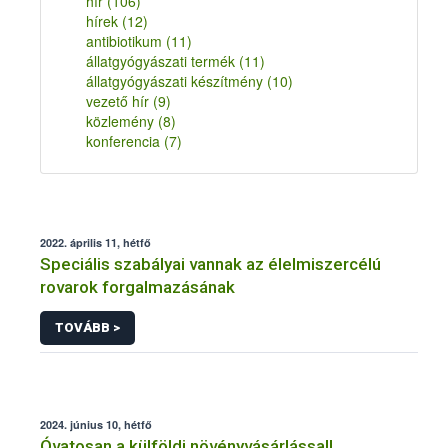
hír
(106)
hírek
(12)
antibiotikum
(11)
állatgyógyászati termék
(11)
állatgyógyászati készítmény
(10)
vezető hír
(9)
közlemény
(8)
konferencia
(7)
2022. április 11, hétfő
Speciális szabályai vannak az élelmiszercélú
rovarok forgalmazásának
TOVÁBB >
2024. június 10, hétfő
Óvatosan a külföldi növényvásárlással!