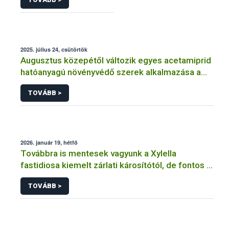
2025. július 24, csütörtök
Augusztus közepétől változik egyes acetamiprid
hatóanyagú növényvédő szerek alkalmazása a
határérték csökkentése miatt
TOVÁBB >
2026. január 19, hétfő
Továbbra is mentesek vagyunk a Xylella
fastidiosa kiemelt zárlati károsítótól, de fontos a
megelőzés
TOVÁBB >