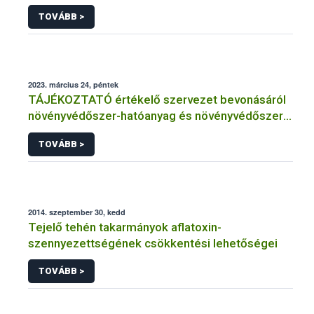
TOVÁBB >
2023. március 24, péntek
TÁJÉKOZTATÓ értékelő szervezet bevonásáról
növényvédőszer-hatóanyag és növényvédőszer
engedélyezésére, továbbá a meglévő engedély
TOVÁBB >
meghosszabbítására vagy módosítására irányuló
eljárásba
2014. szeptember 30, kedd
Tejelő tehén takarmányok aflatoxin-
szennyezettségének csökkentési lehetőségei
TOVÁBB >