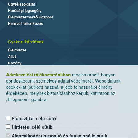
Ügyfélszolgálat
Hatósági jogsegély
Élelmiszermentő Központ
Hírlevél feliratkozás
Gyakori kérdések
Élelmiszer
Állat
Növény
Labor/Egyéb
Adatkezelési tájékoztatónkban
megismerheti, hogyan
gondoskodunk személyes adatai védelméről. Weboldalunk
cookie-kat (sütiket) használ a jobb felhasználói élmény
érdekében, melynek biztosításához kérjük, kattintson az
„Elfogadom” gombra.
Statisztikai célú sütik
Nemzeti Élelmiszerlánc-biztonsági Hivatal
Hirdetési célú sütik
Cím: 1024 Budapest, Keleti Károly utca. 24.
Alapműködést biztosító és funkcionális sütik
×
Levelezési cím: 1525 Budapest. Pf. 30.