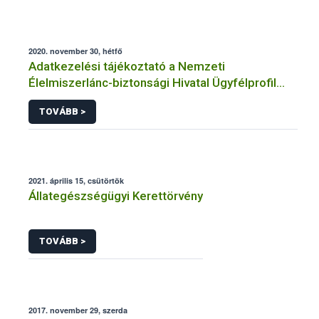
2020. november 30, hétfő
Adatkezelési tájékoztató a Nemzeti
Élelmiszerlánc-biztonsági Hivatal Ügyfélprofil
Rendszerben állatgyógyászati termékek
TOVÁBB >
témakörben közhatalmi eljárásaihoz kapcsolódó
adatkezeléséhez
2021. április 15, csütörtök
Állategészségügyi Kerettörvény
TOVÁBB >
2017. november 29, szerda