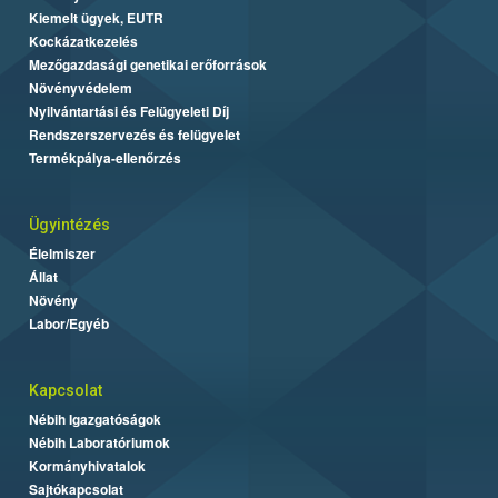
Kiemelt ügyek, EUTR
Kockázatkezelés
Mezőgazdasági genetikai erőforrások
Növényvédelem
Nyilvántartási és Felügyeleti Díj
Rendszerszervezés és felügyelet
Termékpálya-ellenőrzés
Ügyintézés
Élelmiszer
Állat
Növény
Labor/Egyéb
Kapcsolat
Nébih Igazgatóságok
Nébih Laboratóriumok
Kormányhivatalok
Sajtókapcsolat