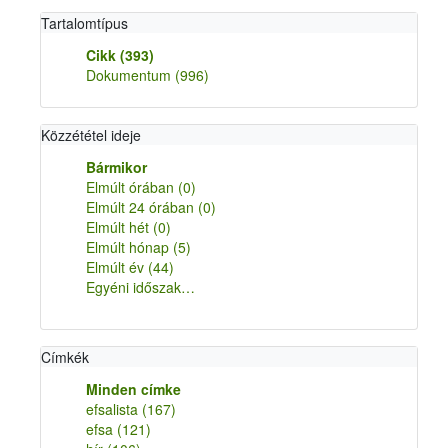
Tartalomtípus
Cikk
(393)
Dokumentum
(996)
Közzététel ideje
Bármikor
Elmúlt órában
(0)
Elmúlt 24 órában
(0)
Elmúlt hét
(0)
Elmúlt hónap
(5)
Elmúlt év
(44)
Egyéni időszak…
Címkék
Minden címke
efsalista
(167)
efsa
(121)