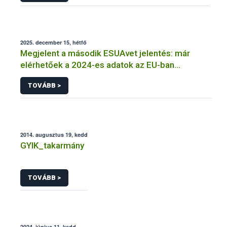
2025. december 15, hétfő
Megjelent a második ESUAvet jelentés: már
elérhetőek a 2024-es adatok az EU-ban
értékesített és felhasznált állatgyógyászati
TOVÁBB >
antimikrobiális szerekről
2014. augusztus 19, kedd
GYIK_takarmány
TOVÁBB >
2024. június 11, kedd