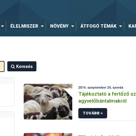
ÉLELMISZER
NÖVÉNY
ÁTFOGÓ TÉMÁK
KA
Keresés
2014. szeptember 24, szerda
Tájékoztató a fertőző s
agyvelőbántalmakról
TOVÁBB >