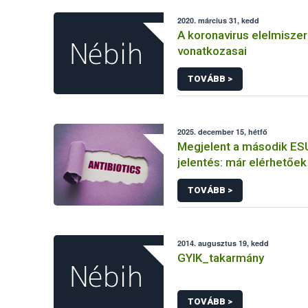
2020. március 31, kedd
A koronavirus elelmisze
vonatkozasai
TOVÁBB >
2025. december 15, hétfő
Megjelent a második ES
jelentés: már elérhetőe
adatok az EU-ban értékes
TOVÁBB >
felhasznált állatgyógyás
antimikrobiális szerekről
2014. augusztus 19, kedd
GYIK_takarmány
TOVÁBB >