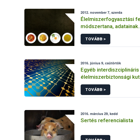
2012. november 7, szerda
Élelmiszerfogyasztási 
módszertana, adatainak
megbízhatósága
TOVÁBB >
2016. június 9, csütörtök
Egyéb interdiszciplináris
élelmiszerbiztonsági ku
(hálózatkutatás, klímavá
TOVÁBB >
járványtan) referencialis
2016. március 29, kedd
Sertés referencialista