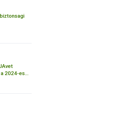
rbiztonsagi
UAvet
k a 2024-es
ített és
zati