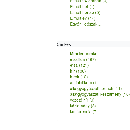
Elmúlt 24 órában
(0)
Elmúlt hét
(1)
Elmúlt hónap
(5)
Elmúlt év
(44)
Egyéni időszak…
Címkék
Minden címke
efsalista
(167)
efsa
(121)
hír
(106)
hírek
(12)
antibiotikum
(11)
állatgyógyászati termék
(11)
állatgyógyászati készítmény
(10)
vezető hír
(9)
közlemény
(8)
konferencia
(7)