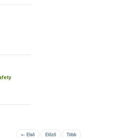
afety
← Első
Előző
Több