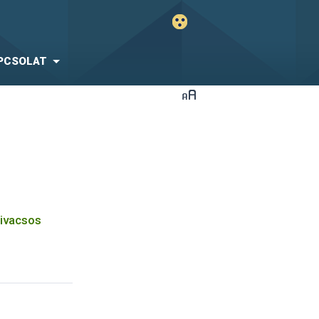
PCSOLAT
zivacsos