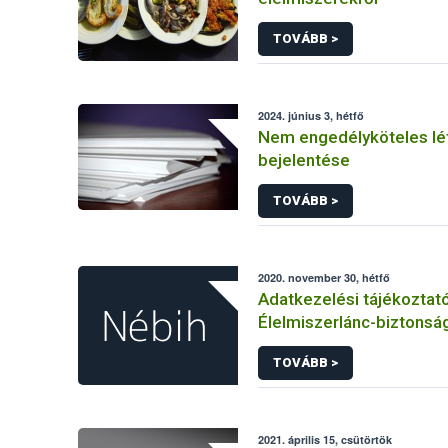
TOVÁBB >
2024. június 3, hétfő
Nem engedélyköteles lé
bejelentése
TOVÁBB >
2020. november 30, hétfő
Adatkezelési tájékoztat
Élelmiszerlánc-biztonság
Ügyfélprofil Rendszerbe
TOVÁBB >
állatgyógyászati termék
témakörben közhatalmi e
kapcsolódó adatkezelé
2021. április 15, csütörtök