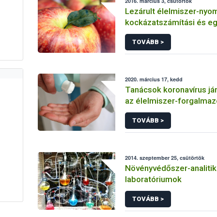
2016. március 3, csütörtök
Lezárult élelmiszer-nyo
kockázatszámítási és e
kutatások
TOVÁBB >
2020. március 17, kedd
Tanácsok koronavírus jár
az élelmiszer-forgalmaz
létesítmények üzemelte
TOVÁBB >
2014. szeptember 25, csütörtök
Növényvédőszer-analitik
laboratóriumok
TOVÁBB >