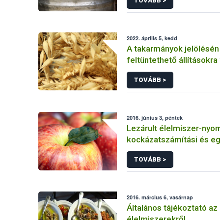
TOVÁBB >
2022. április 5, kedd
A takarmányok jelölésén
feltüntethető állításokr
előírások
TOVÁBB >
2016. június 3, péntek
Lezárult élelmiszer-nyo
kockázatszámítási és e
kutatások
TOVÁBB >
2016. március 6, vasárnap
Általános tájékoztató az 
élelmiszerekről