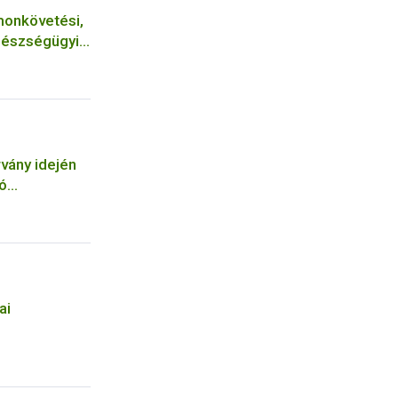
monkövetési,
gészségügyi
vány idején
ó
tőinek
ai