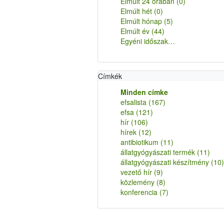
Elmúlt 24 órában
(0)
Elmúlt hét
(0)
Elmúlt hónap
(5)
Elmúlt év
(44)
Egyéni időszak…
Címkék
Minden címke
efsalista
(167)
efsa
(121)
hír
(106)
hírek
(12)
antibiotikum
(11)
állatgyógyászati termék
(11)
állatgyógyászati készítmény
(10)
vezető hír
(9)
közlemény
(8)
konferencia
(7)