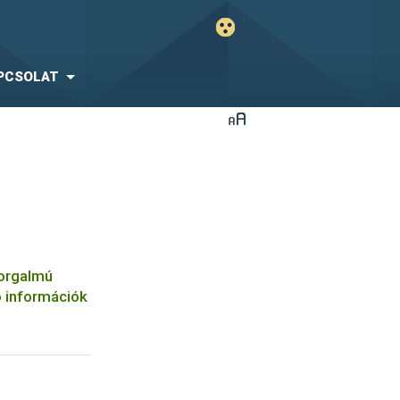
PCSOLAT
orgalmú
 információk