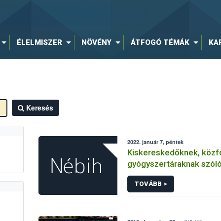
ÉLELMISZER
NÖVÉNY
ÁTFOGÓ TÉMÁK
KA
Keresés
2022. január 7, péntek
Kiskereskedőknek, közf
gyógyszertáraknak szóló
TOVÁBB >