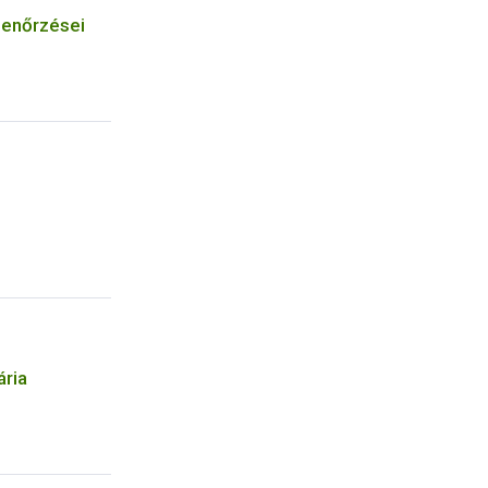
lenőrzései
ária