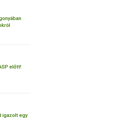
rgonyában
okról
ASP előtt!
 igazolt egy