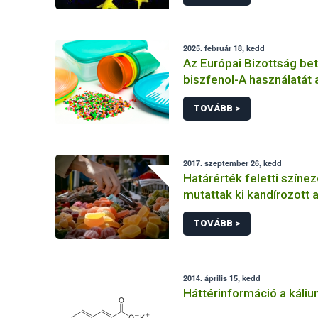
2025. február 18, kedd
Az Európai Bizottság beti
biszfenol-A használatát 
élelmiszerekkel érintke
TOVÁBB >
anyagokban
2017. szeptember 26, kedd
Határérték feletti színe
mutattak ki kandírozott
TOVÁBB >
2014. április 15, kedd
Háttérinformáció a káliu