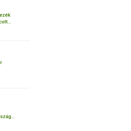
nezék
colt
r
,
rszág
lifozát