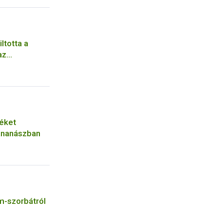
ltotta a
az
ző
zéket
 ananászban
m-szorbátról