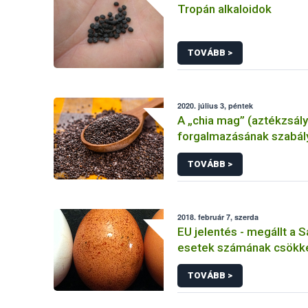
Tropán alkaloidok
TOVÁBB >
2020. július 3, péntek
A „chia mag” (aztékzsál
forgalmazásának szabál
TOVÁBB >
2018. február 7, szerda
EU jelentés - megállt a 
esetek számának csökk
Európai Unióban
TOVÁBB >