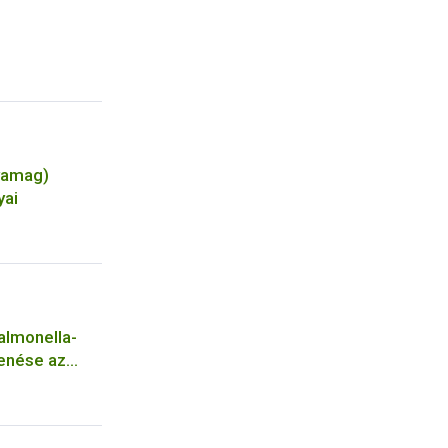
yamag)
yai
Salmonella-
enése az