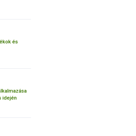
ékok és
alkalmazása
 idején