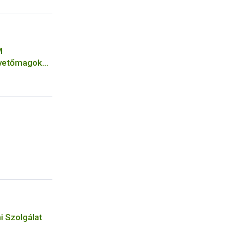
M
 vetőmagok
 Szolgálat