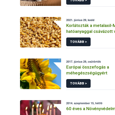
TOVÁBB >
2021. június 29, kedd
Korlátozták a metalaxil-
hatóanyaggal csávázott
vetését
TOVÁBB >
2017. június 29, csütörtök
Európai összefogás a
méhegészségügyért
TOVÁBB >
2014. szeptember 15, hétfő
60 éves a Növényvédelmi