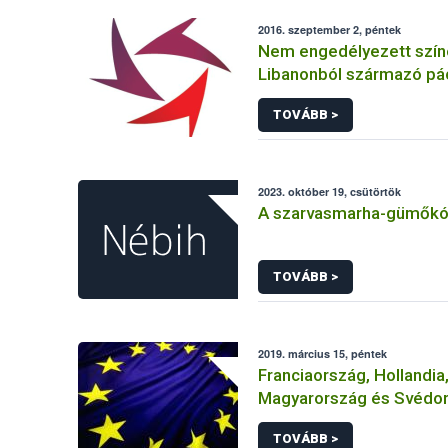
2016. szeptember 2, péntek
Nem engedélyezett szí
Libanonból származó pá
tarlórépában
TOVÁBB >
2023. október 19, csütörtök
A szarvasmarha-gümőkó
TOVÁBB >
2019. március 15, péntek
Franciaország, Hollandia
Magyarország és Svédo
közösen értékeli újra a g
TOVÁBB >
hatóanyagot