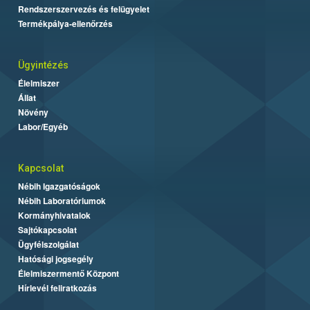
Rendszerszervezés és felügyelet
Termékpálya-ellenőrzés
Ügyintézés
Élelmiszer
Állat
Növény
Labor/Egyéb
Kapcsolat
Nébih Igazgatóságok
Nébih Laboratóriumok
Kormányhivatalok
Sajtókapcsolat
Ügyfélszolgálat
Hatósági jogsegély
Élelmiszermentő Központ
Hírlevél feliratkozás