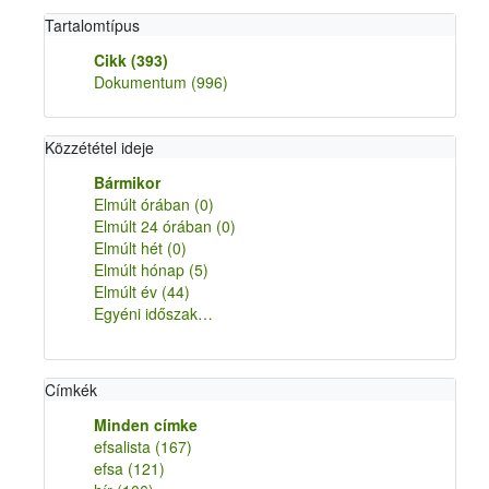
Tartalomtípus
Cikk
(393)
Dokumentum
(996)
Közzététel ideje
Bármikor
Elmúlt órában
(0)
Elmúlt 24 órában
(0)
Elmúlt hét
(0)
Elmúlt hónap
(5)
Elmúlt év
(44)
Egyéni időszak…
Címkék
Minden címke
efsalista
(167)
efsa
(121)