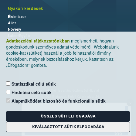
Gyakori kérdések
Élelmiszer
Állat
Növény
Labor/Egyéb
Adatkezelési tájékoztatónkban
megismerheti, hogyan
gondoskodunk személyes adatai védelméről. Weboldalunk
cookie-kat (sütiket) használ a jobb felhasználói élmény
érdekében, melynek biztosításához kérjük, kattintson az
„Elfogadom” gombra.
Statisztikai célú sütik
Nemzeti Élelmiszerlánc-biztonsági Hivatal
Hirdetési célú sütik
Cím: 1024 Budapest, Keleti Károly utca. 24.
Alapműködést biztosító és funkcionális sütik
×
Levelezési cím: 1525 Budapest. Pf. 30.
ÖSSZES SÜTI ELFOGADÁSA
E-mail:
ugyfelszolgalat@nebih.gov.hu
Zöld szám: 06-80/263-244
KIVÁLASZTOTT SÜTIK ELFOGADÁSA
Telefon: 06-1/ 336-9000