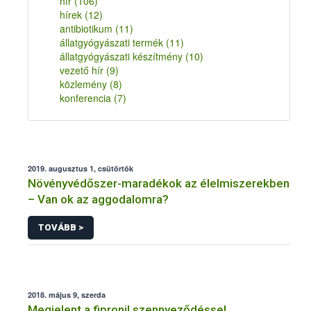
hír
(106)
hírek
(12)
antibiotikum
(11)
állatgyógyászati termék
(11)
állatgyógyászati készítmény
(10)
vezető hír
(9)
közlemény
(8)
konferencia
(7)
2019. augusztus 1, csütörtök
Növényvédőszer-maradékok az élelmiszerekben
– Van ok az aggodalomra?
TOVÁBB >
2018. május 9, szerda
Megjelent a fipronil szennyeződéssel