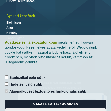
Hírlevél feliratkozás
Gyakori kérdések
Élelmiszer
Állat
Növény
Labor/Egyéb
Adatkezelési tájékoztatónkban
megismerheti, hogyan
gondoskodunk személyes adatai védelméről. Weboldalunk
cookie-kat (sütiket) használ a jobb felhasználói élmény
érdekében, melynek biztosításához kérjük, kattintson az
„Elfogadom” gombra.
Statisztikai célú sütik
Nemzeti Élelmiszerlánc-biztonsági Hivatal
Hirdetési célú sütik
Cím: 1024 Budapest, Keleti Károly utca. 24.
Alapműködést biztosító és funkcionális sütik
×
Levelezési cím: 1525 Budapest. Pf. 30.
ÖSSZES SÜTI ELFOGADÁSA
E-mail:
ugyfelszolgalat@nebih.gov.hu
Zöld szám: 06-80/263-244