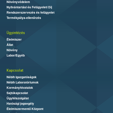
Növényvédelem
Nyilvántartási és Felügyeleti Díj
Rendszerszervezés és felügyelet
Termékpálya-ellenőrzés
Ügyintézés
Élelmiszer
Állat
Növény
Labor/Egyéb
Kapcsolat
Nébih Igazgatóságok
Nébih Laboratóriumok
Kormányhivatalok
Sajtókapcsolat
Ügyfélszolgálat
Hatósági jogsegély
Élelmiszermentő Központ