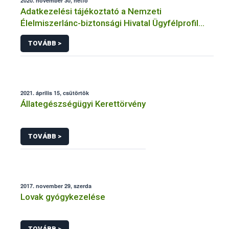
2020. november 30, hétfő
Adatkezelési tájékoztató a Nemzeti
Élelmiszerlánc-biztonsági Hivatal Ügyfélprofil
Rendszerben állatgyógyászati termékek
TOVÁBB >
témakörben közhatalmi eljárásaihoz kapcsolódó
adatkezeléséhez
2021. április 15, csütörtök
Állategészségügyi Kerettörvény
TOVÁBB >
2017. november 29, szerda
Lovak gyógykezelése
TOVÁBB >