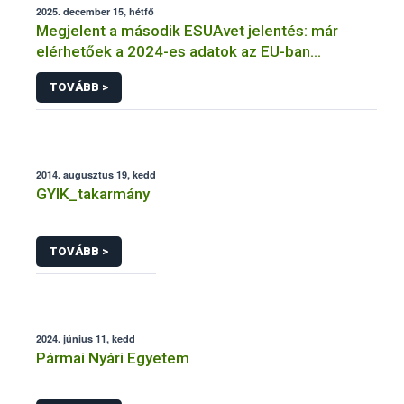
2025. december 15, hétfő
Megjelent a második ESUAvet jelentés: már
elérhetőek a 2024-es adatok az EU-ban
értékesített és felhasznált állatgyógyászati
TOVÁBB >
antimikrobiális szerekről
2014. augusztus 19, kedd
GYIK_takarmány
TOVÁBB >
2024. június 11, kedd
Pármai Nyári Egyetem