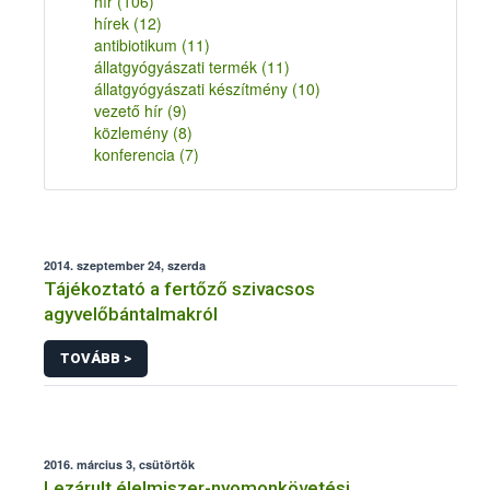
hír
(106)
hírek
(12)
antibiotikum
(11)
állatgyógyászati termék
(11)
állatgyógyászati készítmény
(10)
vezető hír
(9)
közlemény
(8)
konferencia
(7)
2014. szeptember 24, szerda
Tájékoztató a fertőző szivacsos
agyvelőbántalmakról
TOVÁBB >
2016. március 3, csütörtök
Lezárult élelmiszer-nyomonkövetési,