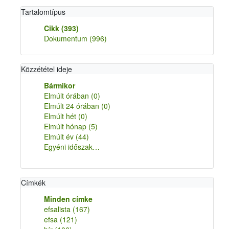
Tartalomtípus
Cikk
(393)
Dokumentum
(996)
Közzététel ideje
Bármikor
Elmúlt órában
(0)
Elmúlt 24 órában
(0)
Elmúlt hét
(0)
Elmúlt hónap
(5)
Elmúlt év
(44)
Egyéni időszak…
Címkék
Minden címke
efsalista
(167)
efsa
(121)