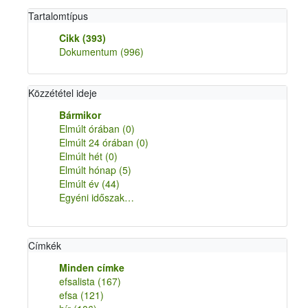
Tartalomtípus
Cikk
(393)
Dokumentum
(996)
Közzététel ideje
Bármikor
Elmúlt órában
(0)
Elmúlt 24 órában
(0)
Elmúlt hét
(0)
Elmúlt hónap
(5)
Elmúlt év
(44)
Egyéni időszak…
Címkék
Minden címke
efsalista
(167)
efsa
(121)