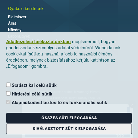
Gyakori kérdések
Élelmiszer
Állat
Növény
Labor/Egyéb
Adatkezelési tájékoztatónkban
megismerheti, hogyan
gondoskodunk személyes adatai védelméről. Weboldalunk
cookie-kat (sütiket) használ a jobb felhasználói élmény
érdekében, melynek biztosításához kérjük, kattintson az
„Elfogadom” gombra.
Statisztikai célú sütik
Nemzeti Élelmiszerlánc-biztonsági Hivatal
Hirdetési célú sütik
Cím: 1024 Budapest, Keleti Károly utca. 24.
Alapműködést biztosító és funkcionális sütik
×
Levelezési cím: 1525 Budapest. Pf. 30.
ÖSSZES SÜTI ELFOGADÁSA
E-mail:
ugyfelszolgalat@nebih.gov.hu
Zöld szám: 06-80/263-244
KIVÁLASZTOTT SÜTIK ELFOGADÁSA
Telefon: 06-1/ 336-9000