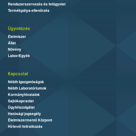
Rendszerszervezés és felügyelet
Termékpálya-ellenőrzés
Ügyintézés
Élelmiszer
Állat
Növény
Labor/Egyéb
Kapcsolat
Nébih Igazgatóságok
Nébih Laboratóriumok
Kormányhivatalok
Sajtókapcsolat
Ügyfélszolgálat
Hatósági jogsegély
Élelmiszermentő Központ
Hírlevél feliratkozás