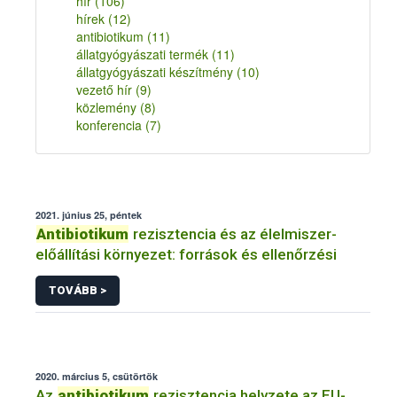
hír
(106)
hírek
(12)
antibiotikum
(11)
állatgyógyászati termék
(11)
állatgyógyászati készítmény
(10)
vezető hír
(9)
közlemény
(8)
konferencia
(7)
2021. június 25, péntek
Antibiotikum
rezisztencia és az élelmiszer-
előállítási környezet: források és ellenőrzési
TOVÁBB >
2020. március 5, csütörtök
Az
antibiotikum
rezisztencia helyzete az EU-