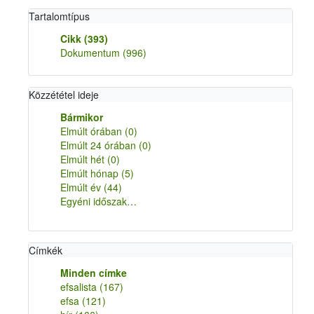
Tartalomtípus
Cikk
(393)
Dokumentum
(996)
Közzététel ideje
Bármikor
Elmúlt órában
(0)
Elmúlt 24 órában
(0)
Elmúlt hét
(0)
Elmúlt hónap
(5)
Elmúlt év
(44)
Egyéni időszak…
Címkék
Minden címke
efsalista
(167)
efsa
(121)