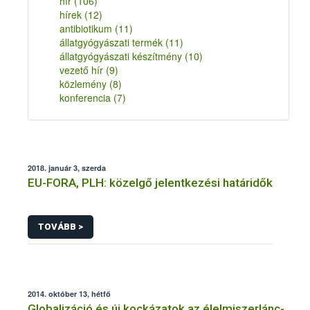
hír
(106)
hírek
(12)
antibiotikum
(11)
állatgyógyászati termék
(11)
állatgyógyászati készítmény
(10)
vezető hír
(9)
közlemény
(8)
konferencia
(7)
2018. január 3, szerda
EU-FORA, PLH: közelgő jelentkezési határidők
TOVÁBB >
2014. október 13, hétfő
Globalizáció és új kockázatok az élelmiszerlánc-