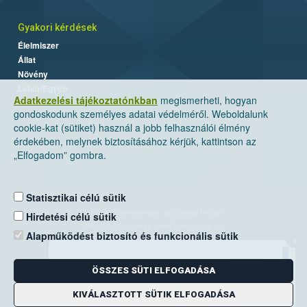
Gyakori kérdések
Élelmiszer
Állat
Növény
Labor/Egyéb
Adatkezelési tájékoztatónkban
megismerheti, hogyan
gondoskodunk személyes adatai védelméről. Weboldalunk
cookie-kat (sütiket) használ a jobb felhasználói élmény
érdekében, melynek biztosításához kérjük, kattintson az
„Elfogadom” gombra.
Statisztikai célú sütik
Nemzeti Élelmiszerlánc-biztonsági Hivatal
Hirdetési célú sütik
Cím: 1024 Budapest, Keleti Károly utca. 24.
Alapműködést biztosító és funkcionális sütik
×
Levelezési cím: 1525 Budapest. Pf. 30.
ÖSSZES SÜTI ELFOGADÁSA
E-mail:
ugyfelszolgalat@nebih.gov.hu
Zöld szám: 06-80/263-244
KIVÁLASZTOTT SÜTIK ELFOGADÁSA
Telefon: 06-1/ 336-9000