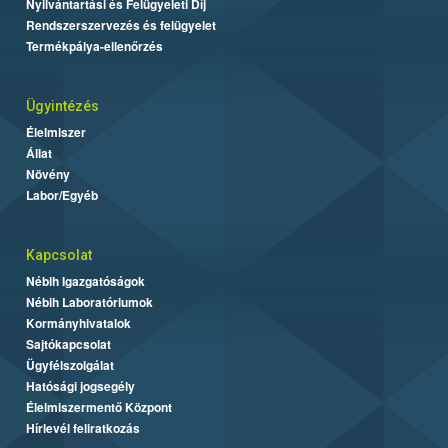
Nyilvántartási és Felügyeleti Díj
Rendszerszervezés és felügyelet
Termékpálya-ellenőrzés
Ügyintézés
Élelmiszer
Állat
Növény
Labor/Egyéb
Kapcsolat
Nébih Igazgatóságok
Nébih Laboratóriumok
Kormányhivatalok
Sajtókapcsolat
Ügyfélszolgálat
Hatósági jogsegély
Élelmiszermentő Központ
Hírlevél feliratkozás